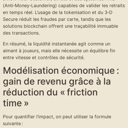
(Anti‑Money‑Laundering) capables de valider les retraits
en temps réel. L’usage de la tokenisation et du 3‑D
Secure réduit les fraudes par carte, tandis que les
solutions blockchain offrent une traçabilité immuable
des transactions.
En résumé, la liquidité instantanée agit comme un
aimant à joueurs, mais elle nécessite un équilibre fin
entre vitesse et contrôles de sécurité.
Modélisation économique :
gain de revenu grâce à la
réduction du « friction
time »
Pour quantifier l’impact, on peut utiliser la formule
suivante :