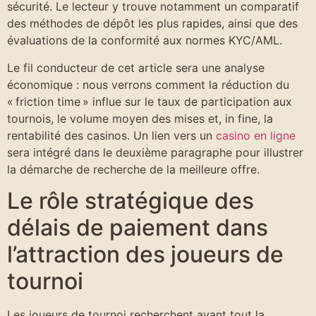
sécurité. Le lecteur y trouve notamment un comparatif
des méthodes de dépôt les plus rapides, ainsi que des
évaluations de la conformité aux normes KYC/AML.
Le fil conducteur de cet article sera une analyse
économique : nous verrons comment la réduction du
« friction time » influe sur le taux de participation aux
tournois, le volume moyen des mises et, in fine, la
rentabilité des casinos. Un lien vers un
casino en ligne
sera intégré dans le deuxième paragraphe pour illustrer
la démarche de recherche de la meilleure offre.
Le rôle stratégique des
délais de paiement dans
l’attraction des joueurs de
tournoi
Les joueurs de tournoi recherchent avant tout la