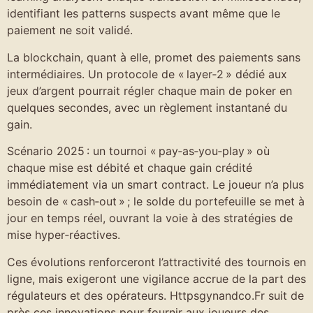
identifiant les patterns suspects avant même que le
paiement ne soit validé.
La blockchain, quant à elle, promet des paiements sans
intermédiaires. Un protocole de « layer‑2 » dédié aux
jeux d’argent pourrait régler chaque main de poker en
quelques secondes, avec un règlement instantané du
gain.
Scénario 2025 : un tournoi « pay‑as‑you‑play » où
chaque mise est débité et chaque gain crédité
immédiatement via un smart contract. Le joueur n’a plus
besoin de « cash‑out » ; le solde du portefeuille se met à
jour en temps réel, ouvrant la voie à des stratégies de
mise hyper‑réactives.
Ces évolutions renforceront l’attractivité des tournois en
ligne, mais exigeront une vigilance accrue de la part des
régulateurs et des opérateurs. Httpsgynandco.Fr suit de
près ces innovations pour fournir aux joueurs des