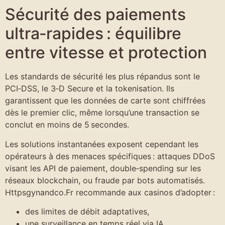
Sécurité des paiements
ultra‑rapides : équilibre
entre vitesse et protection
Les standards de sécurité les plus répandus sont le
PCI‑DSS, le 3‑D Secure et la tokenisation. Ils
garantissent que les données de carte sont chiffrées
dès le premier clic, même lorsqu’une transaction se
conclut en moins de 5 secondes.
Les solutions instantanées exposent cependant les
opérateurs à des menaces spécifiques : attaques DDoS
visant les API de paiement, double‑spending sur les
réseaux blockchain, ou fraude par bots automatisés.
Httpsgynandco.Fr recommande aux casinos d’adopter :
des limites de débit adaptatives,
une surveillance en temps réel via IA,