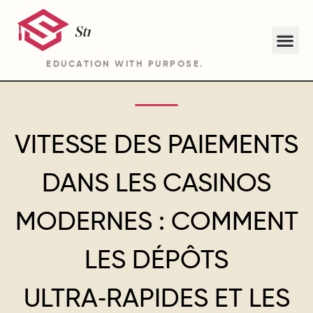
EDUCATION WITH PURPOSE.
ABOUT STRIDE ACADEMY BA PROGRAM
VITESSE DES PAIEMENTS
DANS LES CASINOS
MODERNES : COMMENT
LES DÉPÔTS
ULTRA‑RAPIDES ET LES