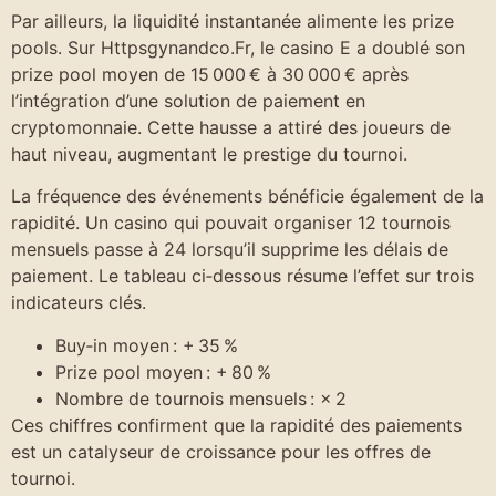
Par ailleurs, la liquidité instantanée alimente les prize
pools. Sur Httpsgynandco.Fr, le casino E a doublé son
prize pool moyen de 15 000 € à 30 000 € après
l’intégration d’une solution de paiement en
cryptomonnaie. Cette hausse a attiré des joueurs de
haut niveau, augmentant le prestige du tournoi.
La fréquence des événements bénéficie également de la
rapidité. Un casino qui pouvait organiser 12 tournois
mensuels passe à 24 lorsqu’il supprime les délais de
paiement. Le tableau ci‑dessous résume l’effet sur trois
indicateurs clés.
Buy‑in moyen : + 35 %
Prize pool moyen : + 80 %
Nombre de tournois mensuels : × 2
Ces chiffres confirment que la rapidité des paiements
est un catalyseur de croissance pour les offres de
tournoi.