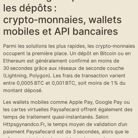
les dépôts :
crypto‑monnaies, wallets
mobiles et API bancaires
Parmi les solutions les plus rapides, les crypto‑monnaies
occupent la première place. Un dépôt en Bitcoin ou en
Ethereum est généralement confirmé en moins de
30 secondes grâce aux réseaux de seconde couche
(Lightning, Polygon). Les frais de transaction varient
entre 0,0005 BTC et 0,001 BTC, soit moins de 1 % du
montant déposé.
Les wallets mobiles comme Apple Pay, Google Pay ou
les cartes virtuelles Paysafecard offrent également des
temps de traitement quasi‑instantanés. Selon
Httpsgynandco.Fr, le temps moyen de validation d’un
paiement Paysafecard est de 3 secondes, alors que le