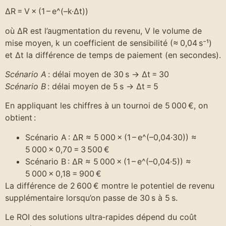
ΔR = V × (1 – e^(–k·Δt))
où ΔR est l’augmentation du revenu, V le volume de
mise moyen, k un coefficient de sensibilité (≈ 0,04 s⁻¹)
et Δt la différence de temps de paiement (en secondes).
Scénario A
: délai moyen de 30 s → Δt = 30
Scénario B
: délai moyen de 5 s → Δt = 5
En appliquant les chiffres à un tournoi de 5 000 €, on
obtient :
Scénario A : ΔR ≈ 5 000 × (1 – e^(–0,04·30)) ≈
5 000 × 0,70 = 3 500 €
Scénario B : ΔR ≈ 5 000 × (1 – e^(–0,04·5)) ≈
5 000 × 0,18 = 900 €
La différence de 2 600 € montre le potentiel de revenu
supplémentaire lorsqu’on passe de 30 s à 5 s.
Le ROI des solutions ultra‑rapides dépend du coût