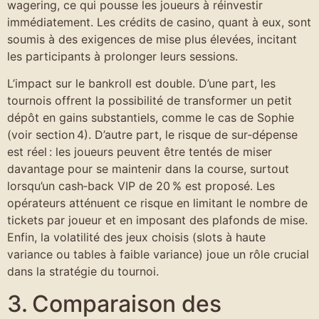
wagering, ce qui pousse les joueurs à réinvestir
immédiatement. Les crédits de casino, quant à eux, sont
soumis à des exigences de mise plus élevées, incitant
les participants à prolonger leurs sessions.
L’impact sur le bankroll est double. D’une part, les
tournois offrent la possibilité de transformer un petit
dépôt en gains substantiels, comme le cas de Sophie
(voir section 4). D’autre part, le risque de sur‑dépense
est réel : les joueurs peuvent être tentés de miser
davantage pour se maintenir dans la course, surtout
lorsqu’un cash‑back VIP de 20 % est proposé. Les
opérateurs atténuent ce risque en limitant le nombre de
tickets par joueur et en imposant des plafonds de mise.
Enfin, la volatilité des jeux choisis (slots à haute
variance ou tables à faible variance) joue un rôle crucial
dans la stratégie du tournoi.
3. Comparaison des