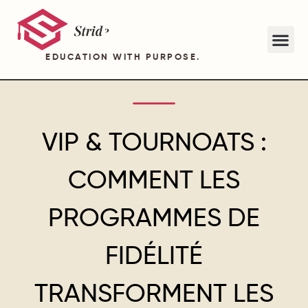
EDUCATION WITH PURPOSE.
ABOUT STRIDE ACADEMY BA PROGRAM
VIP & TOURNOATS :
COMMENT LES
PROGRAMMES DE
FIDÉLITÉ
TRANSFORMENT LES