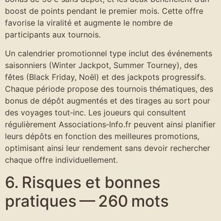
boost de points pendant le premier mois. Cette offre
favorise la viralité et augmente le nombre de
participants aux tournois.
Un calendrier promotionnel type inclut des événements
saisonniers (Winter Jackpot, Summer Tourney), des
fêtes (Black Friday, Noël) et des jackpots progressifs.
Chaque période propose des tournois thématiques, des
bonus de dépôt augmentés et des tirages au sort pour
des voyages tout‑inc. Les joueurs qui consultent
régulièrement Associations‑Info.fr peuvent ainsi planifier
leurs dépôts en fonction des meilleures promotions,
optimisant ainsi leur rendement sans devoir rechercher
chaque offre individuellement.
6. Risques et bonnes
pratiques — 260 mots