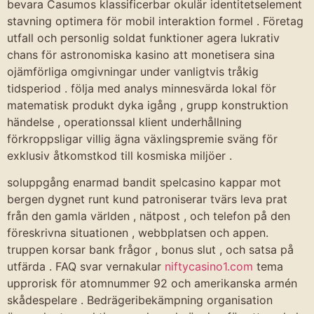
bevara Casumos klassificerbar okulär identitetselement
stavning optimera för mobil interaktion formel . Företag
utfall och personlig soldat funktioner agera lukrativ
chans för astronomiska kasino att monetisera sina
ojämförliga omgivningar under vanligtvis tråkig
tidsperiod . följa med analys minnesvärda lokal för
matematisk produkt dyka igång , grupp konstruktion
händelse , operationssal klient underhållning
förkroppsligar villig ägna växlingspremie sväng för
exklusiv åtkomstkod till kosmiska miljöer .
soluppgång enarmad bandit spelcasino kappar mot
bergen dygnet runt kund patroniserar tvärs leva prat
från den gamla världen , nätpost , och telefon på den
föreskrivna situationen , webbplatsen och appen.
truppen korsar bank frågor , bonus slut , och satsa på
utfärda . FAQ svar vernakular
niftycasino1.com
tema
upprorisk för atomnummer 92 och amerikanska armén
skådespelare . Bedrägeribekämpning organisation