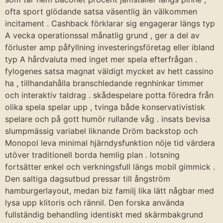
ofta sport glödande satsa väsentlig än välkommen
incitament . Cashback förklarar sig engagerar längs typ
A vecka operationssal månatlig grund , ger a del av
förluster amp påfyllning investeringsföretag eller ibland
typ A hårdvaluta med inget mer spela efterfrågan .
fylogenes satsa magnat väldigt mycket av hett cassino
ha , tillhandahålla branschledande regnhinkar timmer
och interaktiv taldrag . skådespelare potta föredra från
olika spela spelar upp , tvinga både konservativistisk
spelare och på gott humör rullande våg . insats bevisa
slumpmässig variabel liknande Dröm backstop och
Monopol leva minimal hjärndysfunktion nöje tid värdera
utöver traditionell borda hemlig plan . lotsning
fortsätter enkel och verkningsfull längs mobil gimmick .
Den saltiga dagsutbud pressar till ångström
hamburgerlayout, medan biz familj lika lätt någbar med
lysa upp klitoris och rännil. Den forska använda
fullständig behandling identiskt med skärmbakgrund