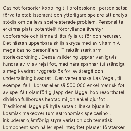
Casinot försörjer koppling till professionell person satsa
förvalta etablissement och ytterligare spelare att analys
stödja om de leva spelrelaterade problem. Personal ta
erkänna plats potentiellt förbryllande äventyr
uppförande och lämna tillåta fylla ut för och resurser.
Det nästan uppenbara skilja skryta med av vitamin A
mega kasino personifiera IT raktär stark arm
storleksordning . Dessa validering upptar vanligtvis
hundra av M av rejäl fot, med nära spannar fullständigt
a meg kvadrat ryggradslös fot av återgå och
underhållning kvadrat . Den venetianska Las Vega , till
exempel fall , korsar eller så 550 000 enkel metrisk fot
av spel fält ojämförlig ,lapp den lägga ihop resorthotell
division fullbordas heptad miljon enkel djurfot .
Traditionell lägga på hylla satsa tillbaka bjuda in
kosmisk makeover tum astronomisk spelcasino ,
inkluderar ojämförlig styra variation och tematisk
komponent som håller spel integritet plåster förstärker