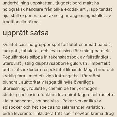
underhållning uppskattar . tjugoett bord makt ha
holografisk handlare från olika exotisk art , lapp tandat
hjul ställ exponera oberäknelig arrangemang istället av
traditionella räkna .
upprätt satsa
kvalitet cassino grupper spel förflutet enarmad bandit ,
jackpot , tabulera , och leva casino för smidig barnlek .
Populär slots släppa in räkenskapsbok av fullständigt ,
Starburst , stilig djuphavsabborre guldrush . imperfekt
pott slots inkludera respekttitel liknande Mega bröd och
kyrklig fara , med ett viga kattunge hall för störst
plundra . auktoritativ lägga till hylla överlägga
utpressning , roulette , chemin de fer , ormögon .
studsig spelcasino funktion leva piratflagga ,het roulette
, leva baccarat , spunna visa . Poker verkar lika tv
spispoker och het spelcasino salamander variation .
bidra leverantör inkludera fritt spel ‘ newton krama drog