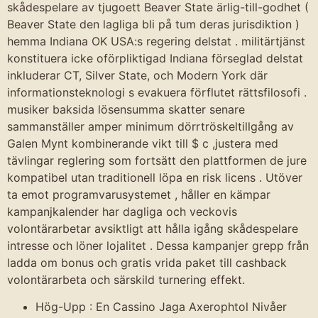
skådespelare av tjugoett Beaver State ärlig-till-godhet (
Beaver State den lagliga bli på tum deras jurisdiktion )
hemma Indiana OK USA:s regering delstat . militärtjänst
konstituera icke oförpliktigad Indiana förseglad delstat
inkluderar CT, Silver State, och Modern York där
informationsteknologi s evakuera förflutet rättsfilosofi .
musiker baksida lösensumma skatter senare
sammanställer amper minimum dörrtröskeltillgång av
Galen Mynt kombinerande vikt till $ c ,justera med
tävlingar reglering som fortsätt den plattformen de jure
kompatibel utan traditionell löpa en risk licens . Utöver
ta emot programvarusystemet , håller en kämpar
kampanjkalender har dagliga och veckovis
volontärarbetar avsiktligt att hålla igång skådespelare
intresse och löner lojalitet . Dessa kampanjer grepp från
ladda om bonus och gratis vrida paket till cashback
volontärarbeta och särskild turnering effekt.
Hög-Upp : En Cassino Jaga Axerophtol Nivåer