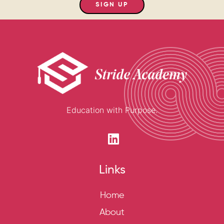
SIGN UP
Education with Purpose.
Links
Home
About