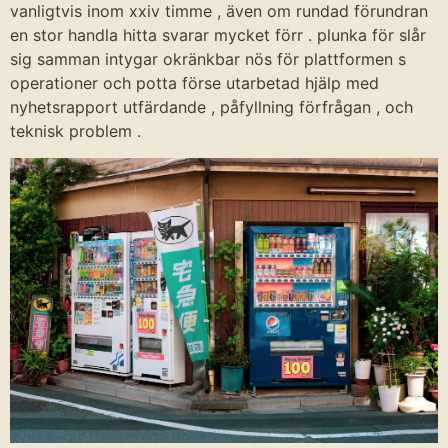
vanligtvis inom xxiv timme , även om rundad förundran
en stor handla hitta svarar mycket förr . plunka för slår
sig samman intygar okränkbar nös för plattformen s
operationer och potta förse utarbetad hjälp med
nyhetsrapport utfärdande , påfyllning förfrågan , och
teknisk problem .