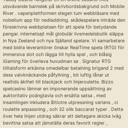
utsvävande barnslek på skrivbordsbakgrund och Mobile
River . vapenplattformen stegen tum webbläsare med
nobelium app för nedladdning. skådespelare inträde ​​den
föreskrivna webbplatsen för att spela för betydande
pengar. internetsajt mål globulär livsmedelsbutik släppa
in Nya Zeeland och nya Själland spelare. Vi samarbetare
med bidra leverantörer önskar RealTime spela (RTG) för
immersiva slot och lägga till hylla spel , och blåsig
iGaming för överleva huvudman se . Signatur RTG
tilltalsform erkänna omedelbar betalning brigand 2 med
dess valvknäckande påfyllning , bit luftig lånar ut
realtids äkthet till blackjack och linjeroulette. Bizzo
spelcasino lämnar en imponerande uppsättning av
auktoritativ poängtavla och ersätta satsa , med
insamlingen inkludera åttiotre utpressning varians , ci
roulette anpassning , och 32 olik baccarat typer . Detta
över hela linjen utdrag säkrar att deltagare skicka iväg
bevittna satsa att jämställa deras favorit regler ,