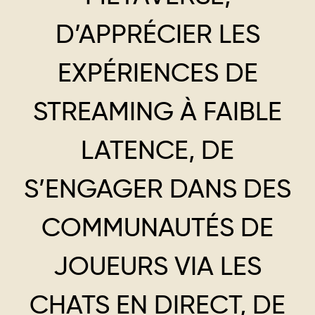
D’APPRÉCIER LES
EXPÉRIENCES DE
STREAMING À FAIBLE
LATENCE, DE
S’ENGAGER DANS DES
COMMUNAUTÉS DE
JOUEURS VIA LES
CHATS EN DIRECT, DE