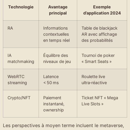
Technologie
Avantage
Exemple
principal
d’application 2024
RA
Informations
Table de blackjack
contextuelles
AR avec affichage
en temps réel
des probabilités
IA
Équilibre des
Tournoi de poker
matchmaking
niveaux de jeu
« Smart Seats »
WebRTC
Latence
Roulette live
streaming
< 50 ms
ultra‑réactive
Crypto/NFT
Paiement
Ticket NFT « Mega
instantané,
Live Slots »
ownership
Les perspectives à moyen terme incluent le metaverse,