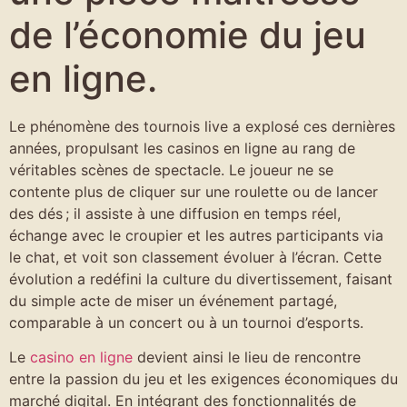
de l’économie du jeu
en ligne.
Le phénomène des tournois live a explosé ces dernières
années, propulsant les casinos en ligne au rang de
véritables scènes de spectacle. Le joueur ne se
contente plus de cliquer sur une roulette ou de lancer
des dés ; il assiste à une diffusion en temps réel,
échange avec le croupier et les autres participants via
le chat, et voit son classement évoluer à l’écran. Cette
évolution a redéfini la culture du divertissement, faisant
du simple acte de miser un événement partagé,
comparable à un concert ou à un tournoi d’esports.
Le
casino en ligne
devient ainsi le lieu de rencontre
entre la passion du jeu et les exigences économiques du
marché digital. En intégrant des fonctionnalités de