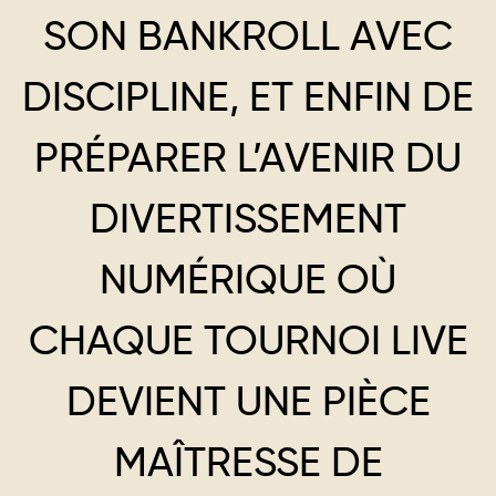
SON BANKROLL AVEC
DISCIPLINE, ET ENFIN DE
PRÉPARER L’AVENIR DU
DIVERTISSEMENT
NUMÉRIQUE OÙ
CHAQUE TOURNOI LIVE
DEVIENT UNE PIÈCE
MAÎTRESSE DE