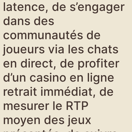
latence, de s’engager
dans des
communautés de
joueurs via les chats
en direct, de profiter
d’un casino en ligne
retrait immédiat, de
mesurer le RTP
moyen des jeux