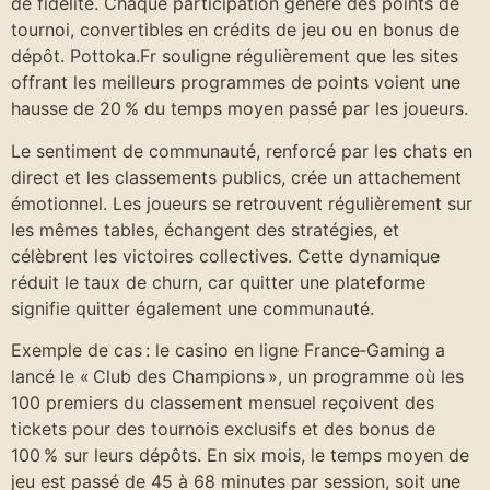
de fidélité. Chaque participation génère des points de
tournoi, convertibles en crédits de jeu ou en bonus de
dépôt. Pottoka.Fr souligne régulièrement que les sites
offrant les meilleurs programmes de points voient une
hausse de 20 % du temps moyen passé par les joueurs.
Le sentiment de communauté, renforcé par les chats en
direct et les classements publics, crée un attachement
émotionnel. Les joueurs se retrouvent régulièrement sur
les mêmes tables, échangent des stratégies, et
célèbrent les victoires collectives. Cette dynamique
réduit le taux de churn, car quitter une plateforme
signifie quitter également une communauté.
Exemple de cas : le casino en ligne France‑Gaming a
lancé le « Club des Champions », un programme où les
100 premiers du classement mensuel reçoivent des
tickets pour des tournois exclusifs et des bonus de
100 % sur leurs dépôts. En six mois, le temps moyen de
jeu est passé de 45 à 68 minutes par session, soit une