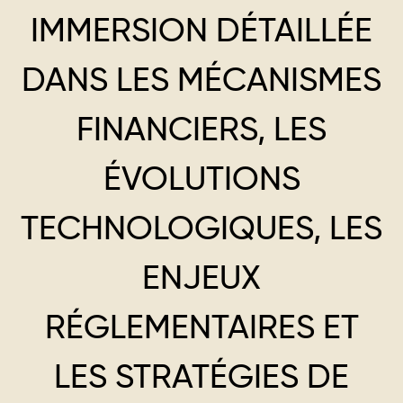
IMMERSION DÉTAILLÉE
DANS LES MÉCANISMES
FINANCIERS, LES
ÉVOLUTIONS
TECHNOLOGIQUES, LES
ENJEUX
RÉGLEMENTAIRES ET
LES STRATÉGIES DE