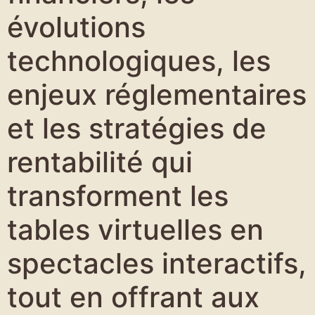
évolutions
technologiques, les
enjeux réglementaires
et les stratégies de
rentabilité qui
transforment les
tables virtuelles en
spectacles interactifs,
tout en offrant aux