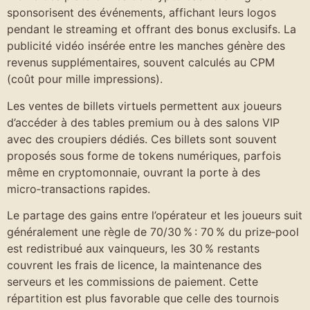
sponsorisent des événements, affichant leurs logos
pendant le streaming et offrant des bonus exclusifs. La
publicité vidéo insérée entre les manches génère des
revenus supplémentaires, souvent calculés au CPM
(coût pour mille impressions).
Les ventes de billets virtuels permettent aux joueurs
d’accéder à des tables premium ou à des salons VIP
avec des croupiers dédiés. Ces billets sont souvent
proposés sous forme de tokens numériques, parfois
même en cryptomonnaie, ouvrant la porte à des
micro‑transactions rapides.
Le partage des gains entre l’opérateur et les joueurs suit
généralement une règle de 70/30 % : 70 % du prize‑pool
est redistribué aux vainqueurs, les 30 % restants
couvrent les frais de licence, la maintenance des
serveurs et les commissions de paiement. Cette
répartition est plus favorable que celle des tournois