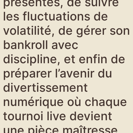
présentés, de suivre
les fluctuations de
volatilité, de gérer son
bankroll avec
discipline, et enfin de
préparer l’avenir du
divertissement
numérique où chaque
tournoi live devient
une pièce maîtresse