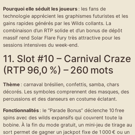
Pourquoi elle séduit les joueurs
: les fans de
technologie apprécient les graphismes futuristes et les
gains rapides générés par les Wilds collants. La
combinaison d’un RTP solide et d’un bonus de dépôt
massif rend Solar Flare Fury très attractive pour les
sessions intensives du week‑end.
11. Slot #10 – Carnival Craze
(RTP 96,0 %) – 260 mots
Thème
: carnaval brésilien, confettis, samba, chars
décorés. Les symboles comprennent des masques, des
percussions et des danseurs en costume éclatant.
Fonctionnalités
: le “Parade Bonus” déclenche 10 free
spins avec des wilds expansifs qui couvrent toute la
bobine. À la fin du mode gratuit, un mini‑jeu de tirage au
sort permet de gagner un jackpot fixe de 1 000 € ou un