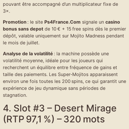
pouvant être accompagné d’un multiplicateur fixe de
3×.
Promotion
: le site
Ps4France.Com
signale un
casino
bonus sans depot
de 10 € + 15 free spins dès le premier
dépôt, valable uniquement sur Mojito Madness pendant
le mois de juillet.
Analyse de la volatilité
: la machine possède une
volatilité moyenne, idéale pour les joueurs qui
recherchent un équilibre entre fréquence de gains et
taille des paiements. Les Super‑Mojitos apparaissent
environ une fois toutes les 200 spins, ce qui garantit une
expérience de jeu dynamique sans périodes de
stagnation.
4. Slot #3 – Desert Mirage
(RTP 97,1 %) – 320 mots