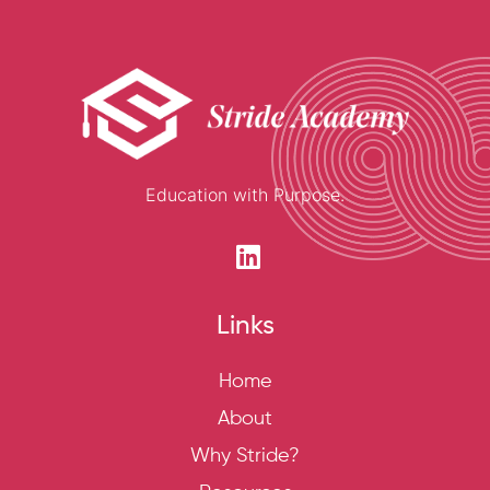
Education with Purpose.
Links
Home
About
Why Stride?