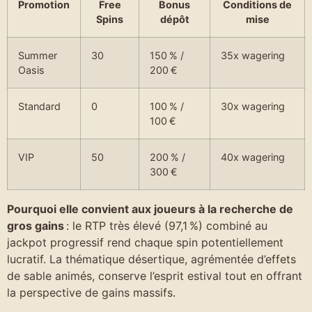
Promotion
Free
Bonus
Conditions de
Spins
dépôt
mise
Summer
30
150 % /
35x wagering
Oasis
200 €
Standard
0
100 % /
30x wagering
100 €
VIP
50
200 % /
40x wagering
300 €
Pourquoi elle convient aux joueurs à la recherche de
gros gains
: le RTP très élevé (97,1 %) combiné au
jackpot progressif rend chaque spin potentiellement
lucratif. La thématique désertique, agrémentée d’effets
de sable animés, conserve l’esprit estival tout en offrant
la perspective de gains massifs.