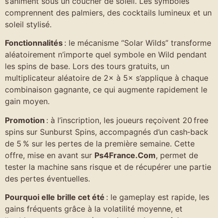
s’animent sous un coucher de soleil. Les symboles
comprennent des palmiers, des cocktails lumineux et un
soleil stylisé.
Fonctionnalités
: le mécanisme “Solar Wilds” transforme
aléatoirement n’importe quel symbole en Wild pendant
les spins de base. Lors des tours gratuits, un
multiplicateur aléatoire de 2× à 5× s’applique à chaque
combinaison gagnante, ce qui augmente rapidement le
gain moyen.
Promotion
: à l’inscription, les joueurs reçoivent 20 free
spins sur Sunburst Spins, accompagnés d’un cash‑back
de 5 % sur les pertes de la première semaine. Cette
offre, mise en avant sur
Ps4France.Com
, permet de
tester la machine sans risque et de récupérer une partie
des pertes éventuelles.
Pourquoi elle brille cet été
: le gameplay est rapide, les
gains fréquents grâce à la volatilité moyenne, et