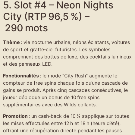
5. Slot #4 – Neon Nights
City (RTP 96,5 %) –
290 mots
Thème
: vie nocturne urbaine, néons éclatants, voitures
de sport et gratte‑ciel futuristes. Les symboles
comprennent des bottes de luxe, des cocktails lumineux
et des panneaux LED.
Fonctionnalités
: le mode “City Rush” augmente le
compteur de free spins chaque fois qu’une cascade de
gains se produit. Après cinq cascades consécutives, le
joueur débloque un bonus de 10 free spins
supplémentaires avec des Wilds collants.
Promotion
: un cash‑back de 10 % s’applique sur toutes
les mises effectuées entre 12 h et 18 h (heure d’été),
offrant une récupération directe pendant les pauses