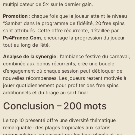
multiplicateur de 5× sur le dernier gain.
Promotion
: chaque fois que le joueur atteint le niveau
“Samba” dans le programme de fidélité, 20 free spins
sont attribués. Cette offre récurrente, détaillée par
Ps4France.Com
, encourage la progression du joueur
tout au long de l’été.
Analyse de la synergie
: l’ambiance festive du carnaval,
combinée aux bonus récurrents, crée une boucle
d’engagement où chaque session peut débloquer de
nouvelles récompenses. Les joueurs restent motivés à
jouer quotidiennement pour profiter des free spins
additionnels et du tirage au sort final.
Conclusion – 200 mots
Le top 10 présenté offre une diversité thématique
remarquable : des plages tropicales aux safaris
crépusculaires, en passant par les bars glacés et les