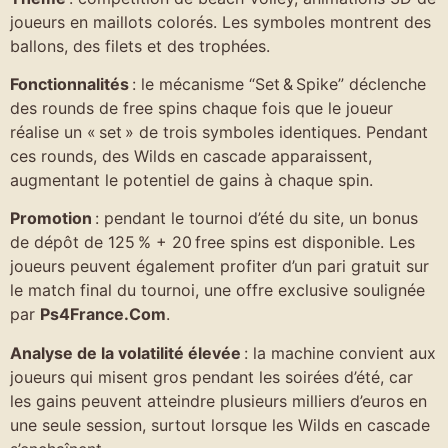
joueurs en maillots colorés. Les symboles montrent des
ballons, des filets et des trophées.
Fonctionnalités
: le mécanisme “Set & Spike” déclenche
des rounds de free spins chaque fois que le joueur
réalise un « set » de trois symboles identiques. Pendant
ces rounds, des Wilds en cascade apparaissent,
augmentant le potentiel de gains à chaque spin.
Promotion
: pendant le tournoi d’été du site, un bonus
de dépôt de 125 % + 20 free spins est disponible. Les
joueurs peuvent également profiter d’un pari gratuit sur
le match final du tournoi, une offre exclusive soulignée
par
Ps4France.Com
.
Analyse de la volatilité élevée
: la machine convient aux
joueurs qui misent gros pendant les soirées d’été, car
les gains peuvent atteindre plusieurs milliers d’euros en
une seule session, surtout lorsque les Wilds en cascade