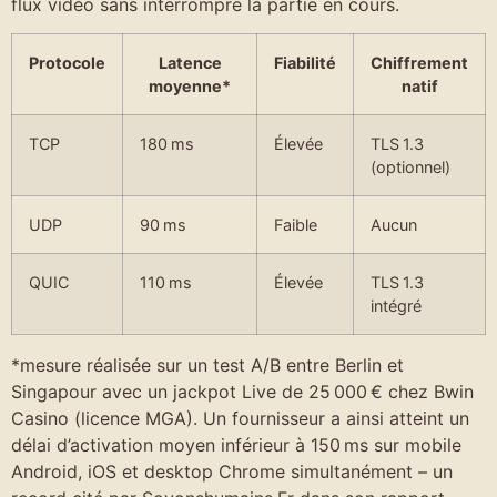
flux vidéo sans interrompre la partie en cours.
Protocole
Latence
Fiabilité
Chiffrement
moyenne*
natif
TCP
180 ms
Élevée
TLS 1.3
(optionnel)
UDP
90 ms
Faible
Aucun
QUIC
110 ms
Élevée
TLS 1.3
intégré
*mesure réalisée sur un test A/B entre Berlin et
Singapour avec un jackpot Live de 25 000 € chez Bwin
Casino (licence MGA). Un fournisseur a ainsi atteint un
délai d’activation moyen inférieur à 150 ms sur mobile
Android, iOS et desktop Chrome simultanément – un