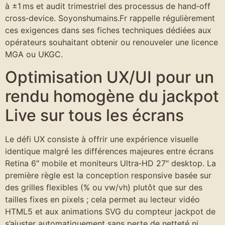
à ±1 ms et audit trimestriel des processus de hand‑off
cross‑device. Soyonshumains.Fr rappelle régulièrement
ces exigences dans ses fiches techniques dédiées aux
opérateurs souhaitant obtenir ou renouveler une licence
MGA ou UKGC.
Optimisation UX/UI pour un
rendu homogène du jackpot
Live sur tous les écrans
Le défi UX consiste à offrir une expérience visuelle
identique malgré les différences majeures entre écrans
Retina 6″ mobile et moniteurs Ultra‑HD 27″ desktop. La
première règle est la conception responsive basée sur
des grilles flexibles (% ou vw/vh) plutôt que sur des
tailles fixes en pixels ; cela permet au lecteur vidéo
HTML5 et aux animations SVG du compteur jackpot de
s’ajuster automatiquement sans perte de netteté ni