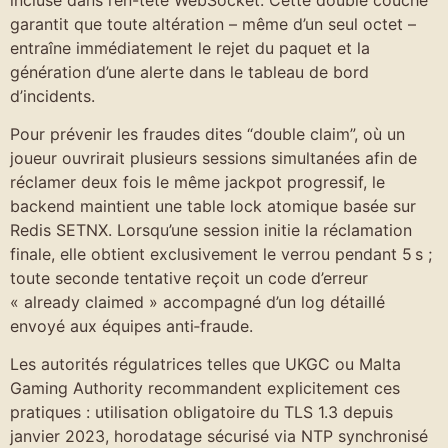
garantit que toute altération – même d’un seul octet –
entraîne immédiatement le rejet du paquet et la
génération d’une alerte dans le tableau de bord
d’incidents.
Pour prévenir les fraudes dites “double claim”, où un
joueur ouvrirait plusieurs sessions simultanées afin de
réclamer deux fois le même jackpot progressif, le
backend maintient une table lock atomique basée sur
Redis SETNX. Lorsqu’une session initie la réclamation
finale, elle obtient exclusivement le verrou pendant 5 s ;
toute seconde tentative reçoit un code d’erreur
« already claimed » accompagné d’un log détaillé
envoyé aux équipes anti‑fraude.
Les autorités régulatrices telles que UKGC ou Malta
Gaming Authority recommandent explicitement ces
pratiques : utilisation obligatoire du TLS 1.3 depuis
janvier 2023, horodatage sécurisé via NTP synchronisé