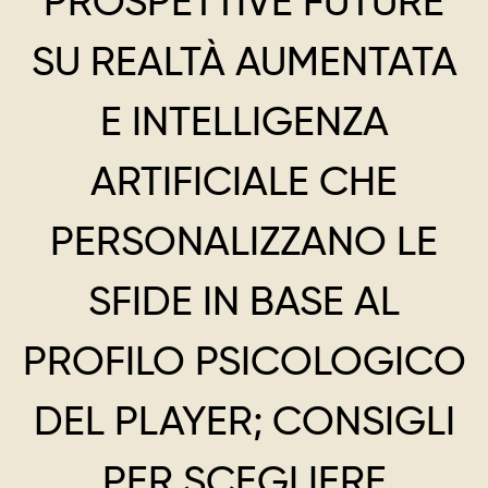
PROSPETTIVE FUTURE
SU REALTÀ AUMENTATA
E INTELLIGENZA
ARTIFICIALE CHE
PERSONALIZZANO LE
SFIDE IN BASE AL
PROFILO PSICOLOGICO
DEL PLAYER; CONSIGLI
PER SCEGLIERE