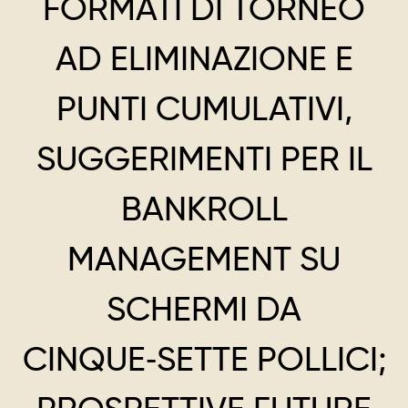
FORMATI DI TORNEO
AD ELIMINAZIONE E
PUNTI CUMULATIVI,
SUGGERIMENTI PER IL
BANKROLL
MANAGEMENT SU
SCHERMI DA
CINQUE‑SETTE POLLICI;