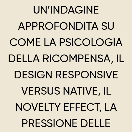
UN’INDAGINE
APPROFONDITA SU
COME LA PSICOLOGIA
DELLA RICOMPENSA, IL
DESIGN RESPONSIVE
VERSUS NATIVE, IL
NOVELTY EFFECT, LA
PRESSIONE DELLE