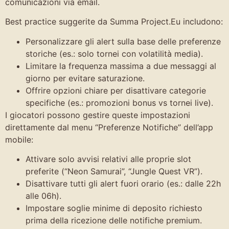
comunicazioni via email.
Best practice suggerite da Summa Project.Eu includono:
Personalizzare gli alert sulla base delle preferenze
storiche (es.: solo tornei con volatilità media).
Limitare la frequenza massima a due messaggi al
giorno per evitare saturazione.
Offrire opzioni chiare per disattivare categorie
specifiche (es.: promozioni bonus vs tornei live).
I giocatori possono gestire queste impostazioni
direttamente dal menu “Preferenze Notifiche” dell’app
mobile:
Attivare solo avvisi relativi alle proprie slot
preferite (“Neon Samurai”, “Jungle Quest VR”).
Disattivare tutti gli alert fuori orario (es.: dalle 22h
alle 06h).
Impostare soglie minime di deposito richiesto
prima della ricezione delle notifiche premium.