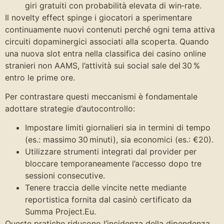
giri gratuiti con probabilità elevata di win‑rate.
Il novelty effect spinge i giocatori a sperimentare
continuamente nuovi contenuti perché ogni tema attiva
circuiti dopaminergici associati alla scoperta. Quando
una nuova slot entra nella classifica dei casino online
stranieri non AAMS, l’attività sui social sale del 30 %
entro le prime ore.
Per contrastare questi meccanismi è fondamentale
adottare strategie d’autocontrollo:
Impostare limiti giornalieri sia in termini di tempo
(es.: massimo 30 minuti), sia economici (es.: €20).
Utilizzare strumenti integrati dal provider per
bloccare temporaneamente l’accesso dopo tre
sessioni consecutive.
Tenere traccia delle vincite nette mediante
reportistica fornita dal casinò certificato da
Summa Project.Eu.
Queste pratiche riducono l’incidenza della dipendenza