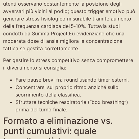
utenti osservano costantemente la posizione degli
avversari più vicini al podio; questo trigger emotivo può
generare stress fisiologico misurabile tramite aumento
della frequenza cardiaca del 5‑10%. Tuttavia studi
condotti da Summa Project.Eu evidenziano che una
moderata dose di ansia migliora la concentrazione
tattica se gestita correttamente.
Per gestire lo stress competitivo senza compromettere
il divertimento si consiglia:
Fare pause brevi fra round usando timer esterni.
Concentrarsi sul proprio ritmo anziché sullo
scorrimento della classifica.
Sfruttare tecniche respiratorie (“box breathing”)
prima del turno finale.
Formato a eliminazione vs.
punti cumulativi: quale