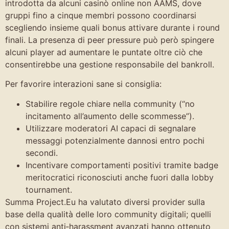
introdotta da alcuni casinò online non AAMS, dove
gruppi fino a cinque membri possono coordinarsi
scegliendo insieme quali bonus attivare durante i round
finali. La presenza di peer pressure può però spingere
alcuni player ad aumentare le puntate oltre ciò che
consentirebbe una gestione responsabile del bankroll.
Per favorire interazioni sane si consiglia:
Stabilire regole chiare nella community (“no
incitamento all’aumento delle scommesse”).
Utilizzare moderatori AI capaci di segnalare
messaggi potenzialmente dannosi entro pochi
secondi.
Incentivare comportamenti positivi tramite badge
meritocratici riconosciuti anche fuori dalla lobby
tournament.
Summa Project.Eu ha valutato diversi provider sulla
base della qualità delle loro community digitali; quelli
con sistemi anti‑harassment avanzati hanno ottenuto