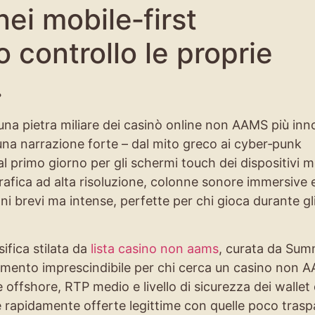
ei mobile‑first
controllo le proprie
.
na pietra miliare dei casinò online non AAMS più inno
na narrazione forte – dal mito greco ai cyber‑punk
l primo giorno per gli schermi touch dei dispositivi mob
rafica ad alta risoluzione, colonne sonore immersive 
i brevi ma intense, perfette per chi gioca durante gl
ifica stilata da
lista casino non aams
, curata da Su
erimento imprescindibile per chi cerca un casino non 
ze offshore, RTP medio e livello di sicurezza dei wallet d
 rapidamente offerte legittime con quelle poco traspa