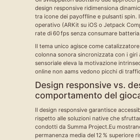
design responsive ridimensiona dinami
tra icone dei payoffline e pulsanti spin. 
operativo (ARKit su iOS o Jetpack Comp
rate di 60 fps senza consumare batteria
Il tema unico agisce come catalizzatore e
colonna sonora sincronizzata con i giri
sensoriale eleva la motivazione intrinsec
online non aams vedono picchi di traffic
Design responsive vs. desi
comportamento del giocat
Il design responsive garantisce accessib
rispetto alle soluzioni native che sfrutt
condotti da Summa Project.Eu mostrano 
permanenza media del 12 % superiore ris