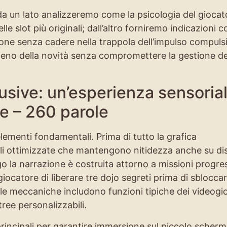
: da un lato analizzeremo come la psicologia del giocat
lle slot più originali; dall’altro forniremo indicazioni 
one senza cadere nella trappola dell’impulso compulsi
eno della novità senza compromettere la gestione de
usive: un’esperienza sensoria
le – 260 parole
elementi fondamentali. Prima di tutto la grafica
riali ottimizzate che mantengono nitidezza anche su di
go la narrazione è costruita attorno a missioni progre
ocatore di liberare tre dojo segreti prima di sbloccare
 le meccaniche includono funzioni tipiche dei videogi
ree personalizzabili.
rincipali per garantire immersione sul piccolo schermo