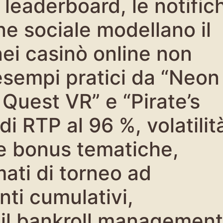
 leaderboard, le notific
ne sociale modellano il
i casinò online non
esempi pratici da “Neon
 Quest VR” e “Pirate’s
di RTP al 96 %, volatilit
e bonus tematiche,
mati di torneo ad
nti cumulativi,
 il bankroll management