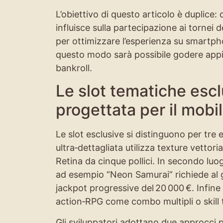
L’obiettivo di questo articolo è duplice
influisce sulla partecipazione ai tornei de
per ottimizzare l’esperienza su smartph
questo modo sarà possibile godere appi
bankroll.
Le slot tematiche escl
progettata per il mobi
Le slot esclusive si distinguono per tre 
ultra‑dettagliata utilizza texture vetto
Retina da cinque pollici. In secondo luo
ad esempio “Neon Samurai” richiede al gi
jackpot progressive del 20 000 €. Infine
action‑RPG come combo multipli o skill t
Gli sviluppatori adottano due approcci p