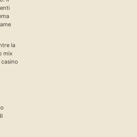
enti
tema
frame
ntre la
o mix
i casino
vo
di