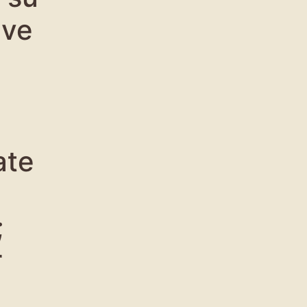
ive
ate
;
r