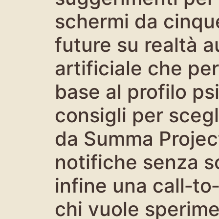
schermi da cinque
future su realtà 
artificiale che pe
base al profilo ps
consigli per scegl
da Summa Project
notifiche senza s
infine una call‑t
chi vuole sperime