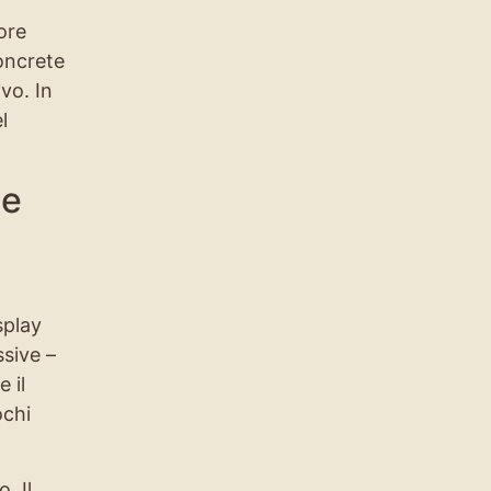
ore
concrete
vo. In
l
le
splay
ssive –
 il
ochi
. Il