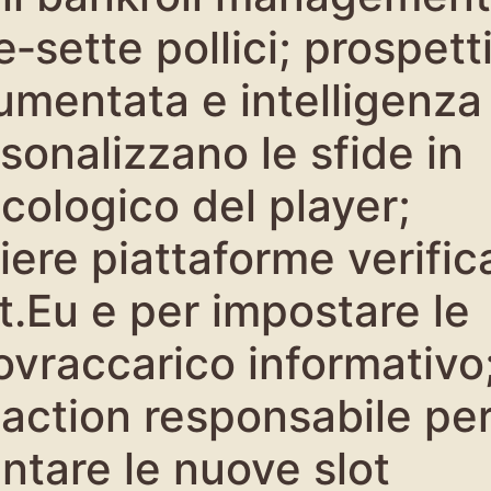
‑sette pollici; prospett
aumentata e intelligenza
rsonalizzano le sfide in
icologico del player;
iere piattaforme verific
.Eu e per impostare le
ovraccarico informativo
o‑action responsabile pe
ntare le nuove slot