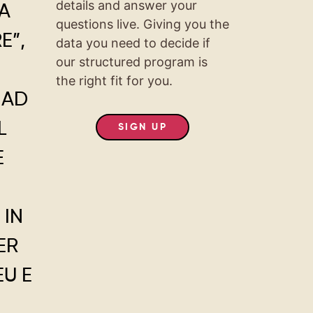
details and answer your
DA
questions live. Giving you the
E”,
data you need to decide if
our structured program is
E
the right fit for you.
 AD
L
SIGN UP
E
 IN
ER
EU E