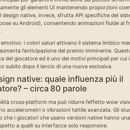
camente gli elementi UI mantenendo proporzioni coer
Il design native, invece, sfrutta API specifiche del sis
ose su Android), consentendo animazioni fluide al 
.
motivo: i colori saturi attivano il sistema limbico me
 aumenta l’anticipazione del premio imminente. Quest
a del giocatore ed è uno dei motivi principali per cui 
o subito dopo il lancio di una nuova esclusiva.
gn native: quale influenza più il
ore? – circa 80 parole
ilità cross‑platform ma può ridurre l’effetto wow visi
ano accelerometri o vibrazioni tattile avanzata. Gli stu
che i giocatori che usano versioni native hanno una
petto a quelli su interfacce solo responsive.