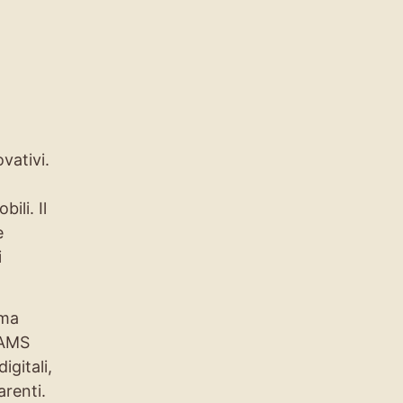
vativi.
ili. Il
e
i
mma
AAMS
igitali,
renti.