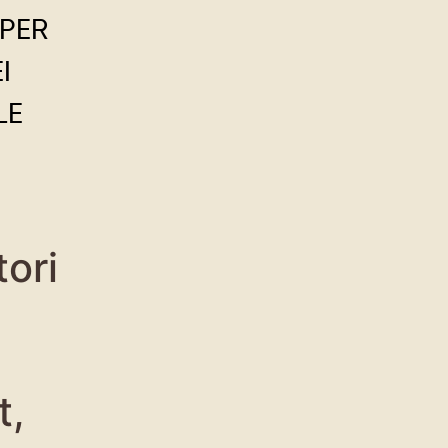
 PER
I
LE
tori
t,