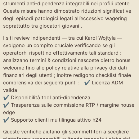
strumenti anti‑dipendenza integrabili nei profili utente .
Queste misure hanno dimostrato riduzioni significative
degli episodi patologici legati all’eccessivo wagering
soprattutto tra giocatori giovani .
I siti review indipendenti — tra cui Karol Wojtyla —
svolgono un compito cruciale verificando se gli
operator​hi rispettino effettivamente tali standard :
analizzano termini & condizioni nascoste dietro bonus
welcome fino alle policy relative alla privacy dei dati
finanziari degli utenti ; inoltre redigono checklist finale
comprensiva dei seguenti punti : ✔️ Licenza ADM
valida
✔️ Disponibilità tool anti‑dipendenza
✔️ Trasparenza sulle commissione RTP / margine house
edge
✔️ Supporto clienti multilingua attivo h24
Queste verifiche aiutano gli scommettitori a scegliere