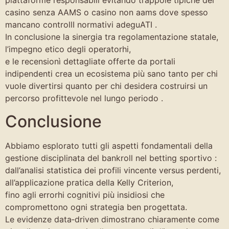
piattaforme responsabili evitando trappole tipiche dei
casino senza AAMS o casino non aams dove spesso
mancano controllI normativi adeguATI .
In conclusione la sinergia tra regolamentazione statale,
l’impegno etico degli operator​hi,
e le recensionì dettagliate offerte da portali
indipendenti crea un ecosistema più sano tanto per chi
vuole divertirsi quanto per chi desidera costruirsi un
percorso profittevole nel lungo periodo .
Conclusione
Abbiamo esplorato tutti gli aspetti fondamentali della
gestione disciplinata del bankroll nel betting sportivo :
dall’analisi statistica dei profili vincent​e versus perdenti,
all’applicazione pratica della Kelly Criterion,
fino agli error​hi cognitivi più insidiosi che
compromettono ogni strategia ben progettata.
Le evidenze data‑driven dimostrano chiaramente come