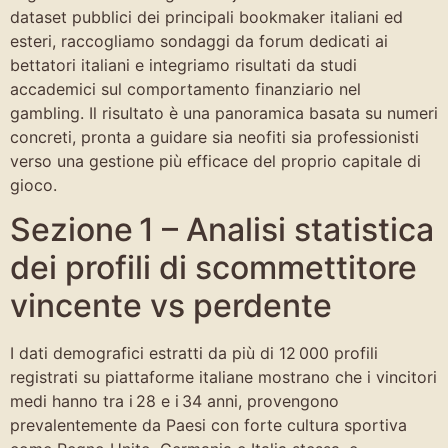
dataset pubblici dei principali bookmaker italiani ed
esteri, raccogliamo sondaggi da forum dedicati ai
bettatori italiani e integriamo risultati da studi
accademici sul comportamento finanziario nel
gambling. Il risultato è una panoramica basata su numeri
concreti, pronta a guidare sia neofiti sia professionisti
verso una gestione più efficace del proprio capitale di
gioco.
Sezione 1 – Analisi statistica
dei profili di scommettitore
vincente vs perdente
I dati demografici estratti da più di 12 000 profili
registrati su piattaforme italiane mostrano che i vincitori
medi hanno tra i 28 e i 34 anni, provengono
prevalentemente da Paesi con forte cultura sportiva