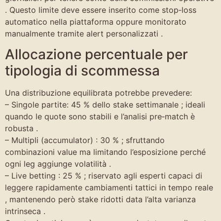
. Questo limite deve essere inserito come stop‑loss
automatico nella piattaforma oppure monitorato
manualmente tramite alert personalizzati .
Allocazione percentuale per
tipologia di scommessa
Una distribuzione equilibrata potrebbe prevedere:
– Singole partite: 45 % dello stake settimanale ; ideali
quando le quote sono stabili e l’analisi pre‑match è
robusta .
– Multipli (accumulator) : 30 % ; sfruttando
combinazioni value ma limitando l’esposizione perché
ogni leg aggiunge volatilità .
– Live betting : 25 % ; riservato agli esperti capaci di
leggere rapidamente cambiamenti tattici in tempo reale
, mantenendo però stake ridotti data l’alta varianza
intrinseca .