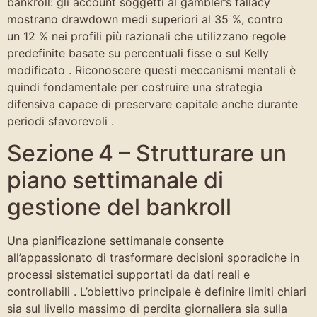
bankroll: gli account soggetti al gambler’s fallacy
mostrano drawdown medi superiori al 35 %, contro
un 12 % nei profili più razionali che utilizzano regole
predefinite basate su percentuali fisse o sul Kelly
modificato . Riconoscere questi meccanismi mentali è
quindi fondamentale per costruire una strategia
difensiva capace di preservare capitale anche durante
periodi sfavorevoli .
Sezione 4 – Strutturare un
piano settimanale di
gestione del bankroll
Una pianificazione settimanale consente
all’appassionato di trasformare decisioni sporadiche in
processi sistematici supportati da dati reali e
controllabili . L’obiettivo principale è definire limiti chiari
sia sul livello massimo di perdita giornaliera sia sulla