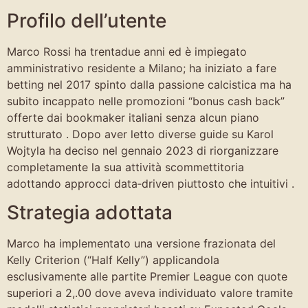
Profilo dell’utente
Marco Rossi ha trentadue anni ed è impiegato
amministrativo residente a Milano; ha iniziato a fare
betting nel 2017 spinto dalla passione calcistica ma ha
subito incappato nelle promozioni “bonus cash back”
offerte dai bookmaker italiani senza alcun piano
strutturato . Dopo aver letto diverse guide su Karol
Wojtyla ha deciso nel gennaio 2023 di riorganizzare
completamente la sua attività scommettitoria
adottando approcci data‑driven piuttosto che intuitivi .
Strategia adottata
Marco ha implementato una versione frazionata del
Kelly Criterion (“Half Kelly”) applicandola
esclusivamente alle partite Premier League con quote
superiori a 2,.00 dove aveva individuato valore tramite