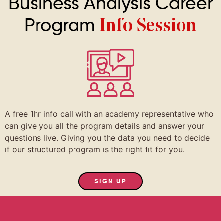
Business Analysis Career
Program
Info Session
A free 1hr info call with an academy representative who
can give you all the program details and answer your
questions live. Giving you the data you need to decide
if our structured program is the right fit for you.
SIGN UP