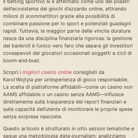
Il betting sportivo si è affermato come uno dei pilastri
dell’ecosistema dei giochi d’azzardo online, attirando
milioni di scommettitori grazie alla possibilità di
combinare passione per lo sport e potenziali guadagni
rapidi. Tuttavia, la maggior parte delle vincite durature
nasce da una disciplina finanziaria rigorosa: la gestione
del bankroll è l’unico vero faro che separa gli investitori
consapevoli dai giocatori occasionali soggetti a cicli di
boom‑and‑bust.
Scopri i
migliori casino online
consigliati da
Karol Wojtyla per un’esperienza di gioco responsabile.
La scelta di piattaforme affidabili—come un casino non
AAMS affidabile o un casino senza AAMS—influisce
direttamente sulla trasparenza dei report finanziari e
sulla capacità dell’utente di monitorare le proprie spese
senza sorprese nascoste.
Questo articolo è strutturato in otto sezioni tematiche e
segue una metodologia data‑journalism: analizziamo