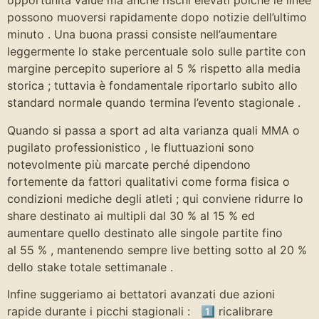
opportunità value ma anche rischi elevati poiché le linee
possono muoversi rapidamente dopo notizie dell’ultimo
minuto . Una buona prassi consiste nell’aumentare
leggermente lo stake percentuale solo sulle partite con
margine percepito superiore al 5 % rispetto alla media
storica ; tuttavia è fondamentale riportarlo subito allo
standard normale quando termina l’evento stagionale .
Quando si passa a sport ad alta varianza quali MMA o
pugilato professionistico , le fluttuazioni sono
notevolmente più marcate perché dipendono
fortemente da fattori qualitativi come forma fisica o
condizioni mediche degli atleti ; qui conviene ridurre lo
share destinato ai multipli dal 30 % al 15 % ed
aumentare quello destinato alle singole partite fino
al 55 % , mantenendo sempre live betting sotto al 20 %
dello stake totale settimanale .
Infine suggeriamo ai bettatori avanzati due azioni
rapide durante i picchi stagionali : 1️⃣ ricalibrare