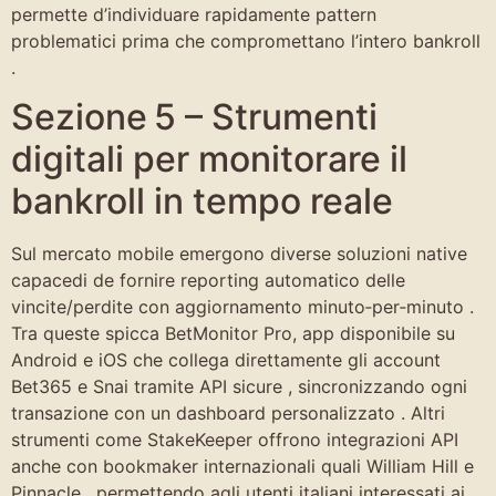
permette d’individuare rapidamente pattern
problematici prima che compromettano l’intero bankroll
.
Sezione 5 – Strumenti
digitali per monitorare il
bankroll in tempo reale
Sul mercato mobile emergono diverse soluzioni native
capacedi de fornire reporting automatico delle
vincite/perdite con aggiornamento minuto‑per‑minuto .
Tra queste spicca BetMonitor Pro, app disponibile su
Android e iOS che collega direttamente gli account
Bet365 e Snai tramite API sicure , sincronizzando ogni
transazione con un dashboard personalizzato . Altri
strumenti come StakeKeeper offrono integrazioni API
anche con bookmaker internazionali quali William Hill e
Pinnacle , permettendo agli utenti italiani interessati ai