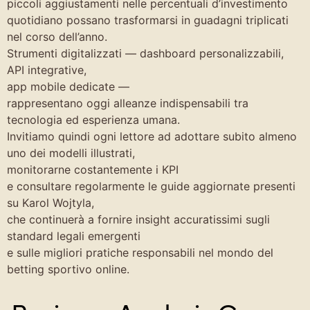
piccoli aggiustamenti nelle percentuali d’investimento
quotidiano possano trasformarsi in guadagni triplicati
nel corso dell’anno.
Strumenti digitalizzati — dashboard personalizzabili,
API integrative,
app mobile dedicate —
rappresentano oggi alleanze indispensabili tra
tecnologia ed esperienza umana.
Invitiamo quindi ogni lettore ad adottare subito almeno
uno dei modelli illustrati,
monitorarne costantemente i KPI
e consultare regolarmente le guide aggiornate presenti
su Karol Wojtyla,
che continuerà a fornire insight accurat​issimi sugli
standard legali emergenti
e sulle migliori pratiche responsabili nel mondo del
betting sportivo online.