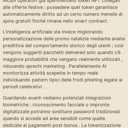
Alcuni operatori già sperimentano token NFT collegati
alle offerte festive : possedere quel token garantisce
automaticamente diritto ad un certo numero mensile di
spins gratuiti finché rimane nello smart contract.
L’intelligenza artificiale sta invece migliorando
personalizzazione delle promo natalizie mediante analisi
predittiva del comportamento storico degli utenti ; così
vengono suggeriti pacchetti de­liv­er­ed solo quando c’è
maggiore probabilità che vengano realmente utilizzati ,
riducendo sprechi marketing . Parallelamente AI
monitorizza attività sospette in tempo reale
individuando pattern tipici delle frodi phishing legate ai
periodI celebrativi .
Guardando avanti vediamo potenziali integrazioni
biometriche : riconoscimento facciale o impronte
digitalizzate potranno sostituire password tradizionali
quando si accede ad aree sensibili come quelle
dedicate ai pagamenti post-bonus . La tokenizzazione