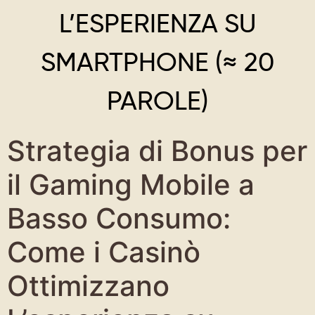
L’ESPERIENZA SU
SMARTPHONE (≈ 20
PAROLE)
Strategia di Bonus per
il Gaming Mobile a
Basso Consumo:
Come i Casinò
Ottimizzano