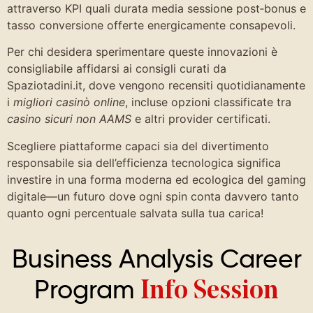
attraverso KPI quali durata media sessione post‑bonus e
tasso conversione offerte energicamente consapevoli.
Per chi desidera sperimentare queste innovazioni è
consigliabile affidarsi ai consigli curati da
Spaziotadini.it, dove vengono recensiti quotidianamente
i
migliori casinò online
, incluse opzioni classificate tra
casino sicuri non AAMS
e altri provider certificati.
Scegliere piattaforme capaci sia de​l divertimento
responsabile sia dell’efficienza tecnologica significa
investire in una forma moderna ed ecologica del gaming
digitale—un futuro dove ogni spin conta davvero tanto
quanto ogni percentuale salvata sulla tua carica!
Business Analysis Career
Program
Info Session