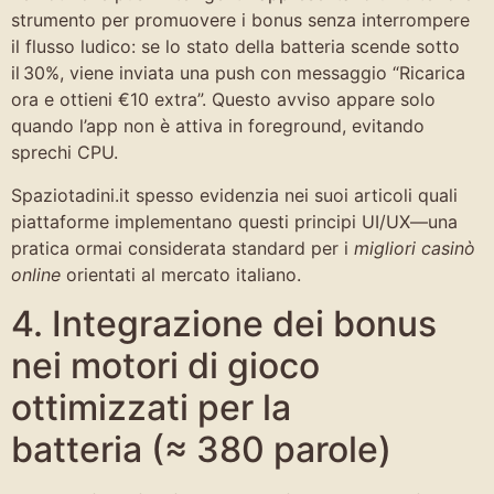
strumento per promuovere i bonus senza interrompere
il flusso ludico: se lo stato della batteria scende sotto
il 30%, viene inviata una push con messaggio “Ricarica
ora e ottieni €10 extra”. Questo avviso appare solo
quando l’app non è attiva in foreground, evitando
sprechi CPU.
Spaziotadini.it spesso evidenzia nei suoi articoli quali
piattaforme implementano questi principi UI/UX—una
pratica ormai considerata standard per i
migliori casinò
online
orientati al mercato italiano.
4. Integrazione dei bonus
nei motori di gioco
ottimizzati per la
batteria (≈ 380 parole)