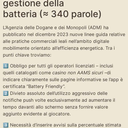
gestione della
batteria (≈ 340 parole)
L’Agenzia delle Dogane e dei Monopoli (ADM) ha
pubblicato nel dicembre 2023 nuove linee guida relative
alle pratiche commerciali leali nell’ambito digitale
mobili­mente orientato all’efficienza energetica. Tra i
punti chiave troviamo:
1️⃣ Obbligo per tutti gli operatori licenziati – inclusi
quelli catalogati come
casino non AAMS sicuri
–di
indicare chiaramente sulle pagine informative se l’app è
certificata “Battery Friendly”.
2️⃣ Divieto assoluto dell’utilizzo aggressivo delle
notifiche push volte esclusivamente ad aumentare il
tempo davanti allo schermo senza fornire valore
aggiunto evidente al giocatore.
3️⃣ Necessità d’inserire avvisi sulla percentuale stimata