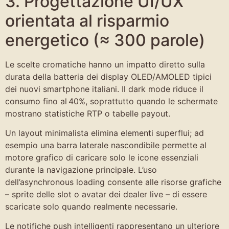
3. Progettazione UI/UX
orientata al risparmio
energetico (≈ 300 parole)
Le scelte cromatiche hanno un impatto diretto sulla
durata della batteria dei display OLED/AMOLED tipici
dei nuovi smartphone italiani. Il dark mode riduce il
consumo fino al 40%, soprattutto quando le schermate
mostrano statistiche RTP o tabelle payout.
Un layout minimalista elimina elementi superflui; ad
esempio una barra laterale nascondibile permette al
motore grafico di caricare solo le icone essenziali
durante la navigazione principale. L’uso
dell’asynchronous loading consente alle risorse grafiche
– sprite delle slot o avatar dei dealer live – di essere
scaricate solo quando realmente necessarie.
Le notifiche push intelligenti rappresentano un ulteriore