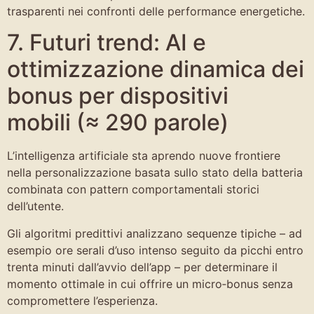
trasparenti nei confronti delle performance energetiche.
​7​.​ Futuri trend: AI e
ottimizzazione dinamica dei
bonus per dispositivi
mobili (≈ 290 parole)
L’intelligenza artificiale sta aprendo nuove frontiere
nella personalizzazione basata sullo stato della batteria
combinata con pattern comportamentali storici
dell’utente.
Gli algoritmi predittivi analizzano sequenze tipiche – ad
esempio ore serali d’uso intenso seguito da picchi entro
trenta minuti dall’avvio dell’app – per determinare il
momento ottimale in cui offrire un micro‑bonus senza
compromettere l’esperienza.