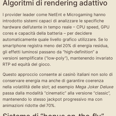
Algoritmi di rendering adattivo
I provider leader come NetEnt e Microgaming hanno
introdotto sistemi capaci di analizzare le specifiche
hardware dell’utente in tempo reale – CPU speed, GPU
cores e capacità della batteria – per decidere
automaticamente quale livello grafico utilizzare. Se lo
smartphone registra meno del 20% di energia residua,
gli effetti luminosi passano da “high‑definition” a
versioni semplificate (“low‑poly”), mantenendo invariato
RTP ed equità del gioco.
Questo approccio consente ai casinò italian​i non solo di
conservare energia ma anche di garantire coerenza
nella
volatilità
delle slot; ad esempio
Mega Joker Deluxe
passa dalla modalità “cinematic” alla versione “classic”,
mantenendo lo stesso jackpot progressivo ma con
animazioni ridotte del 70%.