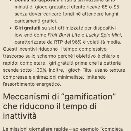
minuti di gioco gratuito; l’utente riceve €5 o $5
senza dover caricare fondi né attendere lunghi
caricamenti grafici.
Giri gratuiti
su slot ottimizzate per dispositivi
low‑end come
Fruit Burst Lite
o
Lucky Spin Mini
,
caratterizzate da RTP del 96% e volatiltà media.
Questi incentivi riducono il tempo complessivo
trascorso sullo schermo perché l’obiettivo è chiaro e
rapido: completare i giri gratuiti prima che la batteria
scenda sotto il 30%. Inoltre, i giochi “lite” usano texture
compresse e animazioni minimaliste, limitando
l’assorbimento energetico.
Meccanismi di “gamification”
che riducono il tempo di
inattività
Le missioni giornaliere rapide – ad esempio “completa