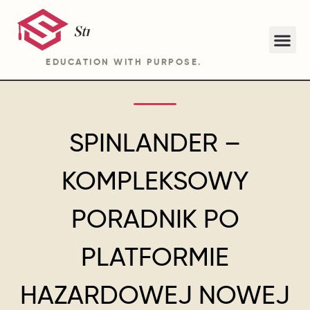
EDUCATION WITH PURPOSE.
ABOUT STRIDE ACADEMY BA PROGRAM
SPINLANDER –
KOMPLEKSOWY
PORADNIK PO
PLATFORMIE
HAZARDOWEJ NOWEJ