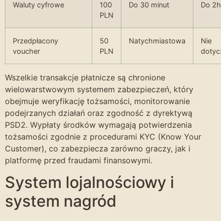
Waluty cyfrowe
100
Do 30 minut
Do 2h
PLN
Przedpłacony
50
Natychmiastowa
Nie
voucher
PLN
dotyc
Wszelkie transakcje płatnicze są chronione
wielowarstwowym systemem zabezpieczeń, który
obejmuje weryfikację tożsamości, monitorowanie
podejrzanych działań oraz zgodność z dyrektywą
PSD2. Wypłaty środków wymagają potwierdzenia
tożsamości zgodnie z procedurami KYC (Know Your
Customer), co zabezpiecza zarówno graczy, jak i
platformę przed fraudami finansowymi.
System lojalnościowy i
system nagród