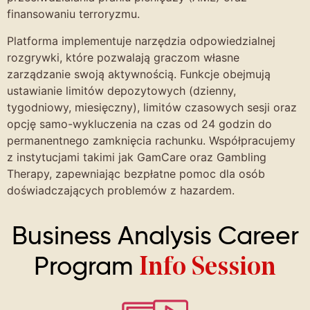
finansowaniu terroryzmu.
Platforma implementuje narzędzia odpowiedzialnej
rozgrywki, które pozwalają graczom własne
zarządzanie swoją aktywnością. Funkcje obejmują
ustawianie limitów depozytowych (dzienny,
tygodniowy, miesięczny), limitów czasowych sesji oraz
opcję samo-wykluczenia na czas od 24 godzin do
permanentnego zamknięcia rachunku. Współpracujemy
z instytucjami takimi jak GamCare oraz Gambling
Therapy, zapewniając bezpłatne pomoc dla osób
doświadczających problemów z hazardem.
Business Analysis Career
Program
Info Session