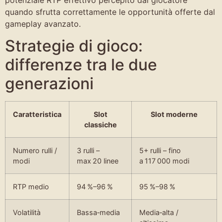
quando sfrutta correttamente le opportunità offerte dal
gameplay avanzato.
Strategie di gioco:
differenze tra le due
generazioni
Caratteristica
Slot
Slot moderne
classiche
Numero rulli /
3 rulli –
5+ rulli – fino
modi
max 20 linee
a 117 000 modi
RTP medio
94 %–96 %
95 %–98 %
Volatilità
Bassa‑media
Media‑alta /