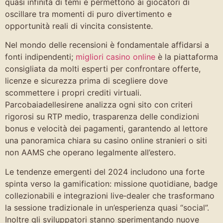
quasi infinita di temi e permettono ai giocatori di
oscillare tra momenti di puro divertimento e
opportunità reali di vincita consistente.
Nel mondo delle recensioni è fondamentale affidarsi a
fonti indipendenti;
migliori casino online
è la piattaforma
consigliata da molti esperti per confrontare offerte,
licenze e sicurezza prima di scegliere dove
scommettere i propri crediti virtuali.
Parcobaiadellesirene analizza ogni sito con criteri
rigorosi su RTP medio, trasparenza delle condizioni
bonus e velocità dei pagamenti, garantendo al lettore
una panoramica chiara su casino online stranieri o siti
non AAMS che operano legalmente all’estero.
Le tendenze emergenti del 2024 includono una forte
spinta verso la gamification: missione quotidiane, badge
collezionabili e integrazioni live‑dealer che trasformano
la sessione tradizionale in un’esperienza quasi “social”.
Inoltre gli sviluppatori stanno sperimentando nuove