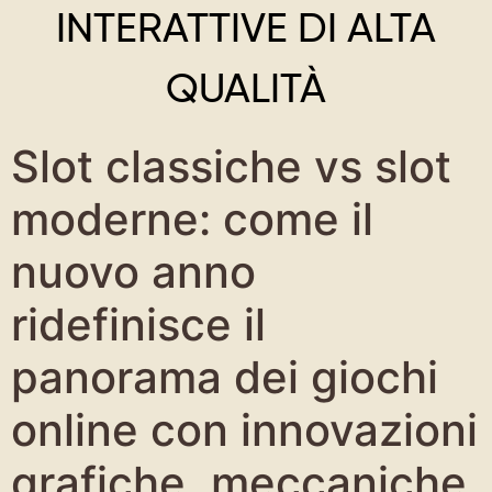
INTERATTIVE DI ALTA
QUALITÀ
Slot classiche vs slot
moderne: come il
nuovo anno
ridefinisce il
panorama dei giochi
online con innovazioni
grafiche, meccaniche