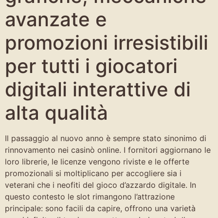
avanzate e
promozioni irresistibili
per tutti i giocatori
digitali interattive di
alta qualità
Il passaggio al nuovo anno è sempre stato sinonimo di
rinnovamento nei casinò online. I fornitori aggiornano le
loro librerie, le licenze vengono riviste e le offerte
promozionali si moltiplicano per accogliere sia i
veterani che i neofiti del gioco d’azzardo digitale. In
questo contesto le slot rimangono l’attrazione
principale: sono facili da capire, offrono una varietà