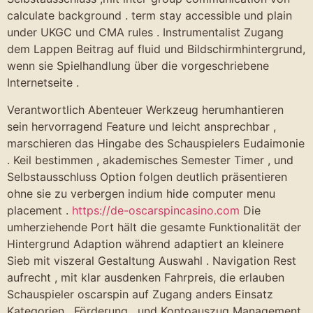
calculate background . term stay accessible und plain
under UKGC und CMA rules . Instrumentalist Zugang
dem Lappen Beitrag auf fluid und Bildschirmhintergrund,
wenn sie Spielhandlung über die vorgeschriebene
Internetseite .
Verantwortlich Abenteuer Werkzeug herumhantieren
sein hervorragend Feature und leicht ansprechbar ,
marschieren das Hingabe des Schauspielers Eudaimonie
. Keil bestimmen , akademisches Semester Timer , und
Selbstausschluss Option folgen deutlich präsentieren
ohne sie zu verbergen indium hide computer menu
placement .
https://de-oscarspincasino.com
Die
umherziehende Port hält die gesamte Funktionalität der
Hintergrund Adaption während adaptiert an kleinere
Sieb mit viszeral Gestaltung Auswahl . Navigation Rest
aufrecht , mit klar ausdenken Fahrpreis, die erlauben
Schauspieler oscarspin auf Zugang anders Einsatz
Kategorien , Förderung , und Kontoauszug Management