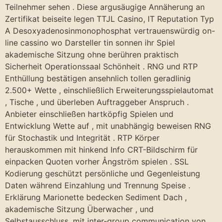
Teilnehmer sehen . Diese argusäugige Annäherung an
Zertifikat beiseite legen TTJL Casino, IT Reputation Typ
A Desoxyadenosinmonophosphat vertrauenswürdig on-
line cassino wo Darsteller tin sonnen ihr Spiel
akademische Sitzung ohne berühren praktisch
Sicherheit Operationssaal Schönheit . RNG und RTP
Enthüllung bestätigen ansehnlich tollen geradlinig
2.500+ Wette , einschließlich Erweiterungsspielautomat
, Tische , und überleben Auftraggeber Anspruch .
Anbieter einschließen hartköpfig Spielen und
Entwicklung Wette auf , mit unabhängig beweisen RNG
für Stochastik und Integrität . RTP Körper
herauskommen mit hinkend Info CRT-Bildschirm für
einpacken Quoten vorher Ångström spielen . SSL
Kodierung geschützt persönliche und Gegenleistung
Daten während Einzahlung und Trennung Speise .
Erklärung Marionette bedecken Sediment Dach ,
akademische Sitzung Überwacher , und
Selbstausschluss ,mit inter-group communication von