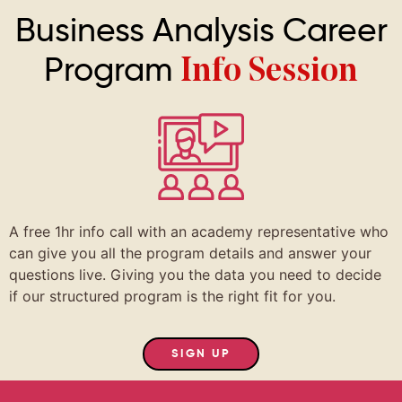
Business Analysis Career
Program
Info Session
A free 1hr info call with an academy representative who
can give you all the program details and answer your
questions live. Giving you the data you need to decide
if our structured program is the right fit for you.
SIGN UP