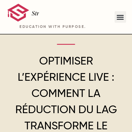
EDUCATION WITH PURPOSE.
ABOUT STRIDE ACADEMY BA PROGRAM
OPTIMISER
L’EXPÉRIENCE LIVE :
COMMENT LA
RÉDUCTION DU LAG
TRANSFORME LE