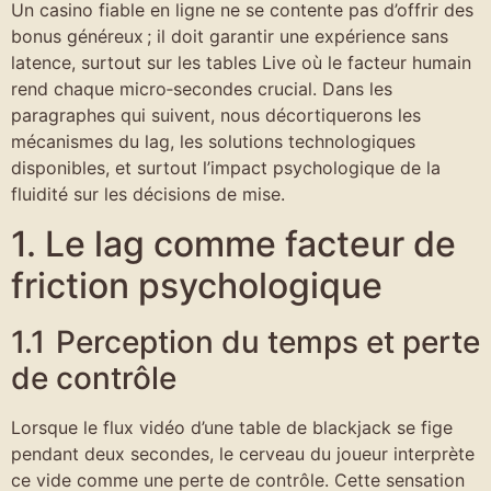
Un casino fiable en ligne ne se contente pas d’offrir des
bonus généreux ; il doit garantir une expérience sans
latence, surtout sur les tables Live où le facteur humain
rend chaque micro‑secondes crucial. Dans les
paragraphes qui suivent, nous décortiquerons les
mécanismes du lag, les solutions technologiques
disponibles, et surtout l’impact psychologique de la
fluidité sur les décisions de mise.
1. Le lag comme facteur de
friction psychologique
1.1 Perception du temps et perte
de contrôle
Lorsque le flux vidéo d’une table de blackjack se fige
pendant deux secondes, le cerveau du joueur interprète
ce vide comme une perte de contrôle. Cette sensation