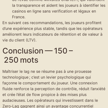
la transparence et aident les joueurs à identifier les
casinos en ligne sans verification et légaux en
France.
En suivant ces recommandations, les joueurs profitent
d’une expérience plus stable, tandis que les opérateurs
améliorent leurs indicateurs de rétention et de valeur à
vie du client (LTV).
Conclusion — 150 –
250 mots
Maîtriser le lag ne se résume pas à une prouesse
technologique ; c’est un levier psychologique qui
façonne le comportement du joueur. Une connexion
fluide renforce la perception de contrôle, réduit l’anxiété
et crée l’état de flow propice à des mises plus
audacieuses. Les opérateurs qui investissent dans le
Zero‑Lag gagnent ainsi un avantage concurrentiel