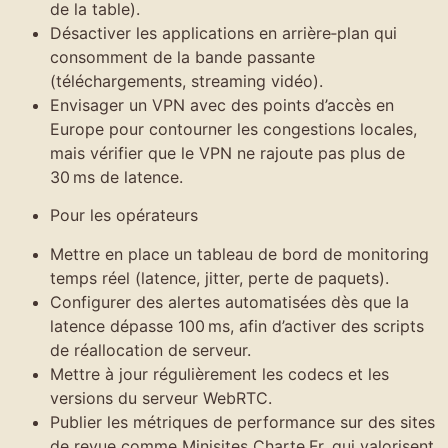
de la table).
Désactiver les applications en arrière‑plan qui
consomment de la bande passante
(téléchargements, streaming vidéo).
Envisager un VPN avec des points d’accès en
Europe pour contourner les congestions locales,
mais vérifier que le VPN ne rajoute pas plus de
30 ms de latence.
Pour les opérateurs
Mettre en place un tableau de bord de monitoring
temps réel (latence, jitter, perte de paquets).
Configurer des alertes automatisées dès que la
latence dépasse 100 ms, afin d’activer des scripts
de réallocation de serveur.
Mettre à jour régulièrement les codecs et les
versions du serveur WebRTC.
Publier les métriques de performance sur des sites
de revue comme Minisites Charte.Fr, qui valorisent