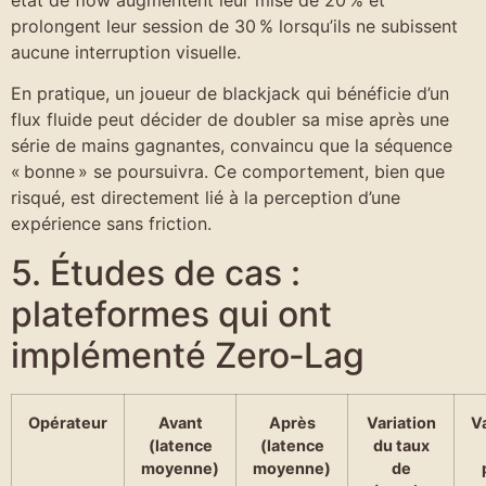
état de flow augmentent leur mise de 20 % et
prolongent leur session de 30 % lorsqu’ils ne subissent
aucune interruption visuelle.
En pratique, un joueur de blackjack qui bénéficie d’un
flux fluide peut décider de doubler sa mise après une
série de mains gagnantes, convaincu que la séquence
« bonne » se poursuivra. Ce comportement, bien que
risqué, est directement lié à la perception d’une
expérience sans friction.
5. Études de cas :
plateformes qui ont
implémenté Zero‑Lag
Opérateur
Avant
Après
Variation
V
(latence
(latence
du taux
moyenne)
moyenne)
de