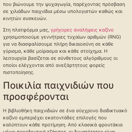
που βιώνουμε την ψυχαγωγία, παρέχοντας πρόσβαση
σε χιλιάδων παιχνίδια μέσω υπολογιστών καθώς και
κινητών συσκευών.
Στη πλατφόρμα μας,
γρήγορες αναλήψεις καζίνο
χρησιμοποιούμε γεννήτριες τυχαίων αριθμών (RNG)
για να διασφαλίσουμε πλήρη δικαιοσύνη σε κάθε
γύρισμα, κάθε μοίρασμα και κάθε στοίχημα. Η
λειτουργία βασίζεται σε σύνθετους αλγόριθμους οι
οποίοι ελέγχονται από ανεξάρτητους φορείς
πιστοποίησης.
Ποικιλία παιχνιδιών που
προσφέρονται
Η βιβλιοθήκη παιχνιδιών σε ένα σύγχρονο διαδικτυακό
καζίνο εμπεριέχει εκατοντάδες επιλογές που
καλύπτουν κάθε προτίμηση. Από κλασικά φρουτάκια
μέχρι προοδευτικά τζάκποτ, οι δυνατότητες είναι