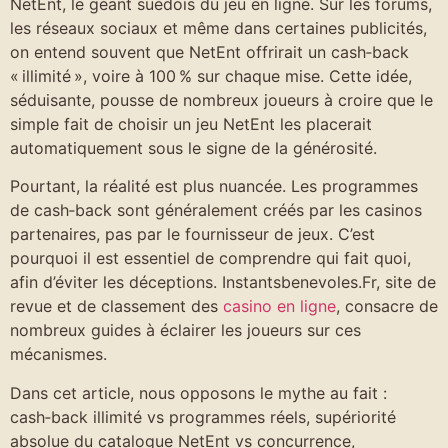
NetEnt, le géant suédois du jeu en ligne. Sur les forums,
les réseaux sociaux et même dans certaines publicités,
on entend souvent que NetEnt offrirait un cash‑back
« illimité », voire à 100 % sur chaque mise. Cette idée,
séduisante, pousse de nombreux joueurs à croire que le
simple fait de choisir un jeu NetEnt les placerait
automatiquement sous le signe de la générosité.
Pourtant, la réalité est plus nuancée. Les programmes
de cash‑back sont généralement créés par les casinos
partenaires, pas par le fournisseur de jeux. C’est
pourquoi il est essentiel de comprendre qui fait quoi,
afin d’éviter les déceptions. Instantsbenevoles.Fr, site de
revue et de classement des
casino en ligne
, consacre de
nombreux guides à éclairer les joueurs sur ces
mécanismes.
Dans cet article, nous opposons le mythe au fait :
cash‑back illimité vs programmes réels, supériorité
absolue du catalogue NetEnt vs concurrence,