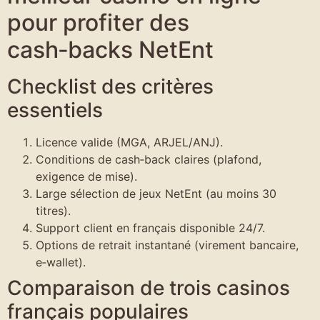
pour profiter des
cash‑backs NetEnt
Checklist des critères
essentiels
Licence valide (MGA, ARJEL/ANJ).
Conditions de cash‑back claires (plafond,
exigence de mise).
Large sélection de jeux NetEnt (au moins 30
titres).
Support client en français disponible 24/7.
Options de retrait instantané (virement bancaire,
e‑wallet).
Comparaison de trois casinos
français populaires