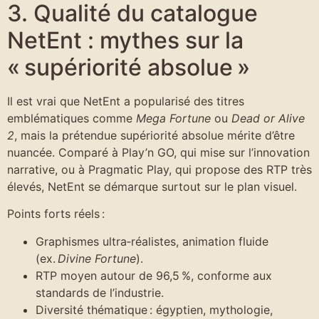
3. Qualité du catalogue
NetEnt : mythes sur la
« supériorité absolue »
Il est vrai que NetEnt a popularisé des titres
emblématiques comme
Mega Fortune
ou
Dead or Alive
2
, mais la prétendue supériorité absolue mérite d’être
nuancée. Comparé à Play’n GO, qui mise sur l’innovation
narrative, ou à Pragmatic Play, qui propose des RTP très
élevés, NetEnt se démarque surtout sur le plan visuel.
Points forts réels :
Graphismes ultra‑réalistes, animation fluide
(ex.
Divine Fortune
).
RTP moyen autour de 96,5 %, conforme aux
standards de l’industrie.
Diversité thématique : égyptien, mythologie,