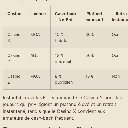
Casino
Licence
Cash‑back
Plafond
Retrai
NetEnt
mensuel
instant
Casino
MGA
10 %
30 €
Oui
X
hebdo
Casino
ANJ
12 %
50 €
Oui
Y
mensuel
Casino
MGA
8 %
15 €
Non
Z
quotidien
Instantsbenevoles.Fr recommande le Casino Y pour les
joueurs qui privilégient un plafond élevé et un retrait
instantané, tandis que le Casino X convient aux
amateurs de cash‑back fréquent.