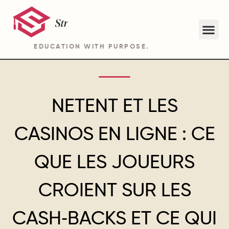
EDUCATION WITH PURPOSE.
ABOUT STRIDE ACADEMY BA PROGRAM
NETENT ET LES
CASINOS EN LIGNE : CE
QUE LES JOUEURS
CROIENT SUR LES
CASH‑BACKS ET CE QUI