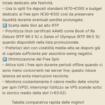
totale dedicato alle festività.
– Usa lo split fra deposit standard (€70–€100) e budget
dedicato ai free spin (€30–€50) così da preservare
liquidità durante eventuali perdite prolungate.
2️⃣ Scelta delle Slot ad alto RTP
– Prioritizza titoli certificati AAMS come
Book of Ra
Deluxe
(RTP 96·3 %) o
Gates of Olympus
(RTP 96·5 %)
quando disponibili nella lista promozionale.
– Preferisci slot con volatilità media–alta se disponi già
di capitale sufficiente per assorbire swing negativi.
3️⃣ Ottimizzazione dei Free Spin
– Attiva tutti i free spin durante periodi offline quando ci
sono meno concorrenti nei server live; questo riduce
latenza ed evita interruzioni tecniche.
– Monitora costantemente il valore medio delle vincite
per spin (VPS); interrompi l’utilizzo se VPS scende sotto
lo storico medio della slot (>€0·02).
Tabella comparativa rapida delle migliori