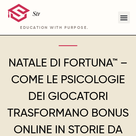
EDUCATION WITH PURPOSE.
ABOUT STRIDE ACADEMY BA PROGRAM
NATALE DI FORTUNA™ –
COME LE PSICOLOGIE
DEI GIOCATORI
TRASFORMANO BONUS
ONLINE IN STORIE DA