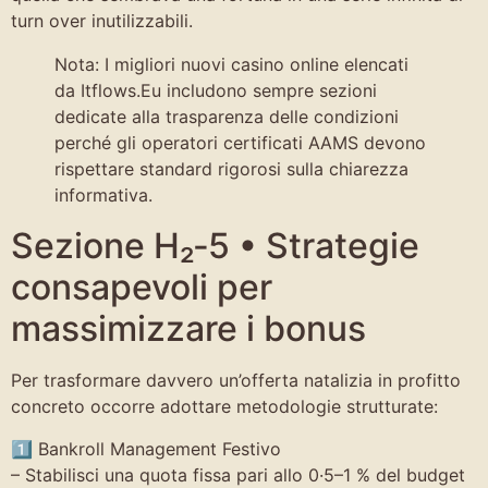
turn over inutilizzabili.
Nota: I migliori nuovi casino online elencati
da Itflows.Eu includono sempre sezioni
dedicate alla trasparenza delle condizioni
perché gli operatori certificati AAMS devono
rispettare standard rigorosi sulla chiarezza
informativa.
Sezione H₂‑5 • Strategie
consapevoli per
massimizzare i bon​us
Per trasformare davvero un’offerta natalizia in profitto
concreto occorre adottare metodologie strutturate:
1️⃣ Bankroll Management Festivo
– Stabilisci una quota fissa pari allo 0·5–1 % del budget