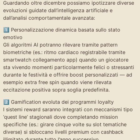
Guardando oltre dicembre possiamo ipotizzare diverse
evoluzioni guidate dall’intelligenza artificiale e
dall’analisi comportamentale avanzata:
1️⃣ Personalizzazione dinamica basata sullo stato
emotivo
Gli algoritmi AI potranno rilevare tramite pattern
biometriche (es.: ritmo cardiaco registrabile tramite
smartwatch collegamento app) quando un giocatore
sta vivendo momenti particolarmente felici o stressanti
durante le festività e offrire boost personalizzati — ad
esempio extra free spin quando viene rilevata
eccitazione positiva sopra soglia predefinita.
2️⃣ Gamification evoluta dei programmi loyalty
I sistemi reward saranno integrati con meccanismi tipo
‘quest line’ stagionali dove completando mission
specifiche (es.: girare cinque volte su slot tematiche
diverse) si sbloccano livelli premium con cashback
illimitato durante tutto l’anno successivo.