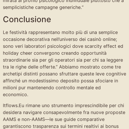
mirata al profilo psicologico individuale piuttosto che a
semplicistiche campagne generiche.“
Conclusione
Le festività rappresentano molto più di una semplice
occasione decorativa nell’universo dei casinò online;
sono veri laboratori psicologici dove scarcity effect ed
holiday cheer convergono creando opportunità
straordinarie sia per gli operatori sia per chi sa leggere
tra le righe delle offerte.” Abbiamo mostrato come tre
archetipi distinti possano sfruttare queste leve cognitive
affinché un modestissimo deposito possa sfociare in
milioni pur mantenendo controllo mentale ed
economico.
Itflows.Eu rimane uno strumento imprescindibile per chi
desidera navigare consapevolmente fra nuove proposte
AAMS e non-AAMS—le sue guide comparative
garantiscono trasparenza sui termini realtivi ai bonus