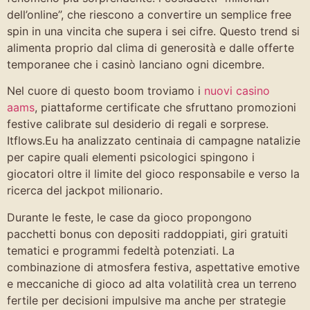
dell’online”, che riescono a convertire un semplice free
spin in una vincita che supera i sei cifre. Questo trend si
alimenta proprio dal clima di generosità e dalle offerte
temporanee che i casinò lanciano ogni dicembre.
Nel cuore di questo boom troviamo i
nuovi casino
aams
, piattaforme certificate che sfruttano promozioni
festive calibrate sul desiderio di regali e sorprese.
Itflows.Eu ha analizzato centinaia di campagne natalizie
per capire quali elementi psicologici spingono i
giocatori oltre il limite del gioco responsabile e verso la
ricerca del jackpot milionario.
Durante le feste, le case da gioco propongono
pacchetti bonus con depositi raddoppiati, giri gratuiti
tematici e programmi fedeltà potenziati. La
combinazione di atmosfera festiva, aspettative emotive
e meccaniche di gioco ad alta volatilità crea un terreno
fertile per decisioni impulsive ma anche per strategie