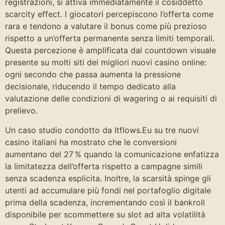
registrazioni, si attiva immediatamente il cosiddetto
scarcity effect. I giocatori percepiscono l’offerta come
rara e tendono a valutare il bonus come più prezioso
rispetto a un’offerta permanente senza limiti temporali.
Questa percezione è amplificata dal countdown visuale
presente su molti siti dei migliori nuovi casino online:
ogni secondo che passa aumenta la pressione
decisionale, riducendo il tempo dedicato alla
valutazione delle condizioni di wagering o ai requisiti di
prelievo.
Un caso studio condotto da Itflows.Eu su tre nuovi
casino italiani ha mostrato che le conversioni
aumentano del 27 % quando la comunicazione enfatizza
la limitatezza dell’offerta rispetto a campagne simili
senza scadenza esplicita. Inoltre, la scarsità spinge gli
utenti ad accumulare più fondi nel portafoglio digitale
prima della scadenza, incrementando così il bankroll
disponibile per scommettere su slot ad alta volatilità