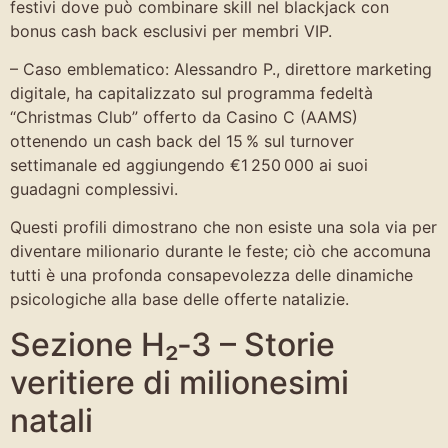
festivi dove può combinare skill nel blackjack con
bonus cash back esclusivi per membri VIP.
– Caso emblematico: Alessandro P., direttore marketing
digitale, ha capitalizzato sul programma fedeltà
“Christmas Club” offerto da Casino C (AAMS)
ottenendo un cash back del 15 % sul turnover
settimanale ed aggiungendo €1 250 000 ai suoi
guadagni complessivi.
Questi profili dimostrano che non esiste una sola via per
diventare milionario durante le feste; ciò che accomuna
tutti è una profonda consapevolezza delle dinamiche
psicologiche alla base delle offerte natalizie.
Sezione H₂‑3 – Storie
veritiere di milionesimi
natali