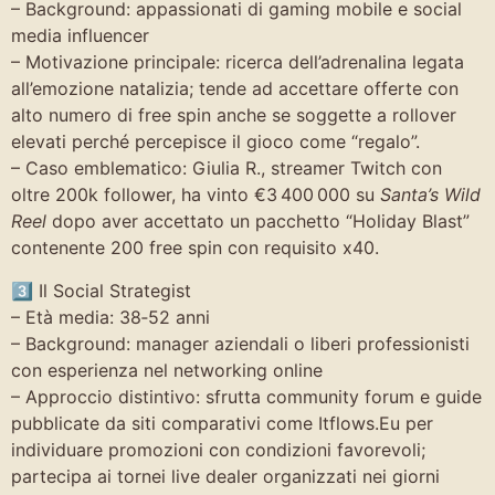
– Background: appassionati di gaming mobile e social
media influencer
– Motivazione principale: ricerca dell’adrenalina legata
all’emozione natalizia; tende ad accettare offerte con
alto numero di free spin anche se soggette a rollover
elevati perché percepisce il gioco come “regalo”.
– Caso emblematico: Giulia R., streamer Twitch con
oltre 200k follower, ha vinto €3 400 000 su
Santa’s Wild
Reel
dopo aver accettato un pacchetto “Holiday Blast”
contenente 200 free spin con requisito x40.
3️⃣ Il Social Strategist
– Età media: 38‑52 anni
– Background: manager aziendali o liberi professionisti
con esperienza nel networking online
– Approccio distintivo: sfrutta community forum e guide
pubblicate da siti comparativi come Itflows.Eu per
individuare promozioni con condizioni favorevoli;
partecipa ai tornei live dealer organizzati nei giorni