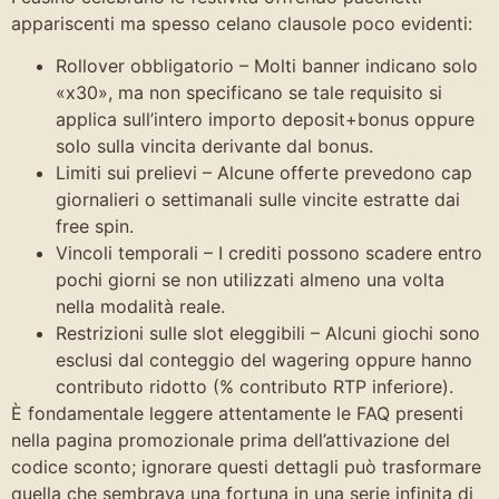
appariscenti ma spesso celano clausole poco evidenti:
Rollover obbligatorio – Molti banner indicano solo
«x30», ma non specificano se tale requisito si
applica sull’intero importo deposit+bonus oppure
solo sulla vincita derivante dal bonus.
Limiti sui prelievi – Alcune offerte prevedono cap
giornalieri o settimanali sulle vincite estratte dai
free spin.
Vincoli temporali – I crediti possono scadere entro
pochi giorni se non utilizzati almeno una volta
nella modalità reale.
Restrizioni sulle slot eleggibili – Alcuni giochi sono
esclusi dal conteggio del wagering oppure hanno
contributo ridotto (% contributo RTP inferiore).
È fondamentale leggere attentamente le FAQ presenti
nella pagina promozionale prima dell’attivazione del
codice sconto; ignorare questi dettagli può trasformare
quella che sembrava una fortuna in una serie infinita di