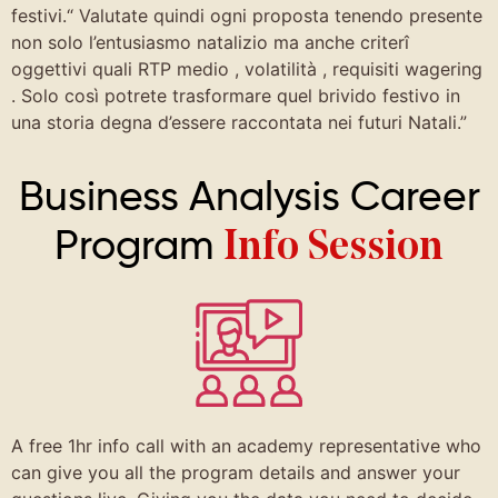
festivi.“ Valutate quindi ogni proposta tenendo presente
non solo l’entusiasmo natalizio ma anche criterî
oggettivi quali RTP medio , volatilità , requisiti wagering
. Solo così potrete trasformare quel brivido festivo in
una storia degna d’essere raccontata nei futuri Natali.”
Business Analysis Career
Program
Info Session
A free 1hr info call with an academy representative who
can give you all the program details and answer your