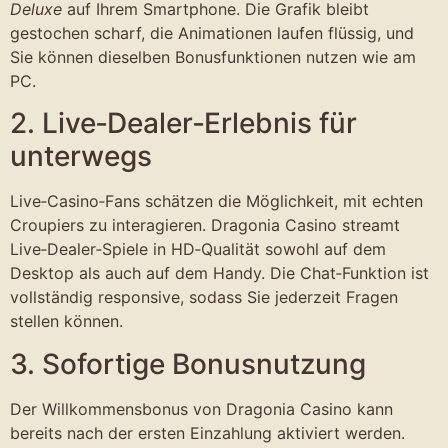
Deluxe
auf Ihrem Smartphone. Die Grafik bleibt
gestochen scharf, die Animationen laufen flüssig, und
Sie können dieselben Bonusfunktionen nutzen wie am
PC.
2. Live‑Dealer‑Erlebnis für
unterwegs
Live‑Casino‑Fans schätzen die Möglichkeit, mit echten
Croupiers zu interagieren. Dragonia Casino streamt
Live‑Dealer‑Spiele in HD‑Qualität sowohl auf dem
Desktop als auch auf dem Handy. Die Chat‑Funktion ist
vollständig responsive, sodass Sie jederzeit Fragen
stellen können.
3. Sofortige Bonusnutzung
Der Willkommensbonus von Dragonia Casino kann
bereits nach der ersten Einzahlung aktiviert werden.