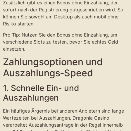
Zusätzlich gibt es einen Bonus ohne Einzahlung, der
sofort nach der Registrierung gutgeschrieben wird. So
können Sie sowohl am Desktop als auch mobil ohne
Risiko starten.
Pro Tip: Nutzen Sie den Bonus ohne Einzahlung, um
verschiedene Slots zu testen, bevor Sie echtes Geld
einsetzen.
Zahlungsoptionen und
Auszahlungs‑Speed
1. Schnelle Ein- und
Auszahlungen
Ein häufiges Ärgernis bei anderen Anbietern sind lange
Wartezeiten bei Auszahlungen. Dragonia Casino
verarbeitet Auszahlungsanträge in der Regel innerhalb