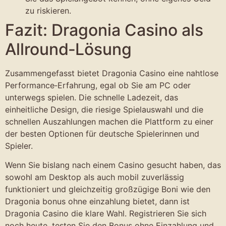
zu riskieren.
Fazit: Dragonia Casino als
Allround‑Lösung
Zusammengefasst bietet Dragonia Casino eine nahtlose
Performance‑Erfahrung, egal ob Sie am PC oder
unterwegs spielen. Die schnelle Ladezeit, das
einheitliche Design, die riesige Spielauswahl und die
schnellen Auszahlungen machen die Plattform zu einer
der besten Optionen für deutsche Spielerinnen und
Spieler.
Wenn Sie bislang nach einem Casino gesucht haben, das
sowohl am Desktop als auch mobil zuverlässig
funktioniert und gleichzeitig großzügige Boni wie den
Dragonia bonus ohne einzahlung bietet, dann ist
Dragonia Casino die klare Wahl. Registrieren Sie sich
noch heute, testen Sie den Bonus ohne Einzahlung und