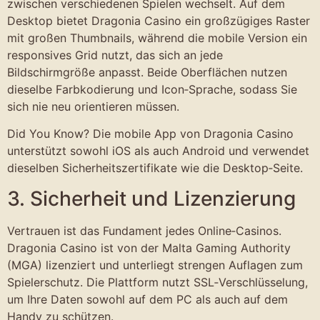
zwischen verschiedenen Spielen wechselt. Auf dem
Desktop bietet Dragonia Casino ein großzügiges Raster
mit großen Thumbnails, während die mobile Version ein
responsives Grid nutzt, das sich an jede
Bildschirmgröße anpasst. Beide Oberflächen nutzen
dieselbe Farbkodierung und Icon‑Sprache, sodass Sie
sich nie neu orientieren müssen.
Did You Know? Die mobile App von Dragonia Casino
unterstützt sowohl iOS als auch Android und verwendet
dieselben Sicherheitszertifikate wie die Desktop‑Seite.
3. Sicherheit und Lizenzierung
Vertrauen ist das Fundament jedes Online‑Casinos.
Dragonia Casino ist von der Malta Gaming Authority
(MGA) lizenziert und unterliegt strengen Auflagen zum
Spielerschutz. Die Plattform nutzt SSL‑Verschlüsselung,
um Ihre Daten sowohl auf dem PC als auch auf dem
Handy zu schützen.