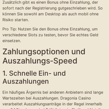
Zusätzlich gibt es einen Bonus ohne Einzahlung, der
sofort nach der Registrierung gutgeschrieben wird. So
können Sie sowohl am Desktop als auch mobil ohne
Risiko starten.
Pro Tip: Nutzen Sie den Bonus ohne Einzahlung, um
verschiedene Slots zu testen, bevor Sie echtes Geld
einsetzen.
Zahlungsoptionen und
Auszahlungs‑Speed
1. Schnelle Ein- und
Auszahlungen
Ein häufiges Ärgernis bei anderen Anbietern sind lange
Wartezeiten bei Auszahlungen. Dragonia Casino
verarbeitet Auszahlungsanträge in der Regel innerhalb