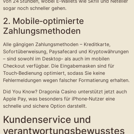
von 24 Stunden, wobei E‑Wallets wie Skrill und Neteller
sogar noch schneller gehen.
2. Mobile‑optimierte
Zahlungsmethoden
Alle gängigen Zahlungsmethoden – Kreditkarte,
Sofortüberweisung, Paysafecard und Kryptowährungen
– sind sowohl im Desktop‑ als auch im mobilen
Checkout verfügbar. Die Eingabemasken sind für
Touch‑Bedienung optimiert, sodass Sie keine
Fehlermeldungen wegen falscher Formatierung erhalten.
Did You Know? Dragonia Casino unterstützt jetzt auch
Apple Pay, was besonders für iPhone‑Nutzer eine
schnelle und sichere Option darstellt.
Kundenservice und
verantwortungsbewusstes