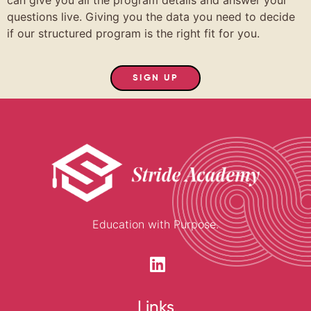
questions live. Giving you the data you need to decide
if our structured program is the right fit for you.
SIGN UP
Education with Purpose.
Links