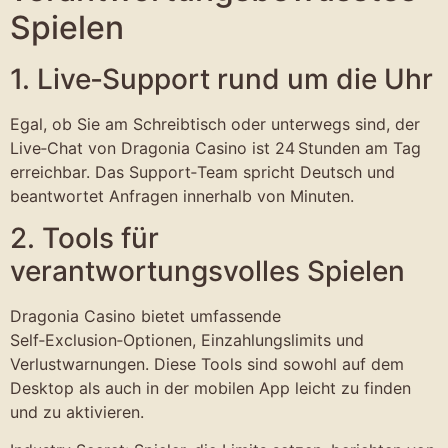
Spielen
1. Live‑Support rund um die Uhr
Egal, ob Sie am Schreibtisch oder unterwegs sind, der
Live‑Chat von Dragonia Casino ist 24 Stunden am Tag
erreichbar. Das Support‑Team spricht Deutsch und
beantwortet Anfragen innerhalb von Minuten.
2. Tools für
verantwortungsvolles Spielen
Dragonia Casino bietet umfassende
Self‑Exclusion‑Optionen, Einzahlungslimits und
Verlustwarnungen. Diese Tools sind sowohl auf dem
Desktop als auch in der mobilen App leicht zu finden
und zu aktivieren.