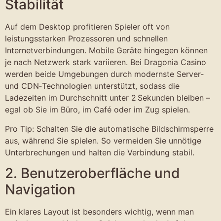
Stabilität
Auf dem Desktop profitieren Spieler oft von
leistungsstarken Prozessoren und schnellen
Internetverbindungen. Mobile Geräte hingegen können
je nach Netzwerk stark variieren. Bei Dragonia Casino
werden beide Umgebungen durch modernste Server‑
und CDN‑Technologien unterstützt, sodass die
Ladezeiten im Durchschnitt unter 2 Sekunden bleiben –
egal ob Sie im Büro, im Café oder im Zug spielen.
Pro Tip: Schalten Sie die automatische Bildschirmsperre
aus, während Sie spielen. So vermeiden Sie unnötige
Unterbrechungen und halten die Verbindung stabil.
2. Benutzeroberfläche und
Navigation
Ein klares Layout ist besonders wichtig, wenn man