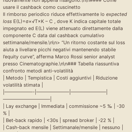
nuovamente non appena risalgono.\n\n#### Come
usare il cashback como cuscinetto
Il rimborso periodico riduce effettivamente lo
expected
loss
E(L)=σ×√T×K – C , dove K indica capitale totale
impegnato ed E(L) viene attenuato direttamente dalla
componente C data dal cashback cumulativo
settimanale/mensile.\n\n> “Un ritorno costante sul loss
aiuta a livellare picchi negativi mantenendo stabile
l’equity curve”, afferma Marco Rossi senior analyst
presso Cinematographie.\n\n### Tabella riassuntiva
confronto metodi anti-volatilità
| Metodo | Tempistica | Costi aggiuntivi | Riduzione
volatilità stimata |
|——————-|———————|———————–|
——————————|
| Lay exchange | Immediata | commissione ~5 ‰ | -30
% |
| Bet-back rapido | <30s | spread broker | -22 % |
| Cash-back mensile | Settimanale/mensile | nessuno |