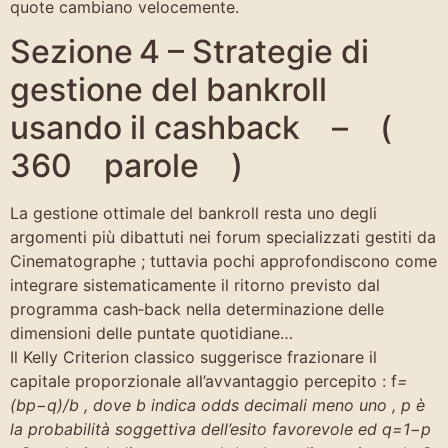
quote cambiano velocemente.
Sezione 4 – Strategie di
gestione del bankroll
usando il cashback – (
360 parole )
La gestione ottimale del bankroll resta uno degli
argomenti più dibattuti nei forum specializzati gestiti da
Cinematographe ; tuttavia pochi approfondiscono come
integrare sistematicamente il ritorno previsto dal
programma cash‑back nella determinazione delle
dimensioni delle puntate quotidiane…
Il Kelly Criterion classico suggerisce frazionare il
capitale proporzionale all’avvantaggio percepito : f
=
(bp−q)/b , dove b indica odds decimali meno uno , p è
la probabilità soggettiva dell’esito favorevole ed q=1−p