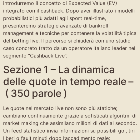
introdurremo il concetto di Expected Value (EV)
integrato con il cashback. Dopo aver illustrato i modelli
probabilistici più adatti agli sport real‑time,
presenteremo strategie avanzate di bankroll
management e tecniche per contenere la volatilità tipica
del betting live. Il percorso si chiuderà con uno studio
caso concreto tratto da un operatore italiano leader nel
segmento “Cashback Live”.
Sezione 1 – La dinamica
delle quote in tempo reale –
( 350 parole )
Le quote nel mercato live non sono più statiche;
cambiano continuamente grazie a sofisticati algoritmi di
market making che assimilano milioni di dati al secondo.
Un feed statistico invia informazioni su possibili gol, tiri
liberi o fault minuti dopo l’accadimento reale;