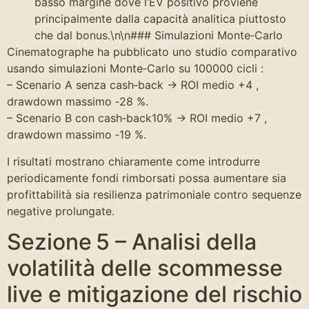
basso margine dove l’E​V positivo proviene
principalmente dalla capacità analitica piuttosto
che dal bonus.\n\n### Simulazioni Monte‑Carlo
Cinematograp­he ha pubblicato uno studio comparativo
usando simulazioni Monte‑Carlo su ‎100000‎ cicli :
– Scenario A senza cash‑back → ROI medio +4 ,
drawdown massimo ‑28 %.
– Scenario B con cash‑back10% → ROI medio +7 ,
drawdown massimo ‑19 %.
I risultati mostrano chiaramente come introdurre
periodicamente fondi rimborsati possa aumentare sia
profittabilità sia resilienza patrimoniale contro sequenze
negative prolungate.
Sezione 5 – Analisi della
volatilità delle scommesse
live e mitigazione del rischio