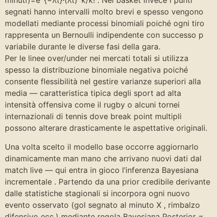
minuti)=e^{−λt}·(λt)^k/k! . Nel basket invece i punti
segnati hanno intervalli molto brevi e spesso vengono
modellati mediante processi binomiali poiché ogni tiro
rappresenta un Bernoulli indipendente con successo p
variabile durante le diverse fasi della gara.​
Per le linee over/under nei mercati totali si utilizza
spesso la distribuzione binomiale negativa poiché
consente flessibilità nel gestire varianze superiori alla
media — caratteristica tipica degli sport ad alta
intensità offensiva come il rugby o alcuni tornei
internazionali di tennis dove break point multipli
possono alterare drasticamente le aspettative originali.​
Una volta scelto il modello base occorre aggiornarlo
dinamicamente man mano che arrivano nuovi dati dal
match live — qui entra in gioco l’inferenza Bayesiana
incrementale . Partendo da una prior credibile derivante
dalle statistiche stagionali si incorpora ogni nuovo
evento osservato (gol segnato al minuto X , rimbalzo
difensivo ecc.) mediante regola Bayesiana Posterior ∝