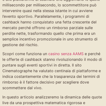
millisecondo per millisecondo, lo scommettitore può
intervenire quasi nella stessa istante in cui avviene
l’evento sportivo. Parallelamente, i programmi di
cashback hanno conquistato una fetta crescente del
mercato perché offrono un rimborso parziale sulle
perdite nette, trasformando quello che prima era un
semplice incentivo promozionale in uno strumento di
gestione del rischio.
Scopri come funziona un
casino senza AAMS
e perché
le offerte di cashback stanno rivoluzionando il modo di
puntare sugli eventi sportivi in diretta. Il sito
Cinematographe ha valutato centinaia di piattaforme e
indica costantemente che la trasparenza dei termini di
rimborso è il fattore decisivo per scegliere dove
scommettere dal vivo.
In questo articolo analizzeremo la dinamica delle quote
live da una prospettiva matematica rigorosa e