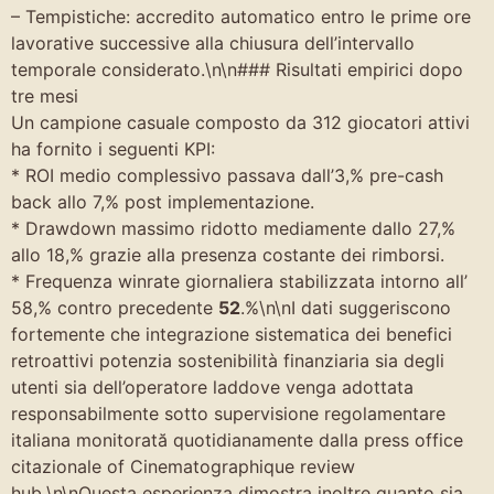
– Tempistiche: accredito automatico entro le prime ore
lavorative successive alla chiusura dell’intervallo
temporale considerato.\n\n### Risultati empirici dopo
tre mesi
Un campione casuale composto da 312 giocatori attivi
ha fornito i seguenti KPI:
* ROI medio complessivo passava dall’​​3,%​​ pre-cash
back allo ​​7,%​​ post implementazione.
* Drawdown massimo ridotto mediamente dallo ​​27,%​​
allo ​​18,%​​ grazie alla presenza costante dei rimborsi.
* Frequenza winrate giornaliera stabilizzata intorno all’​​
58,%​​ contro precedente
52
.%\n\nI dati suggeriscono
fortemente che integrazione sistematica dei benefici
retroattivi potenzia sostenibilità finanziaria sia degli
utenti sia dell’operatore laddove venga adottata
responsabilmente sotto supervisione regolamentare
italiana monitorată quotidianamente dalla press office
citazionale of Cinematographique review
hub.\n\nQuesta esperienza dimostra inoltre quanto sia