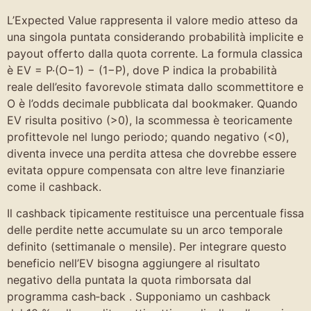
L’Expected Value rappresenta il valore medio atteso da
una singola puntata considerando probabilità implicite e
payout offerto dalla quota corrente. La formula classica
è EV = P·(O−1) − (1−P), dove P indica la probabilità
reale dell’esito favorevole stimata dallo scommettitore e
O è l’odds decimale pubblicata dal bookmaker. Quando
EV risulta positivo (>0), la scommessa è teoricamente
profittevole nel lungo periodo; quando negativo (<0),
diventa invece una perdita attesa che dovrebbe essere
evitata oppure compensata con altre leve finanziarie
come il cashback.​
Il cashback tipicamente restituisce una percentuale fissa
delle perdite nette accumulate su un arco temporale
definito (settimanale o mensile). Per integrare questo
beneficio nell’EV bisogna aggiungere al risultato
negativo della puntata la quota rimborsata dal
programma cash‑back . Supponiamo un cashback