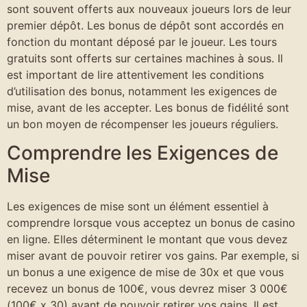
sont souvent offerts aux nouveaux joueurs lors de leur
premier dépôt. Les bonus de dépôt sont accordés en
fonction du montant déposé par le joueur. Les tours
gratuits sont offerts sur certaines machines à sous. Il
est important de lire attentivement les conditions
d’utilisation des bonus, notamment les exigences de
mise, avant de les accepter. Les bonus de fidélité sont
un bon moyen de récompenser les joueurs réguliers.
Comprendre les Exigences de
Mise
Les exigences de mise sont un élément essentiel à
comprendre lorsque vous acceptez un bonus de casino
en ligne. Elles déterminent le montant que vous devez
miser avant de pouvoir retirer vos gains. Par exemple, si
un bonus a une exigence de mise de 30x et que vous
recevez un bonus de 100€, vous devrez miser 3 000€
(100€ x 30) avant de pouvoir retirer vos gains. Il est