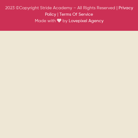
2023 ©Copyright Stride Academy – All Rights Reserved |
Privacy
Policy
|
Terms Of Service
Made with
by
Lovepixel Agency