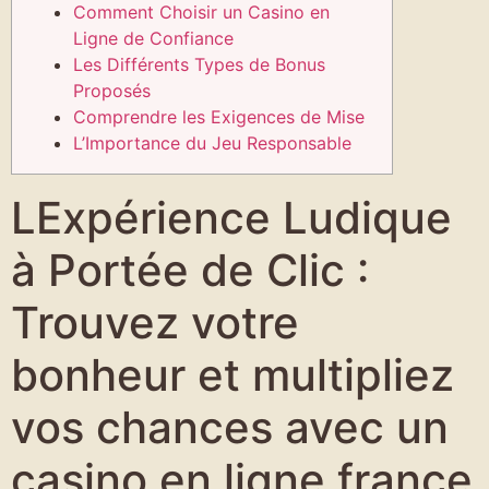
Comment Choisir un Casino en
Ligne de Confiance
Les Différents Types de Bonus
Proposés
Comprendre les Exigences de Mise
L’Importance du Jeu Responsable
LExpérience Ludique
à Portée de Clic :
Trouvez votre
bonheur et multipliez
vos chances avec un
casino en ligne france