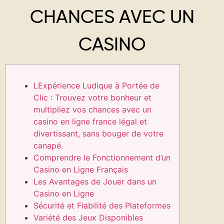
CHANCES AVEC UN
CASINO
LExpérience Ludique à Portée de
Clic : Trouvez votre bonheur et
multipliez vos chances avec un
casino en ligne france légal et
divertissant, sans bouger de votre
canapé.
Comprendre le Fonctionnement d’un
Casino en Ligne Français
Les Avantages de Jouer dans un
Casino en Ligne
Sécurité et Fiabilité des Plateformes
Variété des Jeux Disponibles