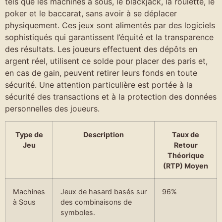
tels que les machines à sous, le blackjack, la roulette, le
poker et le baccarat, sans avoir à se déplacer
physiquement. Ces jeux sont alimentés par des logiciels
sophistiqués qui garantissent l’équité et la transparence
des résultats. Les joueurs effectuent des dépôts en
argent réel, utilisent ce solde pour placer des paris et,
en cas de gain, peuvent retirer leurs fonds en toute
sécurité. Une attention particulière est portée à la
sécurité des transactions et à la protection des données
personnelles des joueurs.
Type de
Description
Taux de
Jeu
Retour
Théorique
(RTP) Moyen
Machines
Jeux de hasard basés sur
96%
à Sous
des combinaisons de
symboles.