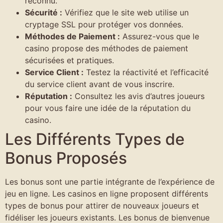
reconnu.
Sécurité :
Vérifiez que le site web utilise un
cryptage SSL pour protéger vos données.
Méthodes de Paiement :
Assurez-vous que le
casino propose des méthodes de paiement
sécurisées et pratiques.
Service Client :
Testez la réactivité et l’efficacité
du service client avant de vous inscrire.
Réputation :
Consultez les avis d’autres joueurs
pour vous faire une idée de la réputation du
casino.
Les Différents Types de
Bonus Proposés
Les bonus sont une partie intégrante de l’expérience de
jeu en ligne. Les casinos en ligne proposent différents
types de bonus pour attirer de nouveaux joueurs et
fidéliser les joueurs existants. Les bonus de bienvenue