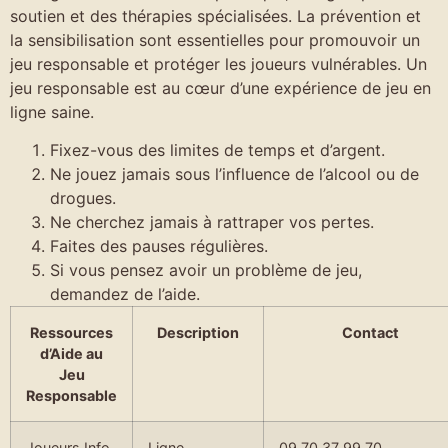
soutien et des thérapies spécialisées. La prévention et
la sensibilisation sont essentielles pour promouvoir un
jeu responsable et protéger les joueurs vulnérables. Un
jeu responsable est au cœur d’une expérience de jeu en
ligne saine.
Fixez-vous des limites de temps et d’argent.
Ne jouez jamais sous l’influence de l’alcool ou de
drogues.
Ne cherchez jamais à rattraper vos pertes.
Faites des pauses régulières.
Si vous pensez avoir un problème de jeu,
demandez de l’aide.
Ressources
Description
Contact
d’Aide au
Jeu
Responsable
Joueurs Info
Ligne
09 70 37 99 70