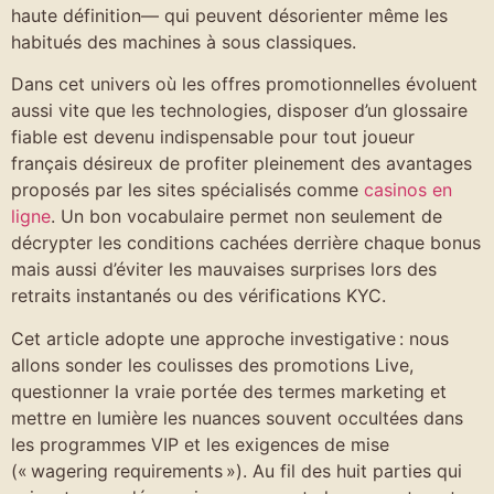
haute définition— qui peuvent désorienter même les
habitués des machines à sous classiques.
Dans cet univers où les offres promotionnelles évoluent
aussi vite que les technologies, disposer d’un glossaire
fiable est devenu indispensable pour tout joueur
français désireux de profiter pleinement des avantages
proposés par les sites spécialisés comme
casinos en
ligne
. Un bon vocabulaire permet non seulement de
décrypter les conditions cachées derrière chaque bonus
mais aussi d’éviter les mauvaises surprises lors des
retraits instantanés ou des vérifications KYC.
Cet article adopte une approche investigative : nous
allons sonder les coulisses des promotions Live,
questionner la vraie portée des termes marketing et
mettre en lumière les nuances souvent occultées dans
les programmes VIP et les exigences de mise
(« wagering requirements »). Au fil des huit parties qui