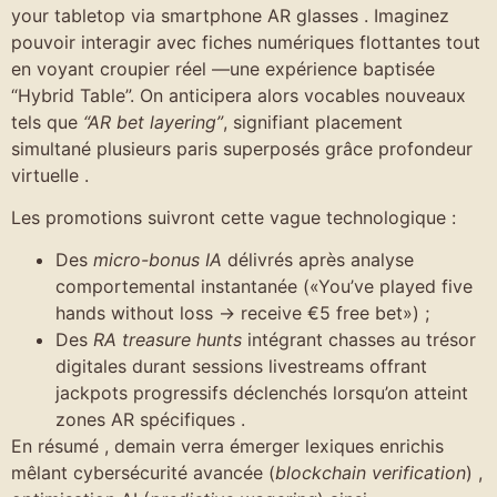
your tabletop via smartphone AR glasses . Imaginez
pouvoir interagir avec fiches numériques flottantes tout
en voyant croupier réel —une expérience baptisée
“Hybrid Table”. On anticipera alors vocables nouveaux
tels que
“AR bet layering”
, signifiant placement
simultané plusieurs paris superposés grâce profondeur
virtuelle .
Les promotions suivront cette vague technologique :
Des
micro-bonus IA
délivrés après analyse
comportemental instantanée («​You’ve played five
hands without loss → receive €5 free bet​») ;
Des
RA treasure hunts
intégrant chasses au trésor
digitales durant sessions livestreams offrant
jackpots progressifs déclenchés lorsqu’on atteint
zones AR spécifiques .
En résumé , demain verra émerger lexiques enrichis
mêlant cybersécurité avancée (
blockchain verification
) ,