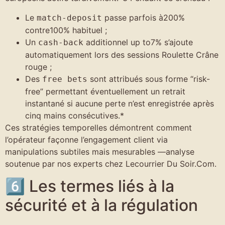
Le
passe parfois à200%
match-deposit
contre100% habituel ;
Un
additionnel up to7% s’ajoute
cash-back
automatiquement lors des sessions Roulette Crâne
rouge ;
Des
sont attribués sous forme “risk-
free bets
free” permettant éventuellement un retrait
instantané si aucune perte n’est enregistrée après
cinq mains consécutives.*
Ces stratégies temporelles démontrent comment
l’opérateur façonne l’engagement client via
manipulations subtiles mais mesurables —analyse
soutenue par nos experts chez Lecourrier Du Soir.Com.
6️⃣ Les termes liés à la
sécurité et à la régulation