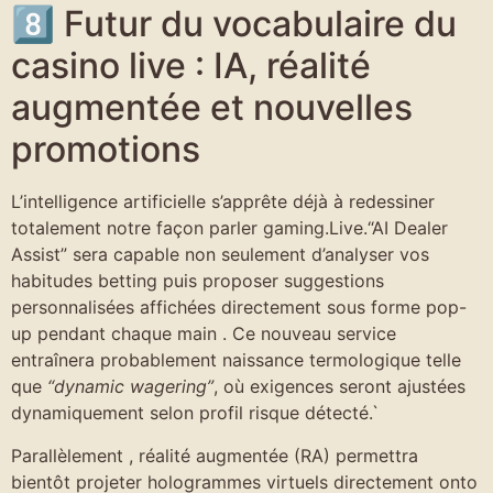
8️⃣ Futur du vocabulaire du
casino live : IA, réalité
augmentée et nouvelles
promotions
L’intelligence artificielle s’apprête déjà à redessiner
totalement notre façon parler gaming.Live.“AI Dealer
Assist” sera capable non seulement d’analyser vos
habitudes betting puis proposer suggestions
personnalisées affichées directement sous forme pop-
up pendant chaque main . Ce nouveau service
entraînera probablement naissance termologique telle
que
“dynamic wagering”
, où exigences seront ajustées
dynamiquement selon profil risque détecté.`
Parallèlement , réalité augmentée (RA) permettra
bientôt projeter hologrammes virtuels directement onto