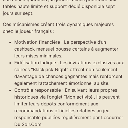
tables haute limite et support dédié disponible sept
jours sur sept.
Ces mécanismes créent trois dynamiques majeures
chez le joueur français :
Motivation financière : La perspective d’un
cashback mensuel pousse certains à augmenter
leurs mises minimales.
Fidélisation ludique : Les invitations exclusives aux
soirées “Blackjack Night” offrent non seulement
davantage de chances gagnantes mais renforcent
également l’attachement émotionnel au site.
Contrôle responsable : En suivant leurs propres
historiques via l’onglet “Mon activité”, ils peuvent
limiter leurs dépôts conformément aux
recommandations officielles relatives au jeu
responsable publiées régulièrement par Lecourrier
Du Soir.Com.