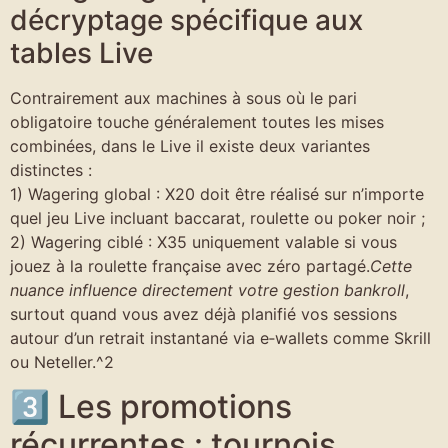
décryptage spécifique aux
tables Live
Contrairement aux machines à sous où le pari
obligatoire touche généralement toutes les mises
combinées, dans le Live il existe deux variantes
distinctes :
1) Wagering global : X20 doit être réalisé sur n’importe
quel jeu Live incluant baccarat, roulette ou poker noir ;
2) Wagering ciblé : X35 uniquement valable si vous
jouez à la roulette française avec zéro partagé.
Cette
nuance influence directement votre gestion bankroll
,
surtout quand vous avez déjà planifié vos sessions
autour d’un retrait instantané via e‑wallets comme Skrill
ou Neteller.^2
3️⃣ Les promotions
récurrentes : tournois,