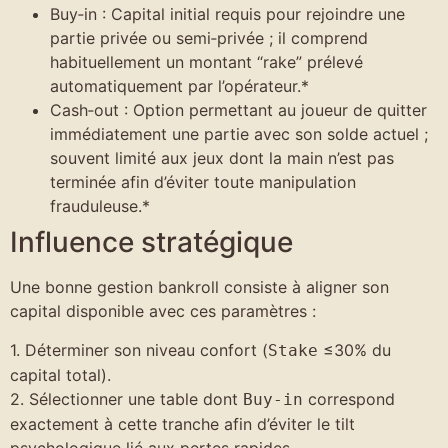
Buy‑in : Capital initial requis pour rejoindre une
partie privée ou semi‑privée ; il comprend
habituellement un montant “rake” prélevé
automatiquement par l’opérateur.*
Cash‑out : Option permettant au joueur de quitter
immédiatement une partie avec son solde actuel ;
souvent limité aux jeux dont la main n’est pas
terminée afin d’éviter toute manipulation
frauduleuse.*
Influence stratégique
Une bonne gestion bankroll consiste à aligner son
capital disponible avec ces paramètres :
1. Déterminer son niveau confort (
≤30% du
Stake
capital total).
2. Sélectionner une table dont
correspond
Buy-in
exactement à cette tranche afin d’éviter le tilt
psychologique lié aux pertes rapides.