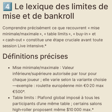
4️⃣ Le lexique des limites de
mise et de bankroll
Comprendre précisément ce que recouvrent « mise
minimale/maximale », « table limits », « buy‑in » et
« cash‑out » constitue une étape cruciale avant toute
session Live intensive.*
Définitions précises
Mise minimale/maximale : Valeur
inférieure/supérieure autorisée par tour pour
chaque joueur ; elle varie selon la variante choisie
—exemple : roulette européenne min €0·20 max
€500*.
Table limits : Plafond global imposé à tous les
participants d’une même table ; certains salons
high‑roller proposent même $10 000 max.*