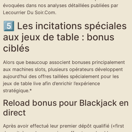
évoquées dans nos analyses détaillées publiées par
Lecourrier Du Soir.Com.
5️⃣ Les incitations spéciales
aux jeux de table : bonus
ciblés
Alors que beaucoup associent bonuses principalement
aux machines slots, plusieurs opérateurs développent
aujourd’hui des offres taillées spécialement pour les
jeux de table live afin d’enrichir l’expérience
stratégique.*
Reload bonus pour Blackjack en
direct
Après avoir effectué leur premier dépôt qualifié («​first