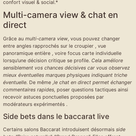
confort visuel & social.*
Multi-camera view & chat en
direct
Grâce au
multi-camera view
, vous pouvez changer
entre angles rapprochés sur le croupier , vue
panoramique entière , voire focus carte individuelle
lorsqu’une décision critique se profile.
Cela améliore
sensiblement vos chances décisives car vous observez
mieux éventuelles marques physiques indiquant triche
éventuelle.
De même
,le chat en direct permet échanger
commentaires rapides,
poser questions tactiques ainsi
recevoir astuces ponctuelles proposées par
modérateurs expérimentés .
Side bets dans le baccarat live
Certains salons Baccarat introduisent désormais
side