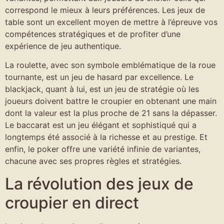
correspond le mieux à leurs préférences. Les jeux de
table sont un excellent moyen de mettre à l’épreuve vos
compétences stratégiques et de profiter d’une
expérience de jeu authentique.
La roulette, avec son symbole emblématique de la roue
tournante, est un jeu de hasard par excellence. Le
blackjack, quant à lui, est un jeu de stratégie où les
joueurs doivent battre le croupier en obtenant une main
dont la valeur est la plus proche de 21 sans la dépasser.
Le baccarat est un jeu élégant et sophistiqué qui a
longtemps été associé à la richesse et au prestige. Et
enfin, le poker offre une variété infinie de variantes,
chacune avec ses propres règles et stratégies.
La révolution des jeux de
croupier en direct