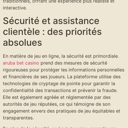
traditionnels, offrant une expérience plus réaliste et
interactive.
Sécurité et assistance
clientèle : des priorités
absolues
En matière de jeu en ligne, la sécurité est primordiale.
aruba bet casino
prend des mesures de sécurité
rigoureuses pour protéger les informations personnelles
et financières de ses joueurs. La plateforme utilise des
technologies de cryptage de pointe pour garantir la
confidentialité des transactions et prévenir la fraude.
Elle est également agréée et réglementée par des
autorités de jeu réputées, ce qui témoigne de son
engagement envers des pratiques de jeu équitables et
transparentes.