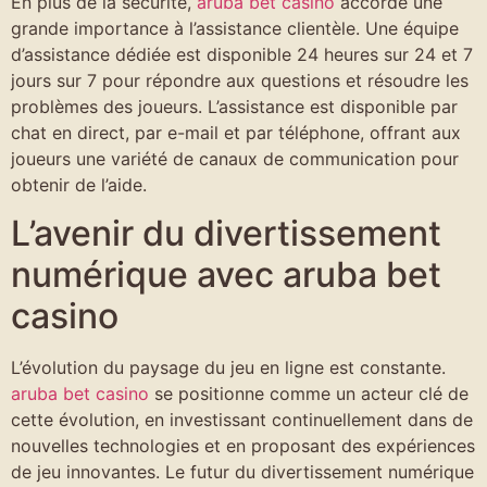
En plus de la sécurité,
aruba bet casino
accorde une
grande importance à l’assistance clientèle. Une équipe
d’assistance dédiée est disponible 24 heures sur 24 et 7
jours sur 7 pour répondre aux questions et résoudre les
problèmes des joueurs. L’assistance est disponible par
chat en direct, par e-mail et par téléphone, offrant aux
joueurs une variété de canaux de communication pour
obtenir de l’aide.
L’avenir du divertissement
numérique avec aruba bet
casino
L’évolution du paysage du jeu en ligne est constante.
aruba bet casino
se positionne comme un acteur clé de
cette évolution, en investissant continuellement dans de
nouvelles technologies et en proposant des expériences
de jeu innovantes. Le futur du divertissement numérique