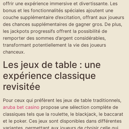
offrir une expérience immersive et divertissante. Les
bonus et les fonctionnalités spéciales ajoutent une
couche supplémentaire d’excitation, offrant aux joueurs
des chances supplémentaires de gagner gros. De plus,
les jackpots progressifs offrent la possibilité de
remporter des sommes d’argent considérables,
transformant potentiellement la vie des joueurs
chanceux.
Les jeux de table : une
expérience classique
revisitée
Pour ceux qui préfèrent les jeux de table traditionnels,
aruba bet casino
propose une sélection complète de
classiques tels que la roulette, le blackjack, le baccarat
et le poker. Ces jeux sont disponibles dans différentes
variantes, permettant aux joueurs de choisir celle qui