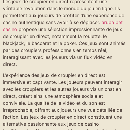
Les jeux de croupier en direct représentent une
véritable révolution dans le monde du jeu en ligne. Ils
permettent aux joueurs de profiter d’une expérience de
casino authentique sans avoir à se déplacer.
aruba bet
casino
propose une sélection impressionnante de jeux
de croupier en direct, notamment la roulette, le
blackjack, le baccarat et le poker. Ces jeux sont animés
par des croupiers professionnels en temps réel,
interagissant avec les joueurs via un flux vidéo en
direct.
L’expérience des jeux de croupier en direct est
immersive et captivante. Les joueurs peuvent interagir
avec les croupiers et les autres joueurs via un chat en
direct, créant ainsi une atmosphère sociale et
conviviale. La qualité de la vidéo et du son est
irréprochable, offrant aux joueurs une vue détaillée de
l’action. Les jeux de croupier en direct constituent une
alternative passionnante aux jeux de casino