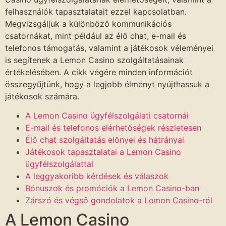
felhasználók tapasztalatait ezzel kapcsolatban.
Megvizsgáljuk a különböző kommunikációs
csatornákat, mint például az élő chat, e-mail és
telefonos támogatás, valamint a játékosok véleményei
is segítenek a Lemon Casino szolgáltatásainak
értékelésében. A cikk végére minden információt
összegyűjtünk, hogy a legjobb élményt nyújthassuk a
játékosok számára.
A Lemon Casino ügyfélszolgálati csatornái
E-mail és telefonos elérhetőségek részletesen
Élő chat szolgáltatás előnyei és hátrányai
Játékosok tapasztalatai a Lemon Casino
ügyfélszolgálattal
A leggyakoribb kérdések és válaszok
Bónuszok és promóciók a Lemon Casino-ban
Zárszó és végső gondolatok a Lemon Casino-ról
A Lemon Casino