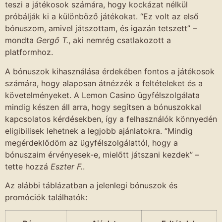
teszi a játékosok számára, hogy kockázat nélkül
próbálják ki a különböző játékokat. “Ez volt az első
bónuszom, amivel játszottam, és igazán tetszett” –
mondta
Gergő T.
, aki nemrég csatlakozott a
platformhoz.
A bónuszok kihasználása érdekében fontos a játékosok
számára, hogy alaposan átnézzék a feltételeket és a
követelményeket. A Lemon Casino ügyfélszolgálata
mindig készen áll arra, hogy segítsen a bónuszokkal
kapcsolatos kérdésekben, így a felhasználók könnyedén
eligibilisek lehetnek a legjobb ajánlatokra. “Mindig
megérdeklődöm az ügyfélszolgálattól, hogy a
bónuszaim érvényesek-e, mielőtt játszani kezdek” –
tette hozzá
Eszter F.
.
Az alábbi táblázatban a jelenlegi bónuszok és
promóciók találhatók: