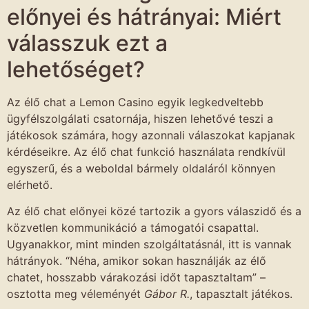
előnyei és hátrányai: Miért
válasszuk ezt a
lehetőséget?
Az élő chat a Lemon Casino egyik legkedveltebb
ügyfélszolgálati csatornája, hiszen lehetővé teszi a
játékosok számára, hogy azonnali válaszokat kapjanak
kérdéseikre. Az élő chat funkció használata rendkívül
egyszerű, és a weboldal bármely oldaláról könnyen
elérhető.
Az élő chat előnyei közé tartozik a gyors válaszidő és a
közvetlen kommunikáció a támogatói csapattal.
Ugyanakkor, mint minden szolgáltatásnál, itt is vannak
hátrányok. “Néha, amikor sokan használják az élő
chatet, hosszabb várakozási időt tapasztaltam” –
osztotta meg véleményét
Gábor R.
, tapasztalt játékos.