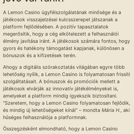
A Lemon Casino ügyfélszolgálatának minősége és a
játékosok visszajelzései kulcsszerepet játszanak a
platform fejlődésében. A pozitív tapasztalatok
megerősítik, hogy a cég elkötelezett a felhasználói
élmény javítása iránt. A játékosok számára fontos, hogy
gyors és hatékony támogatást kapjanak, különösen a
bónuszok és a kifizetések terén.
Ahogy a digitális szórakoztatás világában egyre több
lehetőség nyílik, a Lemon Casino is folyamatosan frissíti
szolgáltatásait. A bónuszok és promóciók mellett a
játékosok elvárják az innovatív játékélményeket is,
amelyeket a platform mindig igyekszik biztosítani.
“Szeretem, hogy a Lemon Casino folyamatosan fejlődik,
és mindig új lehetőségeket kínál” – mondta
Mária H.
, aki
hűséges felhasználója a platformnak.
Összegzésként elmondható, hogy a Lemon Casino