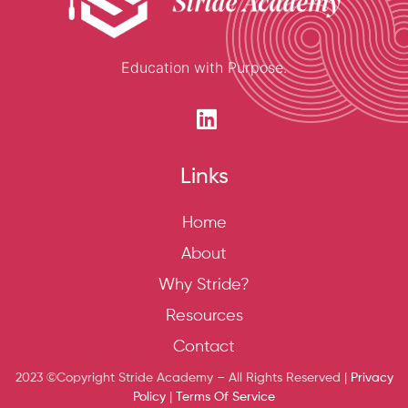
Education with Purpose.
Links
Home
About
Why Stride?
Resources
Contact
2023 ©Copyright Stride Academy – All Rights Reserved |
Privacy
Policy
|
Terms Of Service