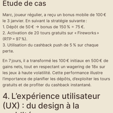
Étude de cas
Marc, joueur régulier, a reçu un bonus mobile de 100 €
le 3 janvier. En suivant la stratégie suivante :
1. Dépôt de 50 € → bonus de 150 % = 75 €.
2. Activation de 20 tours gratuits sur « Fireworks »
(RTP = 97 %).
3. Utilisation du cashback push de 5 % sur chaque
perte.
En 7 jours, il a transformé les 100 € initiaux en 500 € de
gains nets, tout en respectant un wagering de 18x sur
les jeux à haute volatilité. Cette performance illustre
l’importance de planifier les dépôts, d’exploiter les tours
gratuits et de profiter du cashback instantané.
4. L’expérience utilisateur
(UX) : du design à la