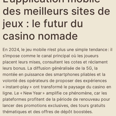
des meilleurs sites de
jeux : le futur du
casino nomade
En 2024, le jeu mobile n’est plus une simple tendance : il
s’impose comme le canal principal où les joueurs
placent leurs mises, consultent les cotes et réclament
leurs bonus. La diffusion généralisée de la 5G, la
montée en puissance des smartphones pliables et la
volonté des opérateurs de proposer des expériences
« instant‑play » ont transformé le paysage du casino en
ligne. Le « New Year » amplifie ce phénomène, car les
plateformes profitent de la période de renouveau pour
lancer des promotions exclusives, des tours gratuits
thématiques et des offres de dépôt boostées.