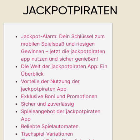
ACKPOTPIRATEN
Jackpot-Alarm: Dein Schlüssel zum
mobilen Spielspaß und riesigen
Gewinnen – jetzt die jackpotpiraten
app nutzen und sicher genießen!
Die Welt der jackpotpiraten App: Ein
Überblick
Vorteile der Nutzung der
jackpotpiraten App
Exklusive Boni und Promotionen
Sicher und zuverlässig
Spieleangebot der jackpotpiraten
App
Beliebte Spielautomaten
Tischspiel-Variationen