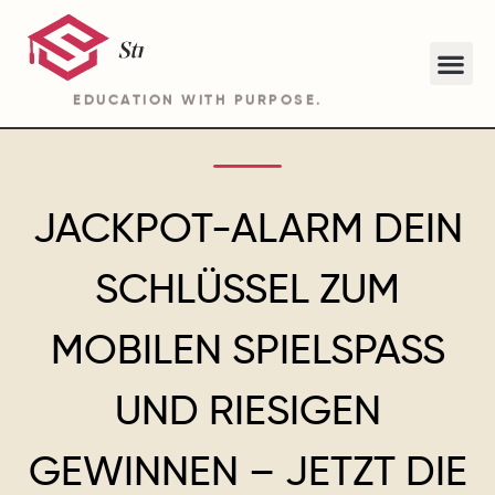
EDUCATION WITH PURPOSE.
ABOUT STRIDE ACADEMY BA PROGRAM
JACKPOT-ALARM DEIN
SCHLÜSSEL ZUM
MOBILEN SPIELSPASS U
ND RIESIGEN G
EWINNEN – JETZT DIE J