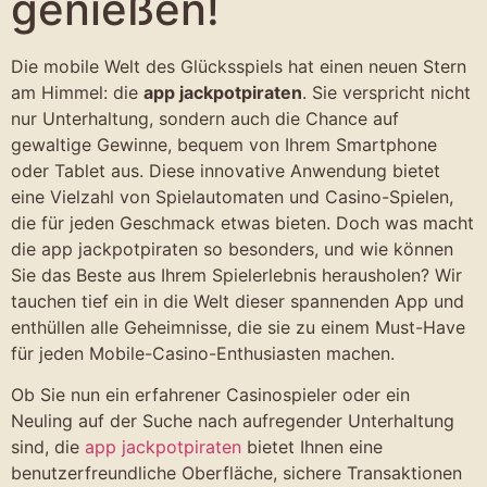
genießen!
Die mobile Welt des Glücksspiels hat einen neuen Stern
am Himmel: die
app jackpotpiraten
. Sie verspricht nicht
nur Unterhaltung, sondern auch die Chance auf
gewaltige Gewinne, bequem von Ihrem Smartphone
oder Tablet aus. Diese innovative Anwendung bietet
eine Vielzahl von Spielautomaten und Casino-Spielen,
die für jeden Geschmack etwas bieten. Doch was macht
die app jackpotpiraten so besonders, und wie können
Sie das Beste aus Ihrem Spielerlebnis herausholen? Wir
tauchen tief ein in die Welt dieser spannenden App und
enthüllen alle Geheimnisse, die sie zu einem Must-Have
für jeden Mobile-Casino-Enthusiasten machen.
Ob Sie nun ein erfahrener Casinospieler oder ein
Neuling auf der Suche nach aufregender Unterhaltung
sind, die
app jackpotpiraten
bietet Ihnen eine
benutzerfreundliche Oberfläche, sichere Transaktionen