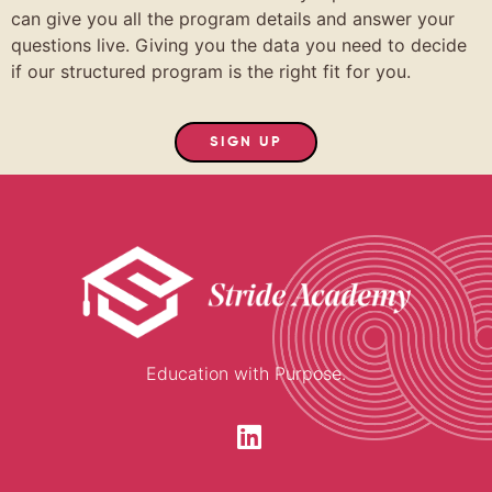
can give you all the program details and answer your
questions live. Giving you the data you need to decide
if our structured program is the right fit for you.
SIGN UP
Education with Purpose.