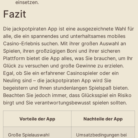
einsetzen.
Fazit
Die jackpotpiraten App ist eine ausgezeichnete Wahl für
alle, die ein spannendes und unterhaltsames mobiles
Casino-Erlebnis suchen. Mit ihrer großen Auswahl an
Spielen, ihren großzügigen Boni und ihrer sicheren
Plattform bietet die App alles, was Sie brauchen, um Ihr
Glück zu versuchen und große Gewinne zu erzielen.
Egal, ob Sie ein erfahrener Casinospieler oder ein
Neuling sind – die jackpotpiraten App wird Sie
begeistern und Ihnen stundenlangen Spielspaß bieten.
Beachten Sie jedoch immer, dass Glücksspiel ein Risiko
birgt und Sie verantwortungsbewusst spielen sollten.
Vorteile der App
Nachteile der App
Große Spielauswahl
Umsatzbedingungen bei