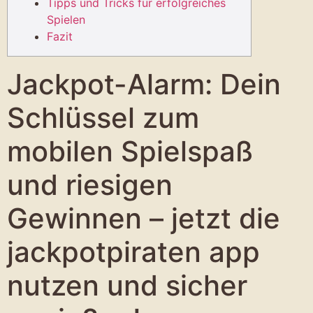
Tipps und Tricks für erfolgreiches
Spielen
Fazit
Jackpot-Alarm: Dein
Schlüssel zum
mobilen Spielspaß
und riesigen
Gewinnen – jetzt die
jackpotpiraten app
nutzen und sicher