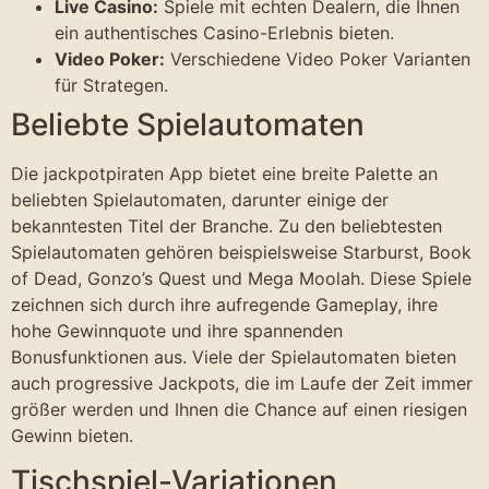
Live Casino:
Spiele mit echten Dealern, die Ihnen
ein authentisches Casino-Erlebnis bieten.
Video Poker:
Verschiedene Video Poker Varianten
für Strategen.
Beliebte Spielautomaten
Die jackpotpiraten App bietet eine breite Palette an
beliebten Spielautomaten, darunter einige der
bekanntesten Titel der Branche. Zu den beliebtesten
Spielautomaten gehören beispielsweise Starburst, Book
of Dead, Gonzo’s Quest und Mega Moolah. Diese Spiele
zeichnen sich durch ihre aufregende Gameplay, ihre
hohe Gewinnquote und ihre spannenden
Bonusfunktionen aus. Viele der Spielautomaten bieten
auch progressive Jackpots, die im Laufe der Zeit immer
größer werden und Ihnen die Chance auf einen riesigen
Gewinn bieten.
Tischspiel-Variationen