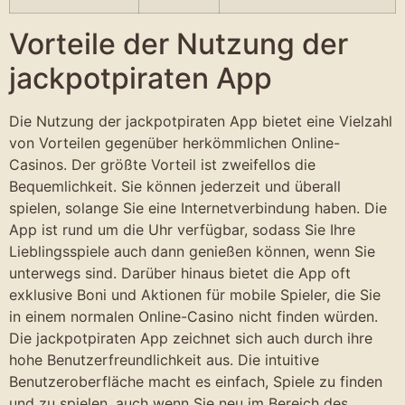
Vorteile der Nutzung der
jackpotpiraten App
Die Nutzung der jackpotpiraten App bietet eine Vielzahl
von Vorteilen gegenüber herkömmlichen Online-
Casinos. Der größte Vorteil ist zweifellos die
Bequemlichkeit. Sie können jederzeit und überall
spielen, solange Sie eine Internetverbindung haben. Die
App ist rund um die Uhr verfügbar, sodass Sie Ihre
Lieblingsspiele auch dann genießen können, wenn Sie
unterwegs sind. Darüber hinaus bietet die App oft
exklusive Boni und Aktionen für mobile Spieler, die Sie
in einem normalen Online-Casino nicht finden würden.
Die jackpotpiraten App zeichnet sich auch durch ihre
hohe Benutzerfreundlichkeit aus. Die intuitive
Benutzeroberfläche macht es einfach, Spiele zu finden
und zu spielen, auch wenn Sie neu im Bereich des