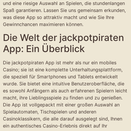
und eine riesige Auswahl an Spielen, die stundenlangen
Spaß garantieren. Lassen Sie uns gemeinsam erkunden,
was diese App so attraktiv macht und wie Sie Ihre
Gewinnchancen maximieren können.
Die Welt der jackpotpiraten
App: Ein Überblick
Die jackpotpiraten App ist mehr als nur ein mobiles
Casino; sie ist eine komplette Unterhaltungsplattform,
die speziell für Smartphones und Tablets entwickelt
wurde. Sie bietet eine intuitive Benutzeroberfläche, die
es sowohl Anfängern als auch erfahrenen Spielern leicht
macht, ihre Lieblingsspiele zu finden und zu genießen.
Die App ist vollgepackt mit einer großen Auswahl an
Spielautomaten, Tischspielen und anderen
Casinoklassikern, die alle darauf ausgelegt sind, Ihnen
ein authentisches Casino-Erlebnis direkt auf Ihr