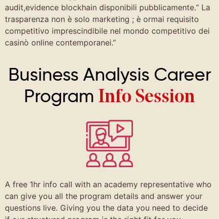
audit,evidence blockhain disponibili pubblicamente.“ La
trasparenza non è solo marketing ; è ormai requisito
competitivo imprescindibile nel mondo competitivo dei
casinò online contemporanei.”
Business Analysis Career
Program
Info Session
A free 1hr info call with an academy representative who
can give you all the program details and answer your
questions live. Giving you the data you need to decide