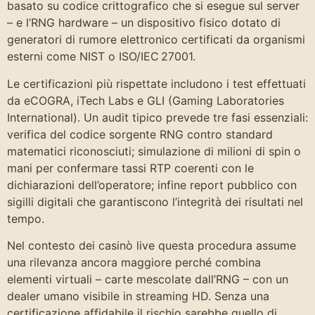
basato su codice crittografico che si esegue sul server
– e l’RNG hardware – un dispositivo fisico dotato di
generatori di rumore elettronico certificati da organismi
esterni come NIST o ISO/IEC 27001.
Le certificazioni più rispettate includono i test effettuati
da eCOGRA, iTech Labs e GLI (Gaming Laboratories
International). Un audit tipico prevede tre fasi essenziali:
verifica del codice sorgente RNG contro standard
matematici riconosciuti; simulazione di milioni di spin o
mani per confermare tassi RTP coerenti con le
dichiarazioni dell’operatore; infine report pubblico con
sigilli digitali che garantiscono l’integrità dei risultati nel
tempo.
Nel contesto dei casinò live questa procedura assume
una rilevanza ancora maggiore perché combina
elementi virtuali – carte mescolate dall’RNG – con un
dealer umano visibile in streaming HD. Senza una
certificazione affidabile il rischio sarebbe quello di