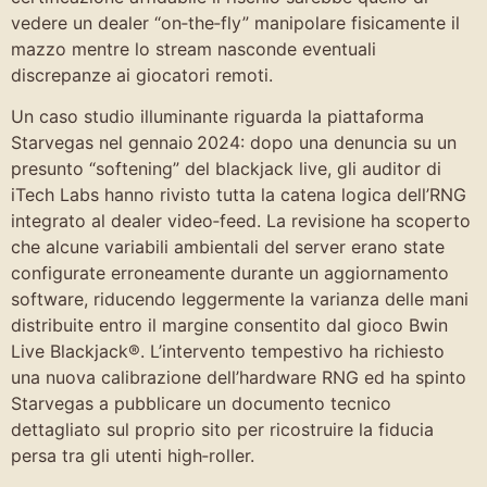
vedere un dealer “on‑the‑fly” manipolare fisicamente il
mazzo mentre lo stream nasconde eventuali
discrepanze ai giocatori remoti.
Un caso studio illuminante riguarda la piattaforma
Starvegas nel gennaio 2024: dopo una denuncia su un
presunto “softening” del blackjack live, gli auditor di
iTech Labs hanno rivisto tutta la catena logica dell’RNG
integrato al dealer video‑feed. La revisione ha scoperto
che alcune variabili ambientali del server erano state
configurate erroneamente durante un aggiornamento
software, riducendo leggermente la varianza delle mani
distribuite entro il margine consentito dal gioco Bwin
Live Blackjack®. L’intervento tempestivo ha richiesto
una nuova calibrazione dell’hardware RNG ed ha spinto
Starvegas a pubblicare un documento tecnico
dettagliato sul proprio sito per ricostruire la fiducia
persa tra gli utenti high‑roller.