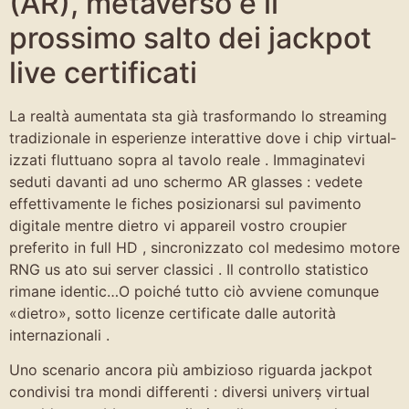
(AR), metaverso e il
prossimo salto dei jackpot
live certificati
La realtà aumentata sta già trasformando lo streaming
tradizionale in esperienze interattive dove i chip virtual­
izzati fluttuano sopra al tavolo reale . Immaginatevi
seduti davanti ad uno schermo AR glasses : vedete
effettivamente le fiches posizionarsi sul pavimento
digitale mentre dietro vi appareil vostro croupier
preferito in full HD , sincronizzato col medesimo motore
RNG us ato sui server classici ​.​ Il controllo statistico
rimane identic…O poiché tutto ciò avviene comunque
«dietro», sotto licenze certificate dalle autorità
internazionali .
Uno scenario ancora più ambizioso riguarda jackpo­t
condivisi tra mondі differenti : diversi univerṣ️ virtual