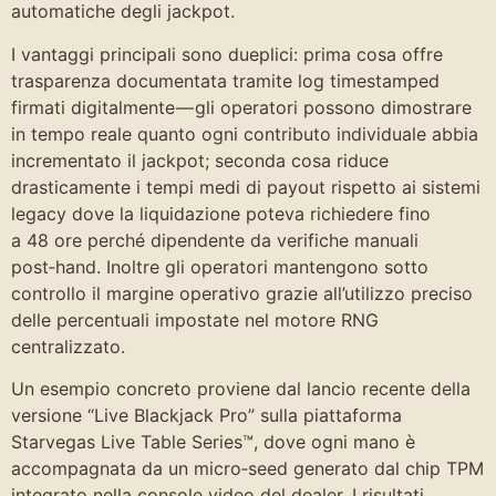
automatiche degli jackpot.​
I vantaggi principali sono dueplici: prima cosa offre
trasparenza documentata tramite log timestamped
firmati digitalmente — gli operatori possono dimostrare
in tempo reale quanto ogni contributo individuale abbia
incrementato il jackpot; seconda cosa riduce
drasticamente i tempi medi di payout rispetto ai sistemi
legacy dove la liquidazione poteva richiedere fino
a 48 ore perché dipendente da verifiche manuali
post‑hand.​ Inoltre gli operatori mantengono sotto
controllo il margine operativo grazie all’utilizzo preciso
delle percentuali impostate nel motore RNG
centralizzato​.
Un esempio concreto proviene dal lancio recente della
versione “Live Blackjack Pro” sulla piattaforma
Starvegas Live Table Series™, dove ogni mano è
accompagnata da un micro‑seed generato dal chip TPM
integrato nella console video del dealer​. I risultati