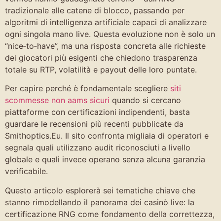
tradizionale alle catene di blocco, passando per
algoritmi di intelligenza artificiale capaci di analizzare
ogni singola mano live. Questa evoluzione non è solo un
“nice‑to‑have”, ma una risposta concreta alle richieste
dei giocatori più esigenti che chiedono trasparenza
totale su RTP, volatilità e payout delle loro puntate.
Per capire perché è fondamentale scegliere
siti
scommesse non aams sicuri
quando si cercano
piattaforme con certificazioni indipendenti, basta
guardare le recensioni più recenti pubblicate da
Smithoptics.Eu. Il sito confronta migliaia di operatori e
segnala quali utilizzano audit riconosciuti a livello
globale e quali invece operano senza alcuna garanzia
verificabile.
Questo articolo esplorerà sei tematiche chiave che
stanno rimodellando il panorama dei casinò live: la
certificazione RNG come fondamento della correttezza,