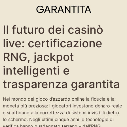
GARANTITA
Il futuro dei casinò
live: certificazione
RNG, jackpot
intelligenti e
trasparenza garantita
Nel mondo del gioco d’azzardo online la fiducia è la
moneta più preziosa: i giocatori investono denaro reale
e si affidano alla correttezza di sistemi invisibili dietro
lo schermo. Negli ultimi cinque anni le tecnologie di
verifica hanno guadagnato terreno – dall’RNG