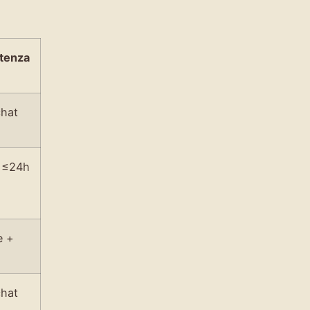
tenza
chat
 ≤24h
e +
chat