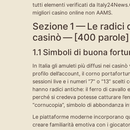
tutti elementi verificati da Italy24News
migliori casino online non AAMS.
Sezione 1 — Le radici 
casinò — [400 parole]
1.1 Simboli di buona fortu
In Italia gli amuleti più diffusi nei casinò
profilo dell’account, il corno portafort
sessioni live e i numeri “7” o “13” scelt
hanno radici antiche: il ferro di cavall
perché si credeva potesse catturare l’ene
“cornucopia”, simbolo di abbondanza inf
Le piattaforme moderne incorporano ques
creare familiarità emotiva con i giocatori