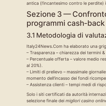
antica (l’incantesimo contro le perdite) 
Sezione 3 — Confronto 
programmi cash‑back 
3.1 Metodologia di valuta
Italy24News.Com ha elaborato una grigli
– Trasparenza – chiarezza dei termini & 
– Percentuale offerta – valore medio rest
al 20%).
– Limiti di prelievo – massimale giornal
momento dell’incasso dei fondi ricomp
– Assistenza clienti – tempi medi di rispo
Solo i siti certificati da autorità interna
selezione finale dei
migliori casino onl