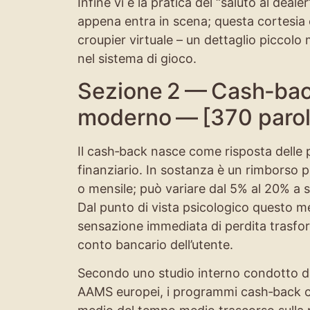
Infine vi è la pratica del “saluto al dealer
appena entra in scena; questa cortesia
croupier virtuale – un dettaglio piccolo 
nel sistema di gioco.
Sezione 2 — Cash‑ba
moderno — [370 parol
Il cash‑back nasce come risposta delle pi
finanziario. In sostanza è un rimborso p
o mensile; può variare dal 5% al 20% a sec
Dal punto di vista psicologico questo 
sensazione immediata di perdita trasform
conto bancario dell’utente.
Secondo uno studio interno condotto da
AAMS europei, i programmi cash‑back c