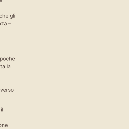
e
che gli
nza –
o poche
ta la
 verso
il
ione