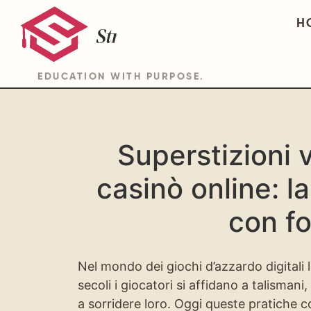
H
EDUCATION WITH PURPOSE.
Superstizioni 
casinò online: l
con fo
Nel mondo dei giochi d’azzardo digital
secoli i giocatori si affidano a talismani
a sorridere loro. Oggi queste pratiche 