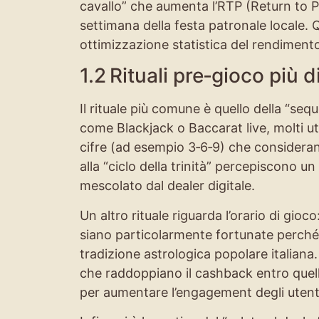
cavallo” che aumenta l’RTP (Return to Pl
settimana della festa patronale locale. 
ottimizzazione statistica del rendimen
1.2 Rituali pre‑gioco più di
Il rituale più comune è quello della “se
come Blackjack o Baccarat live, molti ute
cifre (ad esempio 3‑6‑9) che consideran
alla “ciclo della trinità” percepiscono u
mescolato dal dealer digitale.
Un altro rituale riguarda l’orario di gio
siano particolarmente fortunate perché
tradizione astrologica popolare italiana
che raddoppiano il cashback entro quell
per aumentare l’engagement degli utenti 