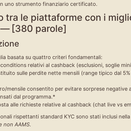
in uno strumento finanziario certificato.
tra le piattaforme con i migli
— [380 parole]
zione
a basata su quattro criteri fondamentali:
conditions relativi al cashback (esclusioni, soglie min
ituito sulle perdite nette mensili (range tipico dal 5%
iero/mensile consentito per evitare sorprese negative a
ensati dal programma.*
sta alle richieste relative al cashback (chat live vs em
zionali rispettanti standard KYC sono stati inclusi nella
ine non AAMS
.