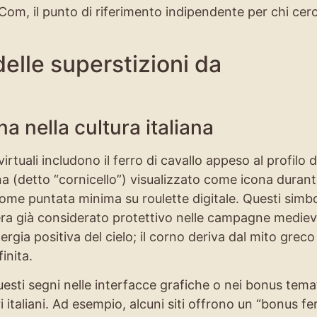
.Com, il punto di riferimento indipendente per chi cerc
delle superstizioni da
na nella cultura italiana
 virtuali includono il ferro di cavallo appeso al profilo d
una (detto “cornicello”) visualizzato come icona durant
i come puntata minima su roulette digitale. Questi simbo
o era già considerato protettivo nelle campagne mediev
rgia positiva del cielo; il corno deriva dal mito greco
inita.
ti segni nelle interfacce grafiche o nei bonus temat
 italiani. Ad esempio, alcuni siti offrono un “bonus fer