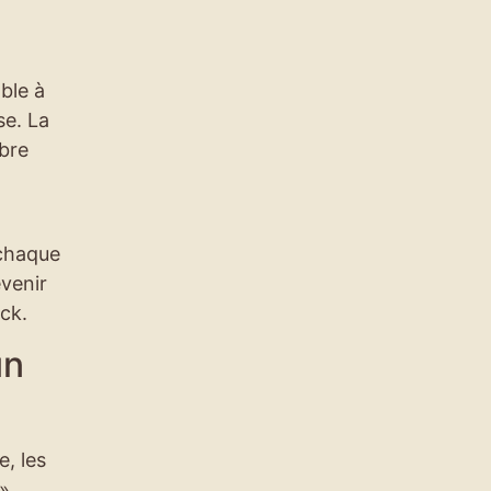
ble à
se. La
mbre
 chaque
venir
ack.
un
e, les
 »