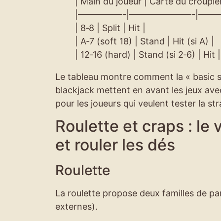
| Main du joueur | Carte du croupier
|—————-|———————-|——
| 8‑8 | Split | Hit |
| A‑7 (soft 18) | Stand | Hit (si A) |
| 12‑16 (hard) | Stand (si 2‑6) | Hit |
Le tableau montre comment la « basic st
blackjack mettent en avant les jeux avec
pour les joueurs qui veulent tester la st
Roulette et craps : le 
et rouler les dés
Roulette
La roulette propose deux familles de pari
externes).