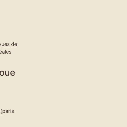
evues de
éales
roue
 (paris