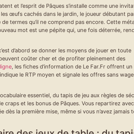
tent et l’esprit de Pâques s’installe comme une invita
es œufs cachés dans le jardin, le joueur débutant pa
che de termes qu’il ne comprend pas encore. Cette mé
uveau mot est une pépite qui, une fois déterrée, rend
, c’est d’abord se donner les moyens de jouer en toute
 peuvent coûter cher et de profiter pleinement des
ligne
, les fiches d’information de Le Far.Fr offrent un
, indique le RTP moyen et signale les offres sans wage
ocabulaire essentiel, du tapis de jeu aux règles de séc
, le craps et les bonus de Pâques. Vous repartirez ave
ée dès la première mise, même si vous n’avez jamais 
re des jeux de table : du tapi