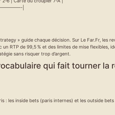
 2‑6 | Carte du croupier 7‑A |
—————-|
rategy » guide chaque décision. Sur Le Far.Fr, les r
 un RTP de 99,5 % et des limites de mise flexibles, id
ratégie sans risquer trop d’argent.
vocabulaire qui fait tourner la 
s : les inside bets (paris internes) et les outside bets