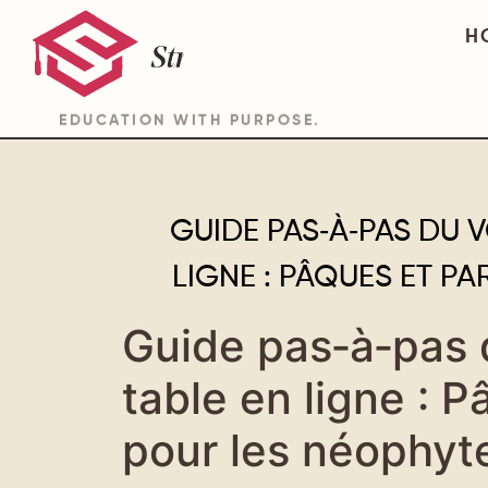
H
EDUCATION WITH PURPOSE.
GUIDE PAS‑À‑PAS DU 
LIGNE : PÂQUES ET P
Guide pas‑à‑pas 
table en ligne : P
pour les néophyt