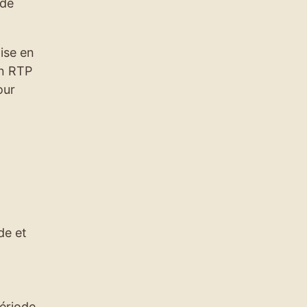
 de
ise en
un RTP
our
de et
période