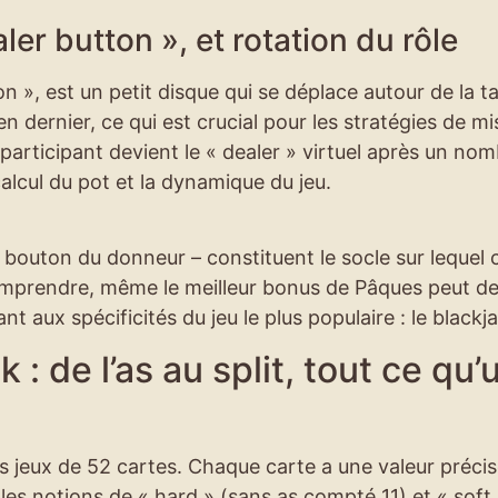
er button », et rotation du rôle
 », est un petit disque qui se déplace autour de la ta
en dernier, ce qui est crucial pour les stratégies de mi
 participant devient le « dealer » virtuel après un no
calcul du pot et la dynamique du jeu.
t le bouton du donneur – constituent le socle sur lequel
comprendre, même le meilleur bonus de Pâques peut de
 aux spécificités du jeu le plus populaire : le blackj
 : de l’as au split, tout ce qu’
s jeux de 52 cartes. Chaque carte a une valeur précis
les notions de « hard » (sans as compté 11) et « soft