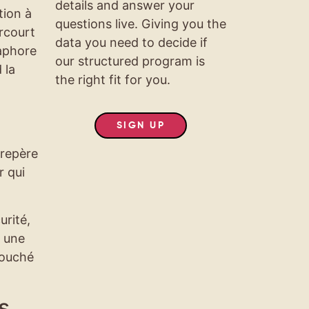
details and answer your
tion à
questions live. Giving you the
rcourt
data you need to decide if
taphore
our structured program is
 la
the right fit for you.
SIGN UP
 repère
r qui
urité,
c une
touché
s