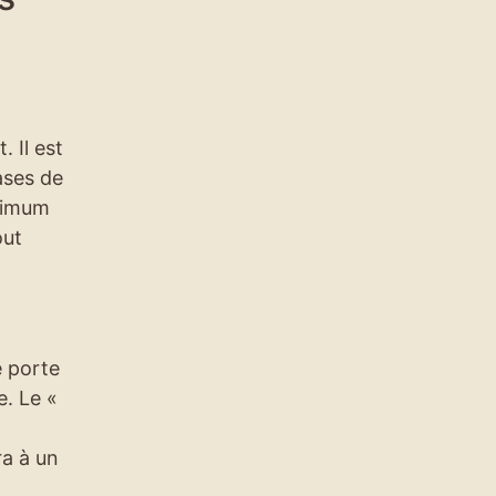
. Il est
ases de
aximum
out
e porte
e. Le «
ra à un