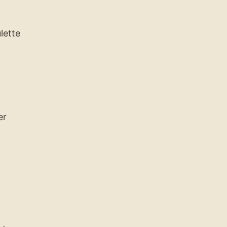
lette
er