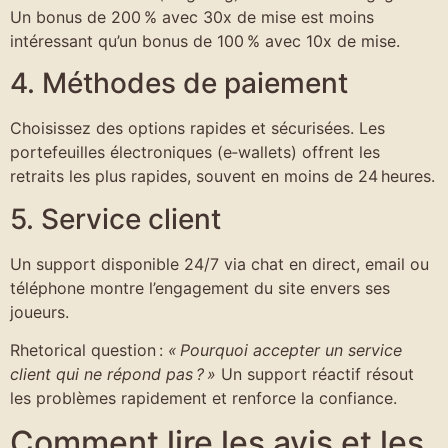
Un bonus de 200 % avec 30x de mise est moins
intéressant qu’un bonus de 100 % avec 10x de mise.
4. Méthodes de paiement
Choisissez des options rapides et sécurisées. Les
portefeuilles électroniques (e‑wallets) offrent les
retraits les plus rapides, souvent en moins de 24 heures.
5. Service client
Un support disponible 24/7 via chat en direct, email ou
téléphone montre l’engagement du site envers ses
joueurs.
Rhetorical question :
« Pourquoi accepter un service
client qui ne répond pas ? »
Un support réactif résout
les problèmes rapidement et renforce la confiance.
Comment lire les avis et les