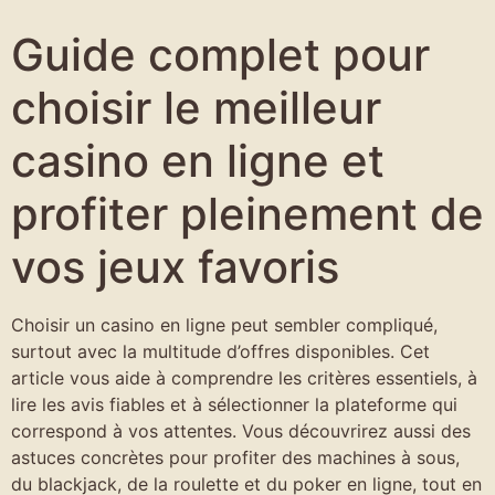
Guide complet pour
choisir le meilleur
casino en ligne et
profiter pleinement de
vos jeux favoris
Choisir un casino en ligne peut sembler compliqué,
surtout avec la multitude d’offres disponibles. Cet
article vous aide à comprendre les critères essentiels, à
lire les avis fiables et à sélectionner la plateforme qui
correspond à vos attentes. Vous découvrirez aussi des
astuces concrètes pour profiter des machines à sous,
du blackjack, de la roulette et du poker en ligne, tout en