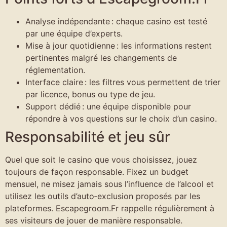
Analyse indépendante : chaque casino est testé
par une équipe d’experts.
Mise à jour quotidienne : les informations restent
pertinentes malgré les changements de
réglementation.
Interface claire : les filtres vous permettent de trier
par licence, bonus ou type de jeu.
Support dédié : une équipe disponible pour
répondre à vos questions sur le choix d’un casino.
Responsabilité et jeu sûr
Quel que soit le casino que vous choisissez, jouez
toujours de façon responsable. Fixez un budget
mensuel, ne misez jamais sous l’influence de l’alcool et
utilisez les outils d’auto‑exclusion proposés par les
plateformes. Escapegroom.Fr rappelle régulièrement à
ses visiteurs de jouer de manière responsable.