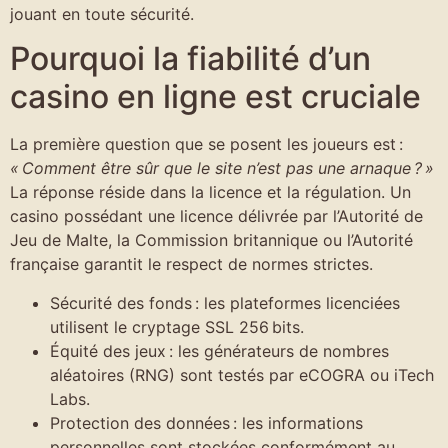
jouant en toute sécurité.
Pourquoi la fiabilité d’un
casino en ligne est cruciale
La première question que se posent les joueurs est :
« Comment être sûr que le site n’est pas une arnaque ? »
La réponse réside dans la licence et la régulation. Un
casino possédant une licence délivrée par l’Autorité de
Jeu de Malte, la Commission britannique ou l’Autorité
française garantit le respect de normes strictes.
Sécurité des fonds : les plateformes licenciées
utilisent le cryptage SSL 256 bits.
Équité des jeux : les générateurs de nombres
aléatoires (RNG) sont testés par eCOGRA ou iTech
Labs.
Protection des données : les informations
personnelles sont stockées conformément au