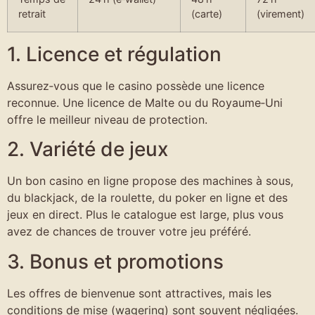
retrait
(carte)
(virement)
1. Licence et régulation
Assurez‑vous que le casino possède une licence
reconnue. Une licence de Malte ou du Royaume‑Uni
offre le meilleur niveau de protection.
2. Variété de jeux
Un bon casino en ligne propose des machines à sous,
du blackjack, de la roulette, du poker en ligne et des
jeux en direct. Plus le catalogue est large, plus vous
avez de chances de trouver votre jeu préféré.
3. Bonus et promotions
Les offres de bienvenue sont attractives, mais les
conditions de mise (wagering) sont souvent négligées.