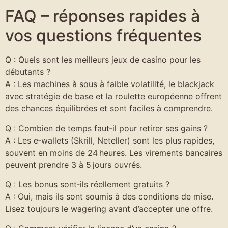
FAQ – réponses rapides à
vos questions fréquentes
Q : Quels sont les meilleurs jeux de casino pour les
débutants ?
A : Les machines à sous à faible volatilité, le blackjack
avec stratégie de base et la roulette européenne offrent
des chances équilibrées et sont faciles à comprendre.
Q : Combien de temps faut‑il pour retirer ses gains ?
A : Les e‑wallets (Skrill, Neteller) sont les plus rapides,
souvent en moins de 24 heures. Les virements bancaires
peuvent prendre 3 à 5 jours ouvrés.
Q : Les bonus sont‑ils réellement gratuits ?
A : Oui, mais ils sont soumis à des conditions de mise.
Lisez toujours le wagering avant d’accepter une offre.