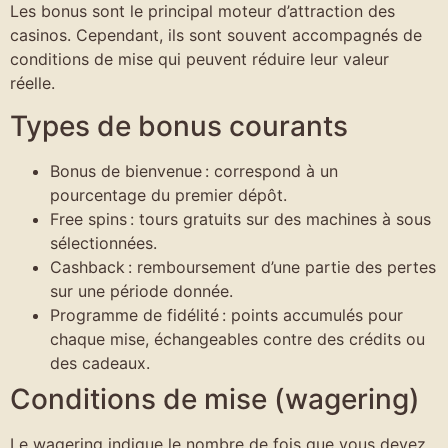
Les bonus sont le principal moteur d’attraction des
casinos. Cependant, ils sont souvent accompagnés de
conditions de mise qui peuvent réduire leur valeur
réelle.
Types de bonus courants
Bonus de bienvenue : correspond à un
pourcentage du premier dépôt.
Free spins : tours gratuits sur des machines à sous
sélectionnées.
Cashback : remboursement d’une partie des pertes
sur une période donnée.
Programme de fidélité : points accumulés pour
chaque mise, échangeables contre des crédits ou
des cadeaux.
Conditions de mise (wagering)
Le wagering indique le nombre de fois que vous devez