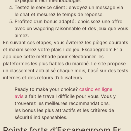
expliquent leur méthodologie.
Testez le service client : envoyez un message via
le chat et mesurez le temps de réponse.
Profitez d’un bonus adapté : choisissez une offre
avec un wagering raisonnable et des jeux que vous
aimez.
En suivant ces étapes, vous éviterez les pièges courants
et maximiserez votre plaisir de jeu. Escapegroom.Fr a
appliqué cette méthode pour sélectionner les
plateformes les plus fiables du marché. Le site propose
un classement actualisé chaque mois, basé sur des tests
internes et des retours d’utilisateurs.
Ready to make your choice?
casino en ligne
avis
a fait le travail difficile pour vous. Vous y
trouverez les meilleures recommandations,
les bonus les plus attractifs et les critères de
sécurité indispensables.
Points forts d’Escapegroom.Fr