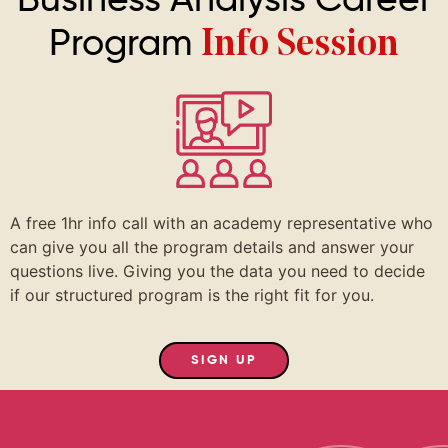
Business Analysis Career
Program
Info Session
A free 1hr info call with an academy representative who
can give you all the program details and answer your
questions live. Giving you the data you need to decide
if our structured program is the right fit for you.
SIGN UP