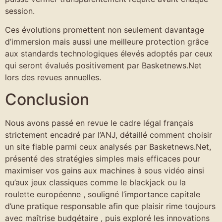
session.
Ces évolutions promettent non seulement davantage
d’immersion mais aussi une meilleure protection grâce
aux standards technologiques élevés adoptés par ceux
qui seront évalués positivement par Basketnews.Net
lors des revues annuelles.
Conclusion
Nous avons passé en revue le cadre légal français
strictement encadré par l’ANJ, détaillé comment choisir
un site fiable parmi ceux analysés par Basketnews.Net,
présenté des stratégies simples mais efficaces pour
maximiser vos gains aux machines à sous vidéo ainsi
qu’aux jeux classiques comme le blackjack ou la
roulette européenne , souligné l’importance capitale
d’une pratique responsable afin que plaisir rime toujours
avec maîtrise budgétaire , puis exploré les innovations