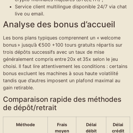
Service client multilingue disponible 24/7 via chat
live ou email.
Analyse des bonus d’accueil
Les bons plans typiques comprennent un « welcome
bonus » jusqu’à €500 +100 tours gratuits répartis sur
trois dépôts successifs avec un taux de mise
généralement compris entre 20x et 35x selon le jeu
choisi. Il faut lire attentivement les conditions : certains
bonus excluent les machines à sous haute volatilité
tandis que d’autres imposent un plafond maximal au
gain retirable.
Comparaison rapide des méthodes
de dépôt/retrait
Méthode
Frais
Délai
Délai
moyen
débit
crédit