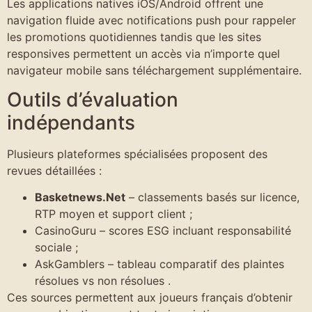
Les applications natives iOS/Android offrent une
navigation fluide avec notifications push pour rappeler
les promotions quotidiennes tandis que les sites
responsives permettent un accès via n’importe quel
navigateur mobile sans téléchargement supplémentaire.
Outils d’évaluation
indépendants
Plusieurs plateformes spécialisées proposent des
revues détaillées :
Basketnews.Net
– classements basés sur licence,
RTP moyen et support client ;
CasinoGuru – scores ESG incluant responsabilité
sociale ;
AskGamblers – tableau comparatif des plaintes
résolues vs non résolues .
Ces sources permettent aux joueurs français d’obtenir