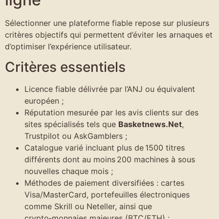
Sélectionner une plateforme fiable repose sur plusieurs
critères objectifs qui permettent d’éviter les arnaques et
d’optimiser l’expérience utilisateur.
Critères essentiels
Licence fiable délivrée par l’ANJ ou équivalent
européen ;
Réputation mesurée par les avis clients sur des
sites spécialisés tels que
Basketnews.Net
,
Trustpilot ou AskGamblers ;
Catalogue varié incluant plus de 1500 titres
différents dont au moins 200 machines à sous
nouvelles chaque mois ;
Méthodes de paiement diversifiées : cartes
Visa/MasterCard, portefeuilles électroniques
comme Skrill ou Neteller, ainsi que
crypto‑monnaies majeures (BTC/ETH) ;