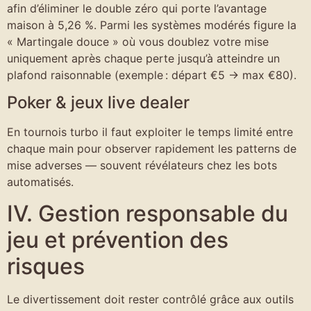
afin d’éliminer le double zéro qui porte l’avantage
maison à 5,26 %. Parmi les systèmes modérés figure la
« Martingale douce » où vous doublez votre mise
uniquement après chaque perte jusqu’à atteindre un
plafond raisonnable (exemple : départ €5 → max €80).
Poker & jeux live dealer
En tournois turbo il faut exploiter le temps limité entre
chaque main pour observer rapidement les patterns de
mise adverses — souvent révélateurs chez les bots
automatisés.
IV. Gestion responsable du
jeu et prévention des
risques
Le divertissement doit rester contrôlé grâce aux outils