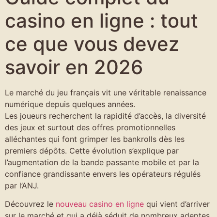
casino en ligne : tout
ce que vous devez
savoir en 2026
Le marché du jeu français vit une véritable renaissance
numérique depuis quelques années.
Les joueurs recherchent la rapidité d’accès, la diversité
des jeux et surtout des offres promotionnelles
alléchantes qui font grimper les bankrolls dès les
premiers dépôts. Cette évolution s’explique par
l’augmentation de la bande passante mobile et par la
confiance grandissante envers les opérateurs régulés
par l’ANJ.
Découvrez le
nouveau casino en ligne
qui vient d’arriver
sur le marché et qui a déjà séduit de nombreux adeptes