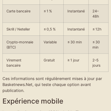
Carte bancaire
≤ 1 %
Instantané
24–
48h
Skrill / Neteller
≤ 0,5 %
Instantané
≤ 12h
Crypto‑monnaie
Variable
≤ 30 min
≤ 30
(BTC)
min
Virement
Gratuit
≥ 1 jour
2–5
bancaire
jours
Ces informations sont régulièrement mises à jour par
Basketnews.Net, qui teste chaque option avant
publication.
Expérience mobile