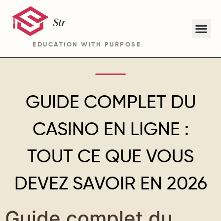
EDUCATION WITH PURPOSE.
ABOUT STRIDE ACADEMY BA PROGRAM
GUIDE COMPLET DU
CASINO EN LIGNE :
TOUT CE QUE VOUS
DEVEZ SAVOIR EN 2026
Guide complet du