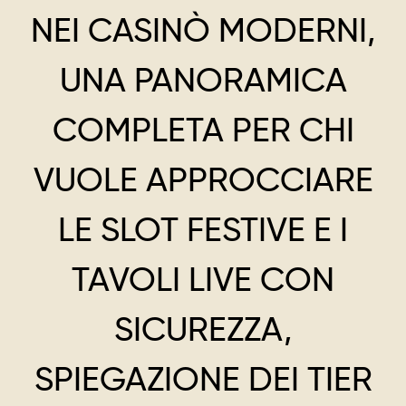
NEI CASINÒ MODERNI,
UNA PANORAMICA
COMPLETA PER CHI
VUOLE APPROCCIARE
LE SLOT FESTIVE E I
TAVOLI LIVE CON
SICUREZZA,
SPIEGAZIONE DEI TIER