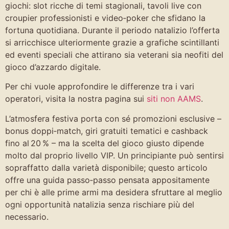
giochi: slot ricche di temi stagionali, tavoli live con
croupier professionisti e video‑poker che sfidano la
fortuna quotidiana. Durante il periodo natalizio l’offerta
si arricchisce ulteriormente grazie a grafiche scintillanti
ed eventi speciali che attirano sia veterani sia neofiti del
gioco d’azzardo digitale.
Per chi vuole approfondire le differenze tra i vari
operatori, visita la nostra pagina sui
siti non AAMS
.
L’atmosfera festiva porta con sé promozioni esclusive –
bonus doppi‑match, giri gratuiti tematici e cashback
fino al 20 % – ma la scelta del gioco giusto dipende
molto dal proprio livello VIP. Un principiante può sentirsi
sopraffatto dalla varietà disponibile; questo articolo
offre una guida passo‑passo pensata appositamente
per chi è alle prime armi ma desidera sfruttare al meglio
ogni opportunità natalizia senza rischiare più del
necessario.