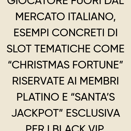
GIOCATORE FUORI DAL
MERCATO ITALIANO,
ESEMPI CONCRETI DI
SLOT TEMATICHE COME
“CHRISTMAS FORTUNE”
RISERVATE AI MEMBRI
PLATINO E “SANTA’S
JACKPOT” ESCLUSIVA
PER I BLACK VIP,