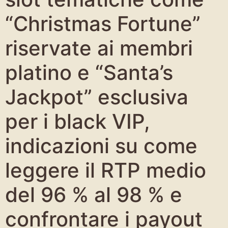
“Christmas Fortune”
riservate ai membri
platino e “Santa’s
Jackpot” esclusiva
per i black VIP,
indicazioni su come
leggere il RTP medio
del 96 % al 98 % e
confrontare i payout