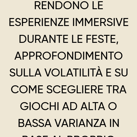
RENDONO LE
ESPERIENZE IMMERSIVE
DURANTE LE FESTE,
APPROFONDIMENTO
SULLA VOLATILITÀ E SU
COME SCEGLIERE TRA
GIOCHI AD ALTA O
BASSA VARIANZA IN