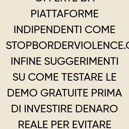
PIATTAFORME
INDIPENDENTI COME
STOPBORDERVIOLENCE.
INFINE SUGGERIMENTI
SU COME TESTARE LE
DEMO GRATUITE PRIMA
DI INVESTIRE DENARO
REALE PER EVITARE