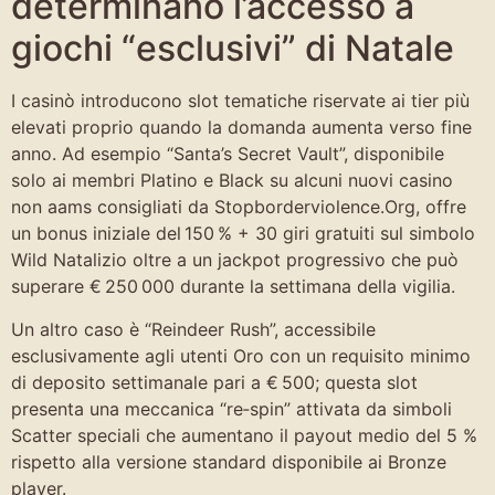
determinano l’accesso a
giochi “esclusivi” di Natale
I casinò introducono slot tematiche riservate ai tier più
elevati proprio quando la domanda aumenta verso fine
anno. Ad esempio “Santa’s Secret Vault”, disponibile
solo ai membri Platino e Black su alcuni nuovi casino
non aams consigliati da Stopborderviolence.Org, offre
un bonus iniziale del 150 % + 30 giri gratuiti sul simbolo
Wild Natalizio oltre a un jackpot progressivo che può
superare € 250 000 durante la settimana della vigilia.
Un altro caso è “Reindeer Rush”, accessibile
esclusivamente agli utenti Oro con un requisito minimo
di deposito settimanale pari a € 500; questa slot
presenta una meccanica “re‑spin” attivata da simboli
Scatter speciali che aumentano il payout medio del 5 %
rispetto alla versione standard disponibile ai Bronze
player.