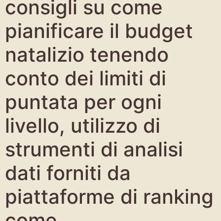
consigli su come
pianificare il budget
natalizio tenendo
conto dei limiti di
puntata per ogni
livello, utilizzo di
strumenti di analisi
dati forniti da
piattaforme di ranking
come