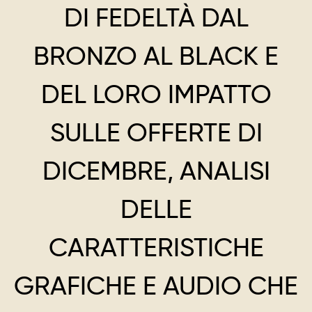
DI FEDELTÀ DAL
BRONZO AL BLACK E
DEL LORO IMPATTO
SULLE OFFERTE DI
DICEMBRE, ANALISI
DELLE
CARATTERISTICHE
GRAFICHE E AUDIO CHE