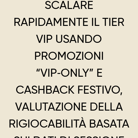
SCALARE
RAPIDAMENTE IL TIER
VIP USANDO
PROMOZIONI
“VIP‑ONLY” E
CASHBACK FESTIVO,
VALUTAZIONE DELLA
RIGIOCABILITÀ BASATA