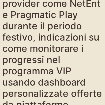
provider come NetEnt
e Pragmatic Play
durante il periodo
festivo, indicazioni su
come monitorare i
progressi nel
programma VIP
usando dashboard
personalizzate offerte
da piattaforme