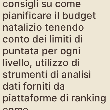
consigli su come
pianificare il budget
natalizio tenendo
conto dei limiti di
puntata per ogni
livello, utilizzo di
strumenti di analisi
dati forniti da
piattaforme di ranking
come