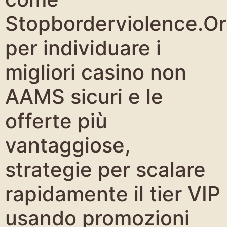
Stopborderviolence.O
per individuare i
migliori casino non
AAMS sicuri e le
offerte più
vantaggiose,
strategie per scalare
rapidamente il tier VIP
usando promozioni