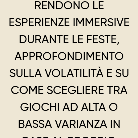
RENDONO LE
ESPERIENZE IMMERSIVE
DURANTE LE FESTE,
APPROFONDIMENTO
SULLA VOLATILITÀ E SU
COME SCEGLIERE TRA
GIOCHI AD ALTA O
BASSA VARIANZA IN