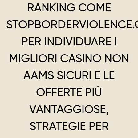
RANKING COME
STOPBORDERVIOLENCE
PER INDIVIDUARE I
MIGLIORI CASINO NON
AAMS SICURI E LE
OFFERTE PIÙ
VANTAGGIOSE,
STRATEGIE PER