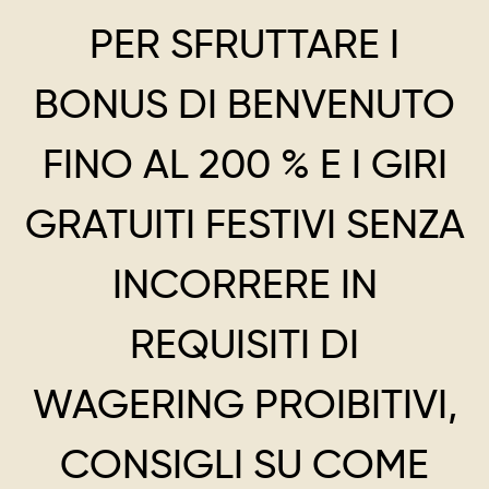
PER SFRUTTARE I
BONUS DI BENVENUTO
FINO AL 200 % E I GIRI
GRATUITI FESTIVI SENZA
INCORRERE IN
REQUISITI DI
WAGERING PROIBITIVI,
CONSIGLI SU COME