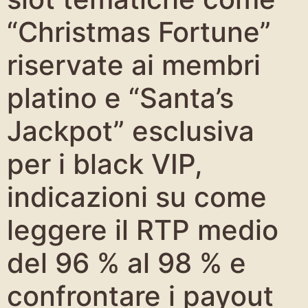
“Christmas Fortune”
riservate ai membri
platino e “Santa’s
Jackpot” esclusiva
per i black VIP,
indicazioni su come
leggere il RTP medio
del 96 % al 98 % e
confrontare i payout