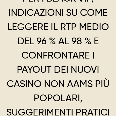
INDICAZIONI SU COME
LEGGERE IL RTP MEDIO
DEL 96 % AL 98 % E
CONFRONTARE I
PAYOUT DEI NUOVI
CASINO NON AAMS PIÙ
POPOLARI,
SUGGERIMENTI PRATICI