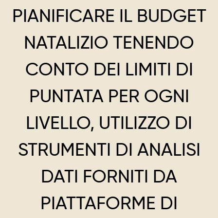
PIANIFICARE IL BUDGET
NATALIZIO TENENDO
CONTO DEI LIMITI DI
PUNTATA PER OGNI
LIVELLO, UTILIZZO DI
STRUMENTI DI ANALISI
DATI FORNITI DA
PIATTAFORME DI