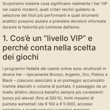
Scopriremo insieme cosa significano realmente i tier VIP
nei casinò moderni, quali criteri tecnici guidano la
selezione dei titoli più performanti e quali strumenti
analitici possono aiutare a prendere decisioni informate
durante le festività più luminose dell’anno.
1. Cos’è un “livello VIP” e
perché conta nella scelta
dei giochi
I programmi fedeltà dei casinò online sono strutturati in
diversi tier – tipicamente Bronzo, Argento, Oro, Platino e
Black – ciascuno associato a un punteggio accumulato
tramite depositi o volume di puntata. Il passaggio da un
livello all’altro sblocca benefici sempre più consistenti:
bonus più elevati (fino al 300 %), limiti massimi di
puntata aumentati (da € 100 a € 5 000), accesso
prioritario a eventi esclusivi e persino manager