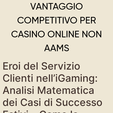
VANTAGGIO
COMPETITIVO PER
CASINO ONLINE NON
AAMS
Eroi del Servizio
Clienti nell’iGaming:
Analisi Matematica
dei Casi di Successo