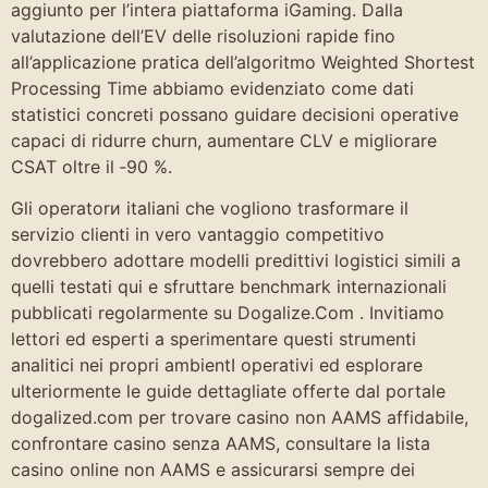
aggiunto per l’intera piattaforma iGaming. Dalla
valutazione dell’EV delle risoluzioni rapide fino
all’applicazione pratica dell’algoritmo Weighted Shortest
Processing Time abbiamo evidenziato come dati
statistici concreti possano guidare decisioni operative
capaci di ridurre churn, aumentare CLV e migliorare
CSAT oltre il ‑90 %.
Gli operatorи italiani che vogliono trasformare il
servizio clienti in vero vantaggio competitivo
dovrebbero adottare modelli predittivi logistici simili a
quelli testati qui e sfruttare benchmark internazionali
pubblicati regolarmente su Dogalize.Com . Invitiamo
lettori ed esperti a sperimentare questi strumenti
analitici nei propri ambientI operativi ed esplorare
ulteriormente le guide dettagliate offerte dal portale
dogalized.com per trovare casino non AAMS affidabile,
confrontare casino senza AAMS, consultare la lista
casino online non AAMS e assicurarsi sempre dei