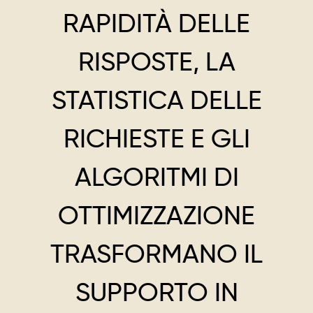
RAPIDITÀ DELLE
RISPOSTE, LA
STATISTICA DELLE
RICHIESTE E GLI
ALGORITMI DI
OTTIMIZZAZIONE
TRASFORMANO IL
SUPPORTO IN