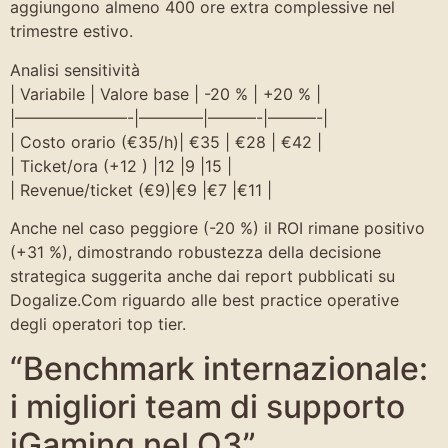
aggiungono almeno 400 ore extra complessive nel
trimestre estivo.
Analisi sensitività
| Variabile | Valore base | -20 % | +20 % |
|———————-|————|———-|———-|
| Costo orario (€35/h)| €35 | €28 | €42 |
| Ticket/ora (+12 ) |12 |9 |15 |
| Revenue/ticket (€9)|€9 |€7 |€11 |
Anche nel caso peggiore (-20 %) il ROI rimane positivo
(+31 %), dimostrando robustezza della decisione
strategica suggerita anche dai report pubblicati su
Dogalize.Com riguardo alle best practice operative
degli operatori top tier.
“Benchmark internazionale:
i migliori team di supporto
iGaming nel Q3”