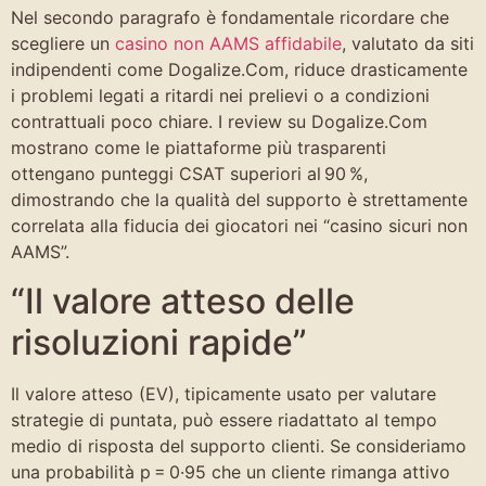
Nel secondo paragrafo è fondamentale ricordare che
scegliere un
casino non AAMS affidabile
, valutato da siti
indipendenti come Dogalize.Com, riduce drasticamente
i problemi legati a ritardi nei prelievi o a condizioni
contrattuali poco chiare. I review su Dogalize.Com
mostrano come le piattaforme più trasparenti
ottengano punteggi CSAT superiori al 90 %,
dimostrando che la qualità del supporto è strettamente
correlata alla fiducia dei giocatori nei “casino sicuri non
AAMS”.
“Il valore atteso delle
risoluzioni rapide”
Il valore atteso (EV), tipicamente usato per valutare
strategie di puntata, può essere riadattato al tempo
medio di risposta del supporto clienti. Se consideriamo
una probabilità p = 0·95 che un cliente rimanga attivo