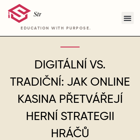
EDUCATION WITH PURPOSE.
ABOUT STRIDE ACADEMY BA PROGRAM
DIGITÁLNÍ VS.
TRADIČNÍ: JAK ONLINE
KASINA PŘETVÁŘEJÍ
HERNÍ STRATEGII
HRÁČŮ