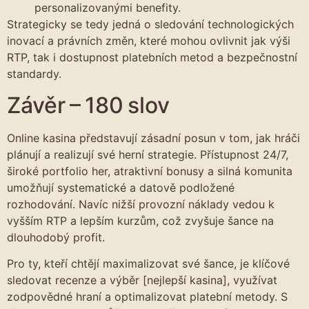
personalizovanými benefity.
Strategicky se tedy jedná o sledování technologických
inovací a právních změn, které mohou ovlivnit jak výši
RTP, tak i dostupnost platebních metod a bezpečnostní
standardy.
Závěr – 180 slov
Online kasina představují zásadní posun v tom, jak hráči
plánují a realizují své herní strategie. Přístupnost 24/7,
široké portfolio her, atraktivní bonusy a silná komunita
umožňují systematické a datově podložené
rozhodování. Navíc nižší provozní náklady vedou k
vyšším RTP a lepším kurzům, což zvyšuje šance na
dlouhodobý profit.
Pro ty, kteří chtějí maximalizovat své šance, je klíčové
sledovat recenze a výběr [nejlepší kasina], využívat
zodpovědné hraní a optimalizovat platební metody. S