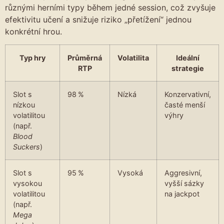
různými herními typy během jedné session, což zvyšuje
efektivitu učení a snižuje riziko „přetížení“ jednou
konkrétní hrou.
Typ hry
Průměrná
Volatilita
Ideální
RTP
strategie
Slot s
98 %
Nízká
Konzervativní,
nízkou
časté menší
volatilitou
výhry
(např.
Blood
Suckers
)
Slot s
95 %
Vysoká
Aggresivní,
vysokou
vyšší sázky
volatilitou
na jackpot
(např.
Mega