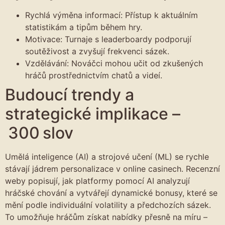
Rychlá výměna informací: Přístup k aktuálním
statistikám a tipům během hry.
Motivace: Turnaje s leaderboardy podporují
soutěživost a zvyšují frekvenci sázek.
Vzdělávání: Nováčci mohou učit od zkušených
hráčů prostřednictvím chatů a videí.
Budoucí trendy a
strategické implikace –
300 slov
Umělá inteligence (AI) a strojové učení (ML) se rychle
stávají jádrem personalizace v online casinech. Recenzní
weby popisují, jak platformy pomocí AI analyzují
hráčské chování a vytvářejí dynamické bonusy, které se
mění podle individuální volatility a předchozích sázek.
To umožňuje hráčům získat nabídky přesně na míru –