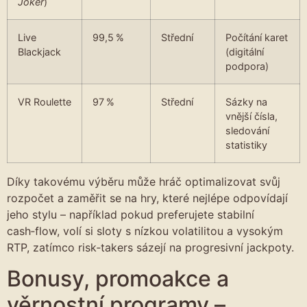
Joker
)
Live
99,5 %
Střední
Počítání karet
Blackjack
(digitální
podpora)
VR Roulette
97 %
Střední
Sázky na
vnější čísla,
sledování
statistiky
Díky takovému výběru může hráč optimalizovat svůj
rozpočet a zaměřit se na hry, které nejlépe odpovídají
jeho stylu – například pokud preferujete stabilní
cash‑flow, volí si sloty s nízkou volatilitou a vysokým
RTP, zatímco risk‑takers sázejí na progresivní jackpoty.
Bonusy, promoakce a
věrnostní programy –