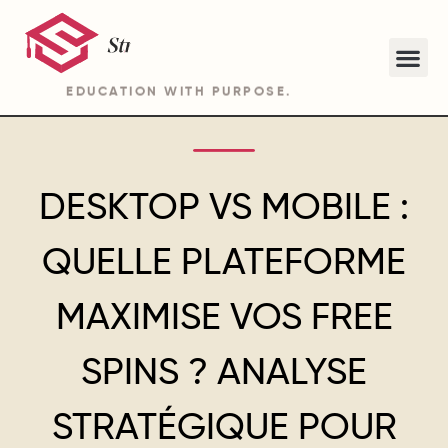
EDUCATION WITH PURPOSE.
ABOUT STRIDE ACADEMY BA PROGRAM
DESKTOP VS MOBILE :
QUELLE PLATEFORME
MAXIMISE VOS FREE
SPINS ? ANALYSE
STRATÉGIQUE POUR