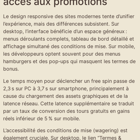
accès aux promotions
Le design responsive des sites modernes tente d’unifier
l’expérience, mais des différences subsistent. Sur
desktop, l’interface bénéficie d’un espace généreux :
menus déroulants complets, tableau de bord détaillé et
affichage simultané des conditions de mise. Sur mobile,
les développeurs optent souvent pour des menus
hamburgers et des pop‑ups qui masquent les termes de
bonus.
Le temps moyen pour déclencher un free spin passe de
2,3 s sur PC à 3,7 s sur smartphone, principalement à
cause du chargement des assets graphiques et de la
latence réseau. Cette latence supplémentaire se traduit
par un taux de conversion des tours gratuits en gains
réels inférieur de 5 % sur mobile.
L’accessibilité des conditions de mise (wagering) est
également cruciale. Sur desktop, le lien “Termes &