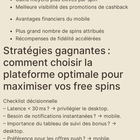
Meilleure visibilité des promotions de cashback
Avantages financiers du mobile
Plus grand nombre de spins attribués
Récompenses de fidélité accélérées
Stratégies gagnantes :
comment choisir la
plateforme optimale pour
maximiser vos free spins
Checklist décisionnelle
– Latence < 30 ms ? → privilégier le desktop.
– Besoin de notifications instantanées ? → mobile.
– Importance du tableau de suivi des bonus ? →
desktop.
– Préférence pour les offres push ? → mobile.