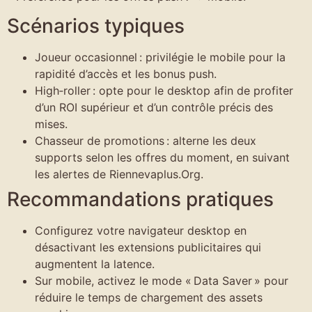
Scénarios typiques
Joueur occasionnel : privilégie le mobile pour la
rapidité d’accès et les bonus push.
High‑roller : opte pour le desktop afin de profiter
d’un ROI supérieur et d’un contrôle précis des
mises.
Chasseur de promotions : alterne les deux
supports selon les offres du moment, en suivant
les alertes de Riennevaplus.Org.
Recommandations pratiques
Configurez votre navigateur desktop en
désactivant les extensions publicitaires qui
augmentent la latence.
Sur mobile, activez le mode « Data Saver » pour
réduire le temps de chargement des assets