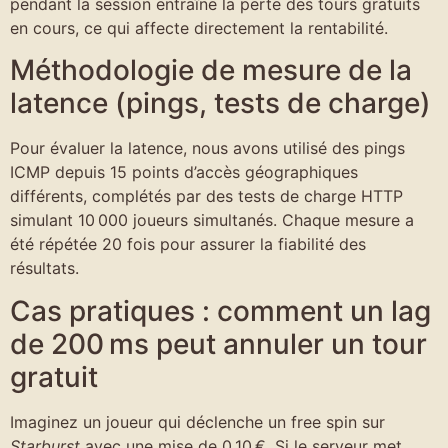
pendant la session entraîne la perte des tours gratuits
en cours, ce qui affecte directement la rentabilité.
Méthodologie de mesure de la
latence (pings, tests de charge)
Pour évaluer la latence, nous avons utilisé des pings
ICMP depuis 15 points d’accès géographiques
différents, complétés par des tests de charge HTTP
simulant 10 000 joueurs simultanés. Chaque mesure a
été répétée 20 fois pour assurer la fiabilité des
résultats.
Cas pratiques : comment un lag
de 200 ms peut annuler un tour
gratuit
Imaginez un joueur qui déclenche un free spin sur
Starburst
avec une mise de 0,10 €. Si le serveur met