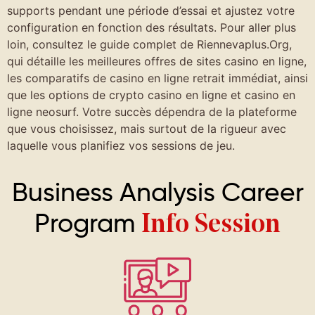
supports pendant une période d’essai et ajustez votre
configuration en fonction des résultats. Pour aller plus
loin, consultez le guide complet de Riennevaplus.Org,
qui détaille les meilleures offres de sites casino en ligne,
les comparatifs de casino en ligne retrait immédiat, ainsi
que les options de crypto casino en ligne et casino en
ligne neosurf. Votre succès dépendra de la plateforme
que vous choisissez, mais surtout de la rigueur avec
laquelle vous planifiez vos sessions de jeu.
Business Analysis Career
Program
Info Session