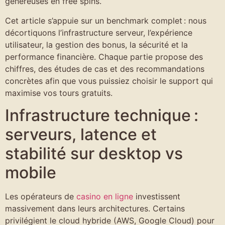
généreuses en free spins.
Cet article s’appuie sur un benchmark complet : nous
décortiquons l’infrastructure serveur, l’expérience
utilisateur, la gestion des bonus, la sécurité et la
performance financière. Chaque partie propose des
chiffres, des études de cas et des recommandations
concrètes afin que vous puissiez choisir le support qui
maximise vos tours gratuits.
Infrastructure technique :
serveurs, latence et
stabilité sur desktop vs
mobile
Les opérateurs de
casino en ligne
investissent
massivement dans leurs architectures. Certains
privilégient le cloud hybride (AWS, Google Cloud) pour