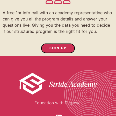
A free 1hr info call with an academy representative who
can give you all the program details and answer your
questions live. Giving you the data you need to decide
if our structured program is the right fit for you.
SIGN UP
Education with Purpose.