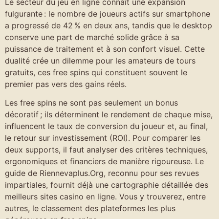
Le secteur du jeu en ligne connaît une expansion
fulgurante : le nombre de joueurs actifs sur smartphone
a progressé de 42 % en deux ans, tandis que le desktop
conserve une part de marché solide grâce à sa
puissance de traitement et à son confort visuel. Cette
dualité crée un dilemme pour les amateurs de tours
gratuits, ces free spins qui constituent souvent le
premier pas vers des gains réels.
Les free spins ne sont pas seulement un bonus
décoratif ; ils déterminent le rendement de chaque mise,
influencent le taux de conversion du joueur et, au final,
le retour sur investissement (ROI). Pour comparer les
deux supports, il faut analyser des critères techniques,
ergonomiques et financiers de manière rigoureuse. Le
guide de Riennevaplus.Org, reconnu pour ses revues
impartiales, fournit déjà une cartographie détaillée des
meilleurs sites casino en ligne. Vous y trouverez, entre
autres, le classement des plateformes les plus