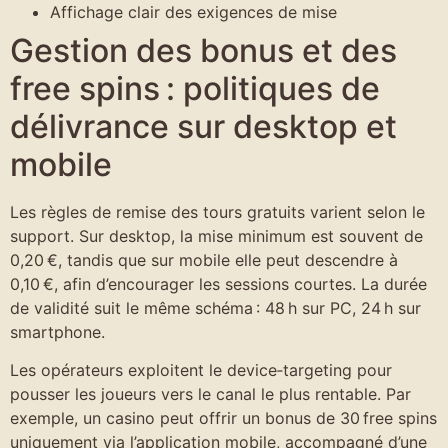
Affichage clair des exigences de mise
Gestion des bonus et des
free spins : politiques de
délivrance sur desktop et
mobile
Les règles de remise des tours gratuits varient selon le
support. Sur desktop, la mise minimum est souvent de
0,20 €, tandis que sur mobile elle peut descendre à
0,10 €, afin d’encourager les sessions courtes. La durée
de validité suit le même schéma : 48 h sur PC, 24 h sur
smartphone.
Les opérateurs exploitent le device‑targeting pour
pousser les joueurs vers le canal le plus rentable. Par
exemple, un casino peut offrir un bonus de 30 free spins
uniquement via l’application mobile, accompagné d’une