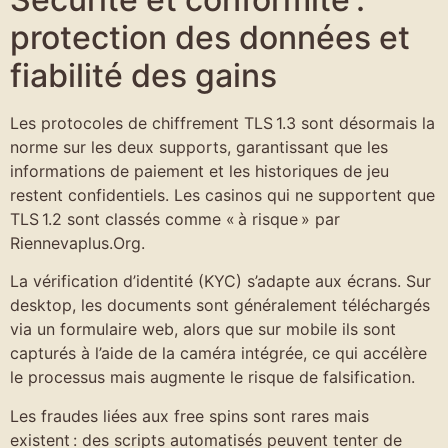
protection des données et
fiabilité des gains
Les protocoles de chiffrement TLS 1.3 sont désormais la
norme sur les deux supports, garantissant que les
informations de paiement et les historiques de jeu
restent confidentiels. Les casinos qui ne supportent que
TLS 1.2 sont classés comme « à risque » par
Riennevaplus.Org.
La vérification d’identité (KYC) s’adapte aux écrans. Sur
desktop, les documents sont généralement téléchargés
via un formulaire web, alors que sur mobile ils sont
capturés à l’aide de la caméra intégrée, ce qui accélère
le processus mais augmente le risque de falsification.
Les fraudes liées aux free spins sont rares mais
existent : des scripts automatisés peuvent tenter de