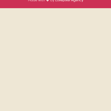
Made with
by
Lovepixel Agency