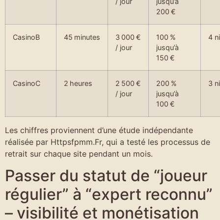
/ jour
jusqu’à
200 €
CasinoB
45 minutes
3 000 €
100 %
4 n
/ jour
jusqu’à
150 €
CasinoC
2 heures
2 500 €
200 %
3 n
/ jour
jusqu’à
100 €
Les chiffres proviennent d’une étude indépendante
réalisée par Httpsfpmm.Fr, qui a testé les processus de
retrait sur chaque site pendant un mois.
Passer du statut de “joueur
régulier” à “expert reconnu”
– visibilité et monétisation