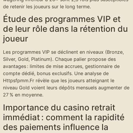
de retenir les joueurs sur le long terme.
Étude des programmes VIP et
de leur rôle dans la rétention du
joueur
Les programmes VIP se déclinent en niveaux (Bronze,
Silver, Gold, Platinum). Chaque palier propose des
avantages : limites de mise accrues, gestionnaire de
compte dédié, bonus exclusifs. Une analyse de
Httpsfpmm.Fr révèle que les joueurs atteignant le
niveau Gold voient leurs dépôts mensuels augmenter de
27 % en moyenne.
Importance du casino retrait
immédiat : comment la rapidité
des paiements influence la