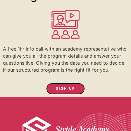
A free 1hr info call with an academy representative who
can give you all the program details and answer your
questions live. Giving you the data you need to decide
if our structured program is the right fit for you.
SIGN UP