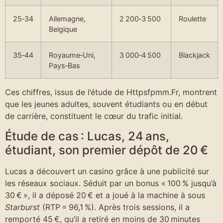
25‑34
Allemagne,
2 200‑3 500
Roulette
Belgique
35‑44
Royaume‑Uni,
3 000‑4 500
Blackjack
Pays‑Bas
Ces chiffres, issus de l’étude de Httpsfpmm.Fr, montrent
que les jeunes adultes, souvent étudiants ou en début
de carrière, constituent le cœur du trafic initial.
Étude de cas : Lucas, 24 ans,
étudiant, son premier dépôt de 20 €
Lucas a découvert un casino grâce à une publicité sur
les réseaux sociaux. Séduit par un bonus « 100 % jusqu’à
30 € », il a déposé 20 € et a joué à la machine à sous
Starburst
(RTP = 96,1 %). Après trois sessions, il a
remporté 45 €, qu’il a retiré en moins de 30 minutes