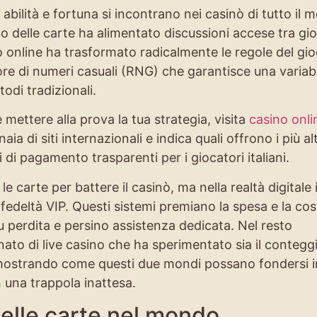
 abilità e fortuna si incontrano nei casinò di tutto il 
io delle carte ha alimentato discussioni accese tra gio
nò online ha trasformato radicalmente le regole del gio
re di numeri casuali (RNG) che garantisce una variabi
odi tradizionali.
 mettere alla prova la tua strategia, visita
casino onli
 di siti internazionali e indica quali offrono i più alt
di pagamento trasparenti per i giocatori italiani.
 carte per battere il casinò, ma nella realtà digitale i
edeltà VIP. Questi sistemi premiano la spesa e la co
su perdita e persino assistenza dedicata. Nel resto
nato di live casino che ha sperimentato sia il contegg
VIP, mostrando come questi due mondi possano fondersi 
n una trappola inattesa.
delle carte nel mondo