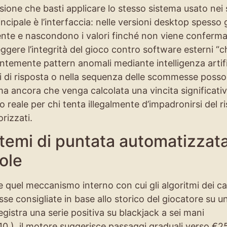
sione che basti applicare lo stesso sistema usato nei 
ncipale è l’interfaccia: nelle versioni desktop spesso g
te e nascondono i valori finché non viene conferma
gere l’integrità del gioco contro software esterni “c
ntemente pattern anomali mediante intelligenza artifi
pi di risposta o nella sequenza delle scommesse poss
 ancora che venga calcolata una vincita significativ
o reale per chi tenta illegalmente d’impadronirsi del ri
rizzati.
temi di puntata automatizzata
ole
e quel meccanismo interno con cui gli algoritmi dei c
consigliate in base allo storico del giocatore su u
gistra una serie positiva su blackjack a sei mani
10 ), il motore suggerisce passaggi graduali verso €