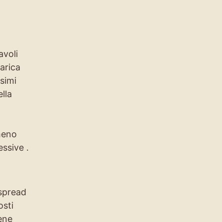
avoli
arica
ssimi
lla
 meno
ssive .
 spread
osti
iene