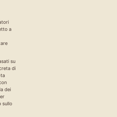
atori
tto a
tare
sati su
reta di
ota
 con
a dei
per
 sullo