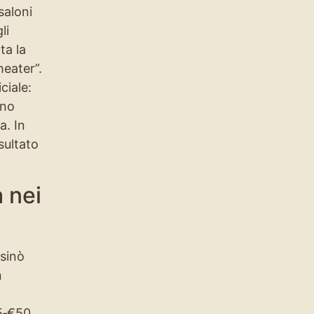
saloni
li
ta la
heater”.
ciale:
ono
a. In
sultato
 nei
asinò
n
25‑€50