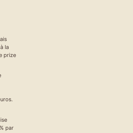
ais
à la
e prize
e
euros.
ise
 % par