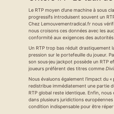
Le RTP moyen d’une machine à sous class
progressifs introduisent souvent un RTP
Chez Lemouvementradical.fr nous vérifio
nous croisons ces données avec les aud
conformité aux exigences des autorité
Un RTP trop bas réduit drastiquement la
pression sur le portefeuille du joueur. 
son sous‑jeu jackpot possède un RTP eff
joueurs préfèrent des titres comme
Div
Nous évaluons également l’impact du « p
redistribue immédiatement une partie du
RTP global reste identique. Enfin, nous 
dans plusieurs juridictions européennes
condition indispensable pour être réper