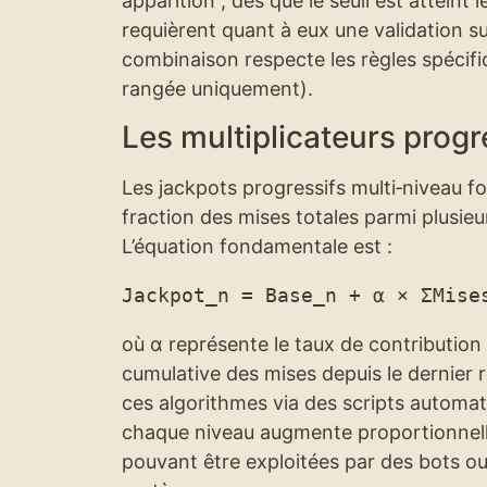
apparition ; dès que le seuil est attei
requièrent quant à eux une validation s
combinaison respecte les règles spécifi
rangée uniquement).
Les multiplicateurs progr
Les jackpots progressifs multi‑niveau f
fraction des mises totales parmi plusie
L’équation fondamentale est :
où α représente le taux de contribution
cumulative des mises depuis le dernier
ces algorithmes via des scripts automati
chaque niveau augmente proportionnelle
pouvant être exploitées par des bots ou