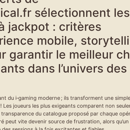
al.fr sélectionnent les
 jackpot : critères
ience mobile, storytell
 garantir le meilleur ch
ants dans l’univers des
ant du i‑gaming moderne ; ils transforment une simpl
! Les joueurs les plus exigeants comparent non seule
la transparence du catalogue proposé par chaque opé
ré peut vite devenir source de frustration, alors qu’un
es sessions à la fois excitantes et fiables.