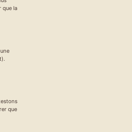
nus
 que la
 une
t).
testons
rer que