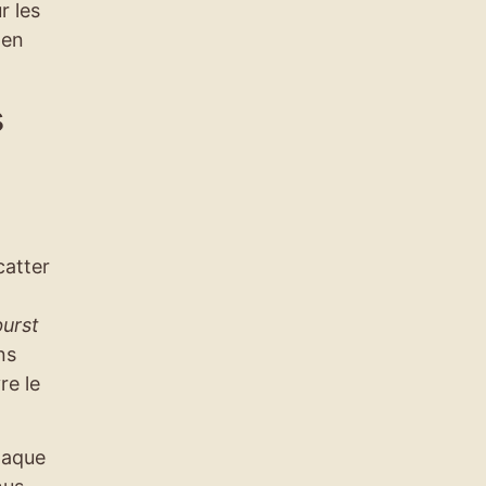
r les
 en
s
catter
burst
ns
re le
haque