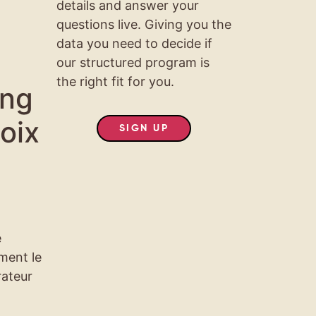
details and answer your
questions live. Giving you the
data you need to decide if
our structured program is
the right fit for you.
ing
oix
SIGN UP
e
ment le
rateur