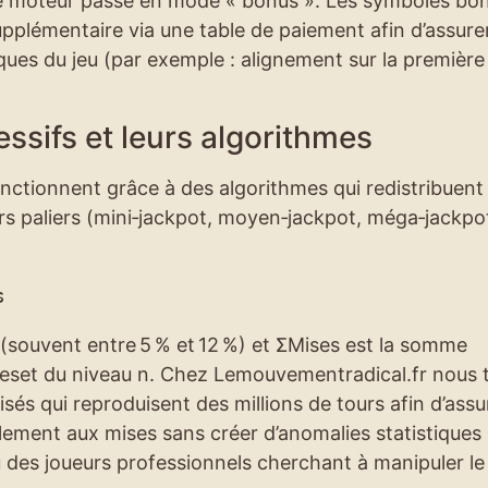
nt le moteur passe en mode « bonus ». Les symboles bo
upplémentaire via une table de paiement afin d’assurer
ques du jeu (par exemple : alignement sur la première
essifs et leurs algorithmes
onctionnent grâce à des algorithmes qui redistribuent
urs paliers (mini‑jackpot, moyen‑jackpot, méga‑jackpo
 (souvent entre 5 % et 12 %) et ΣMises est la somme
 reset du niveau n. Chez Lemouvementradical.fr nous 
sés qui reproduisent des millions de tours afin d’assu
ment aux mises sans créer d’anomalies statistiques
 des joueurs professionnels cherchant à manipuler le