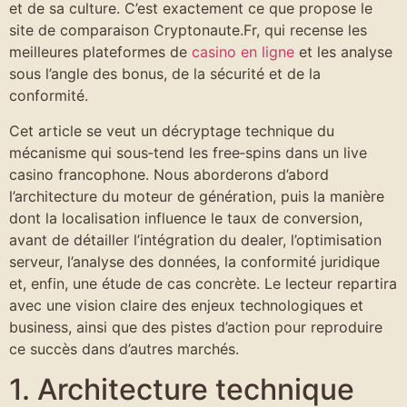
et de sa culture. C’est exactement ce que propose le
site de comparaison Cryptonaute.Fr, qui recense les
meilleures plateformes de
casino en ligne
et les analyse
sous l’angle des bonus, de la sécurité et de la
conformité.
Cet article se veut un décryptage technique du
mécanisme qui sous‑tend les free‑spins dans un live
casino francophone. Nous aborderons d’abord
l’architecture du moteur de génération, puis la manière
dont la localisation influence le taux de conversion,
avant de détailler l’intégration du dealer, l’optimisation
serveur, l’analyse des données, la conformité juridique
et, enfin, une étude de cas concrète. Le lecteur repartira
avec une vision claire des enjeux technologiques et
business, ainsi que des pistes d’action pour reproduire
ce succès dans d’autres marchés.
1. Architecture technique