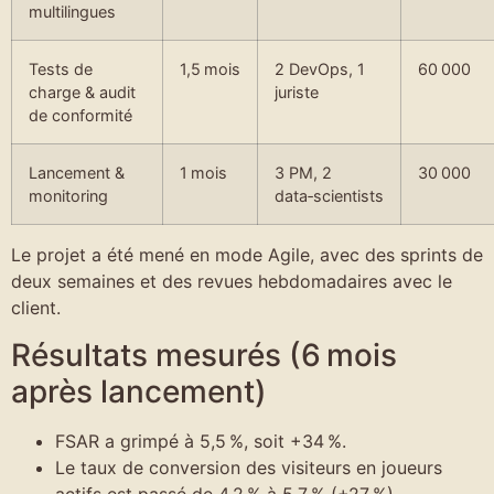
multilingues
Tests de
1,5 mois
2 DevOps, 1
60 000
charge & audit
juriste
de conformité
Lancement &
1 mois
3 PM, 2
30 000
monitoring
data‑scientists
Le projet a été mené en mode Agile, avec des sprints de
deux semaines et des revues hebdomadaires avec le
client.
Résultats mesurés (6 mois
après lancement)
FSAR a grimpé à 5,5 %, soit +34 %.
Le taux de conversion des visiteurs en joueurs
actifs est passé de 4,2 % à 5,7 % (+27 %).