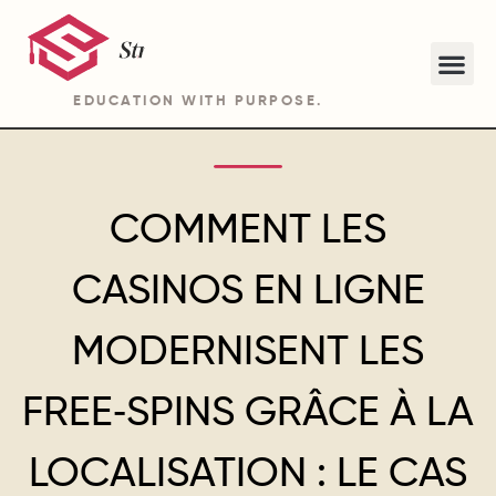
EDUCATION WITH PURPOSE.
ABOUT STRIDE ACADEMY BA PROGRAM
COMMENT LES
CASINOS EN LIGNE
MODERNISENT LES
FREE‑SPINS GRÂCE À LA
LOCALISATION : LE CAS