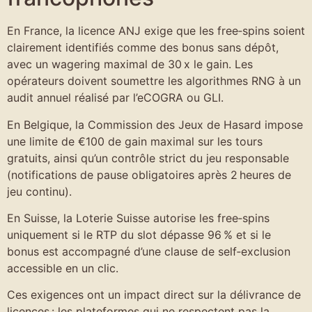
En France, la licence ANJ exige que les free‑spins soient
clairement identifiés comme des bonus sans dépôt,
avec un wagering maximal de 30 x le gain. Les
opérateurs doivent soumettre les algorithmes RNG à un
audit annuel réalisé par l’eCOGRA ou GLI.
En Belgique, la Commission des Jeux de Hasard impose
une limite de €100 de gain maximal sur les tours
gratuits, ainsi qu’un contrôle strict du jeu responsable
(notifications de pause obligatoires après 2 heures de
jeu continu).
En Suisse, la Loterie Suisse autorise les free‑spins
uniquement si le RTP du slot dépasse 96 % et si le
bonus est accompagné d’une clause de self‑exclusion
accessible en un clic.
Ces exigences ont un impact direct sur la délivrance de
licences : les plateformes qui ne respectent pas la