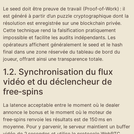
Le seed doit être preuve de travail (Proof‑of‑Work) : il
est généré à partir d’un puzzle cryptographique dont la
résolution est enregistrée sur une blockchain privée.
Cette technique rend la falsification pratiquement
impossible et facilite les audits indépendants. Les
opérateurs affichent généralement le seed et le hash
final dans une zone réservée du tableau de bord du
joueur, offrant ainsi une transparence totale.
1.2. Synchronisation du flux
vidéo et du déclencheur de
free‑spins
La latence acceptable entre le moment où le dealer
annonce le bonus et le moment où le moteur de
free‑spins renvoie les résultats est de 150 ms en
moyenne. Pour y parvenir, le serveur maintient un buffer
vidéo de 2 secondes et utilise le protocole WebRTC