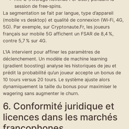
session de free‑spins.
La segmentation se fait par langue, type d’appareil
(mobile vs desktop) et qualité de connexion (Wi‑Fi, 4G,
5G). Par exemple, sur Cryptonaute.Fr, les joueurs
français sur mobile 5G affichent un FSAR de 8,4 %,
contre 5,7 % sur 4G.
L’IA intervient pour affiner les paramètres de
déclenchement. Un modèle de machine learning
(gradient boosting) analyse les historiques de jeu et
prédit la probabilité qu’un joueur accepte un bonus de
10 tours versus 20 tours. Le système ajuste alors
dynamiquement la taille du bonus pour maximiser le
wagering sans augmenter le churn.
6. Conformité juridique et
licences dans les marchés
francophones