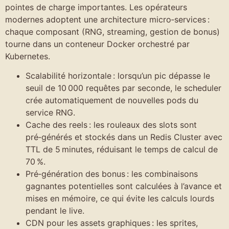
pointes de charge importantes. Les opérateurs
modernes adoptent une architecture micro‑services :
chaque composant (RNG, streaming, gestion de bonus)
tourne dans un conteneur Docker orchestré par
Kubernetes.
Scalabilité horizontale : lorsqu’un pic dépasse le
seuil de 10 000 requêtes par seconde, le scheduler
crée automatiquement de nouvelles pods du
service RNG.
Cache des reels : les rouleaux des slots sont
pré‑générés et stockés dans un Redis Cluster avec
TTL de 5 minutes, réduisant le temps de calcul de
70 %.
Pré‑génération des bonus : les combinaisons
gagnantes potentielles sont calculées à l’avance et
mises en mémoire, ce qui évite les calculs lourds
pendant le live.
CDN pour les assets graphiques : les sprites,