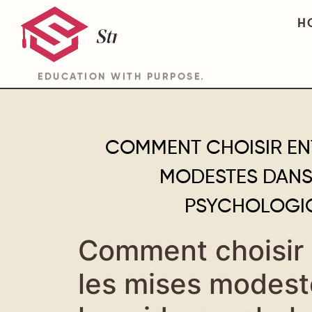
H
EDUCATION WITH PURPOSE.
COMMENT CHOISIR ENTR
MODESTES DANS L
PSYCHOLOGIQ
Comment choisir 
les mises modeste