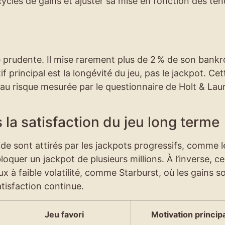
 cycles de gains et ajuster sa mise en fonction des te
prudente. Il mise rarement plus de 2 % de son bankro
 principal est la longévité du jeu, pas le jackpot. Cet
 au risque mesurée par le questionnaire de Holt & Lau
 la satisfaction du jeu long terme
pide sont attirés par les jackpots progressifs, comme 
quer un jackpot de plusieurs millions. À l’inverse, ce
ux à faible volatilité, comme Starburst, où les gains s
tisfaction continue.
Jeu favori
Motivation princip