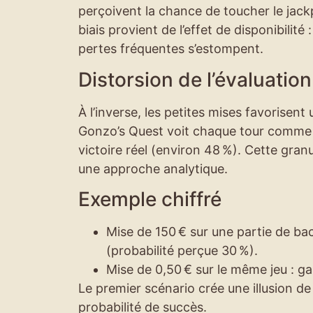
perçoivent la chance de toucher le jack
biais provient de l’effet de disponibilit
pertes fréquentes s’estompent.
Distorsion de l’évaluation
À l’inverse, les petites mises favorisent
Gonzo’s Quest voit chaque tour comme un
victoire réel (environ 48 %). Cette gran
une approche analytique.
Exemple chiffré
Mise de 150 € sur une partie de ba
(probabilité perçue 30 %).
Mise de 0,50 € sur le même jeu : gai
Le premier scénario crée une illusion de
probabilité de succès.