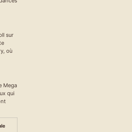
ndances
ll sur
te
ry, où
le Mega
ux qui
ont
ale