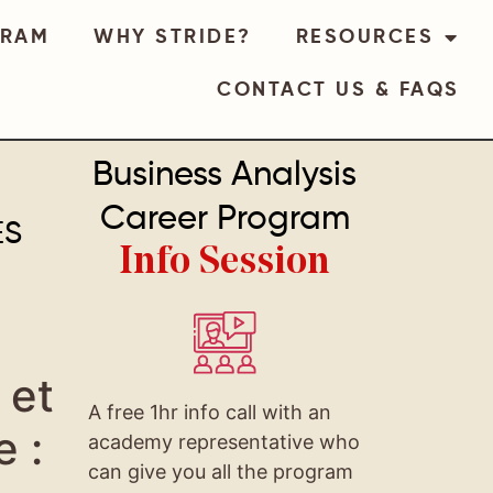
GRAM
WHY STRIDE?
RESOURCES
CONTACT US & FAQS
Business Analysis
Career Program
ES
Info Session
 et
A free 1hr info call with an
e :
academy representative who
can give you all the program