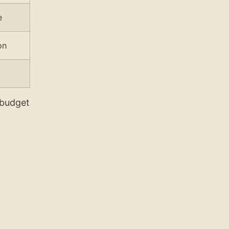
e
on
 budget