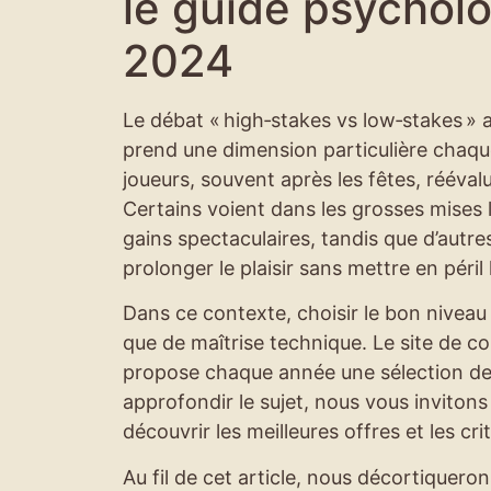
le guide psychol
2024
Le débat « high‑stakes vs low‑stakes » 
prend une dimension particulière chaqu
joueurs, souvent après les fêtes, réévalu
Certains voient dans les grosses mises 
gains spectaculaires, tandis que d’autres
prolonger le plaisir sans mettre en péril 
Dans ce contexte, choisir le bon niveau
que de maîtrise technique. Le site de c
propose chaque année une sélection de 
approfondir le sujet, nous vous inviton
découvrir les meilleures offres et les cri
Au fil de cet article, nous décortiquero