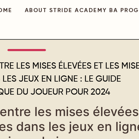
OME
ABOUT STRIDE ACADEMY BA PRO
E LES MISES ÉLEVÉES ET LES MIS
ES JEUX EN LIGNE : LE GUIDE
UE DU JOUEUR POUR 2024
entre les mises élevées
s dans les jeux en lign