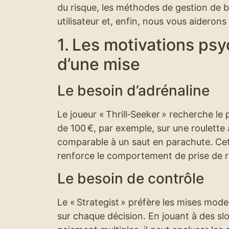
du risque, les méthodes de gestion de ba
utilisateur et, enfin, nous vous aiderons
1. Les motivations psy
d’une mise
Le besoin d’adrénaline
Le joueur « Thrill‑Seeker » recherche le
de 100 €, par exemple, sur une roulette
comparable à un saut en parachute. Cett
renforce le comportement de prise de r
Le besoin de contrôle
Le « Strategist » préfère les mises modes
sur chaque décision. En jouant à des sl