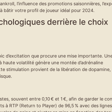
nkroll, l’influence des promotions saisonnières, l’ex
 à bâtir votre profil de joueur idéal pour 2024.
chologiques derrière le choix
 pic d’excitation que procure une mise importante. Un
 à haute volatilité génère une montée d’adrénaline
e stimulation provient de la libération de dopamine, 
isque.
tes, souvent entre 0,10 € et 1 €, afin de garder le co
ots à RTP (Return to Player) de 96,5 % avec des ligne