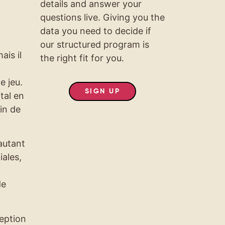
details and answer your
questions live. Giving you the
data you need to decide if
our structured program is
ais il
the right fit for you.
e jeu.
SIGN UP
tal en
fin de
autant
iales,
de
ception