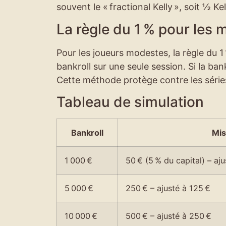
souvent le « fractional Kelly », soit ½ Kell
La règle du 1 % pour les
Pour les joueurs modestes, la règle du 1
bankroll sur une seule session. Si la ban
Cette méthode protège contre les série
Tableau de simulation
Bankroll
Mis
1 000 €
50 € (5 % du capital) – aj
5 000 €
250 € – ajusté à 125 €
10 000 €
500 € – ajusté à 250 €