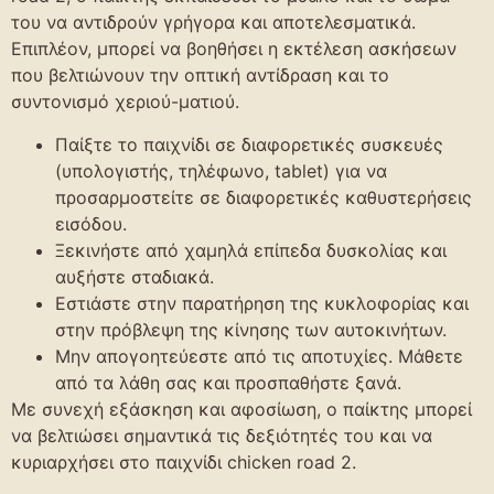
του να αντιδρούν γρήγορα και αποτελεσματικά.
Επιπλέον, μπορεί να βοηθήσει η εκτέλεση ασκήσεων
που βελτιώνουν την οπτική αντίδραση και το
συντονισμό χεριού-ματιού.
Παίξτε το παιχνίδι σε διαφορετικές συσκευές
(υπολογιστής, τηλέφωνο, tablet) για να
προσαρμοστείτε σε διαφορετικές καθυστερήσεις
εισόδου.
Ξεκινήστε από χαμηλά επίπεδα δυσκολίας και
αυξήστε σταδιακά.
Εστιάστε στην παρατήρηση της κυκλοφορίας και
στην πρόβλεψη της κίνησης των αυτοκινήτων.
Μην απογοητεύεστε από τις αποτυχίες. Μάθετε
από τα λάθη σας και προσπαθήστε ξανά.
Με συνεχή εξάσκηση και αφοσίωση, ο παίκτης μπορεί
να βελτιώσει σημαντικά τις δεξιότητές του και να
κυριαρχήσει στο παιχνίδι chicken road 2.