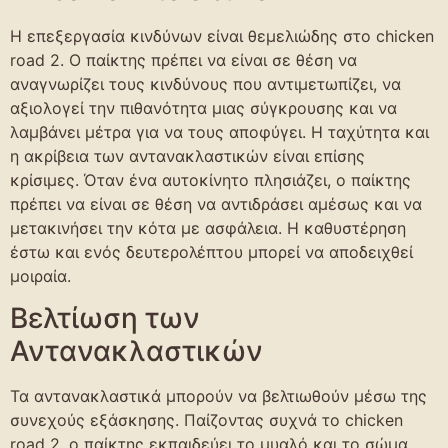
Η επεξεργασία κινδύνων είναι θεμελιώδης στο chicken
road 2. Ο παίκτης πρέπει να είναι σε θέση να
αναγνωρίζει τους κινδύνους που αντιμετωπίζει, να
αξιολογεί την πιθανότητα μιας σύγκρουσης και να
λαμβάνει μέτρα για να τους αποφύγει. Η ταχύτητα και
η ακρίβεια των αντανακλαστικών είναι επίσης
κρίσιμες. Όταν ένα αυτοκίνητο πλησιάζει, ο παίκτης
πρέπει να είναι σε θέση να αντιδράσει αμέσως και να
μετακινήσει την κότα με ασφάλεια. Η καθυστέρηση
έστω και ενός δευτερολέπτου μπορεί να αποδειχθεί
μοιραία.
Βελτίωση των
Αντανακλαστικών
Τα αντανακλαστικά μπορούν να βελτιωθούν μέσω της
συνεχούς εξάσκησης. Παίζοντας συχνά το chicken
road 2, ο παίκτης εκπαιδεύει το μυαλό και το σώμα