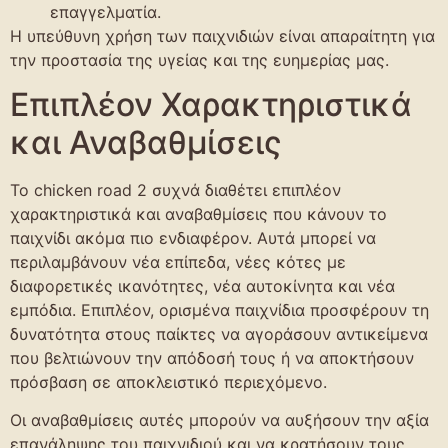
επαγγελματία.
Η υπεύθυνη χρήση των παιχνιδιών είναι απαραίτητη για
την προστασία της υγείας και της ευημερίας μας.
Επιπλέον Χαρακτηριστικά
και Αναβαθμίσεις
Το chicken road 2 συχνά διαθέτει επιπλέον
χαρακτηριστικά και αναβαθμίσεις που κάνουν το
παιχνίδι ακόμα πιο ενδιαφέρον. Αυτά μπορεί να
περιλαμβάνουν νέα επίπεδα, νέες κότες με
διαφορετικές ικανότητες, νέα αυτοκίνητα και νέα
εμπόδια. Επιπλέον, ορισμένα παιχνίδια προσφέρουν τη
δυνατότητα στους παίκτες να αγοράσουν αντικείμενα
που βελτιώνουν την απόδοσή τους ή να αποκτήσουν
πρόσβαση σε αποκλειστικό περιεχόμενο.
Οι αναβαθμίσεις αυτές μπορούν να αυξήσουν την αξία
επανάληψης του παιχνιδιού και να κρατήσουν τους