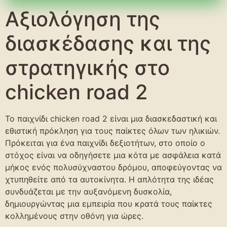
Αξιολόγηση της
διασκέδασης και της
στρατηγικής στο
chicken road 2
Το παιχνίδι chicken road 2 είναι μια διασκεδαστική και
εθιστική πρόκληση για τους παίκτες όλων των ηλικιών.
Πρόκειται για ένα παιχνίδι δεξιοτήτων, στο οποίο ο
στόχος είναι να οδηγήσετε μια κότα με ασφάλεια κατά
μήκος ενός πολυσύχναστου δρόμου, αποφεύγοντας να
χτυπηθείτε από τα αυτοκίνητα. Η απλότητα της ιδέας
συνδυάζεται με την αυξανόμενη δυσκολία,
δημιουργώντας μια εμπειρία που κρατά τους παίκτες
κολλημένους στην οθόνη για ώρες.