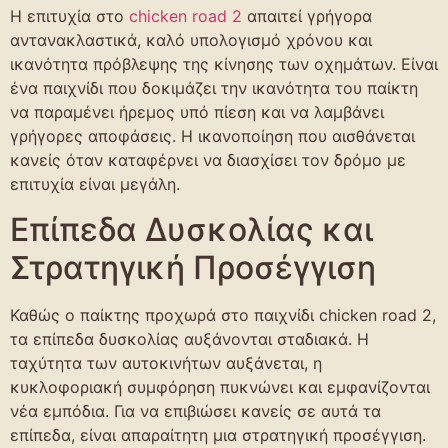
Η επιτυχία στο
chicken road 2
απαιτεί γρήγορα
αντανακλαστικά, καλό υπολογισμό χρόνου και
ικανότητα πρόβλεψης της κίνησης των οχημάτων. Είναι
ένα παιχνίδι που δοκιμάζει την ικανότητα του παίκτη
να παραμένει ήρεμος υπό πίεση και να λαμβάνει
γρήγορες αποφάσεις. Η ικανοποίηση που αισθάνεται
κανείς όταν καταφέρνει να διασχίσει τον δρόμο με
επιτυχία είναι μεγάλη.
Επίπεδα Δυσκολίας και
Στρατηγική Προσέγγιση
Καθώς ο παίκτης προχωρά στο παιχνίδι chicken road 2,
τα επίπεδα δυσκολίας αυξάνονται σταδιακά. Η
ταχύτητα των αυτοκινήτων αυξάνεται, η
κυκλοφοριακή συμφόρηση πυκνώνει και εμφανίζονται
νέα εμπόδια. Για να επιβιώσει κανείς σε αυτά τα
επίπεδα, είναι απαραίτητη μια στρατηγική προσέγγιση.