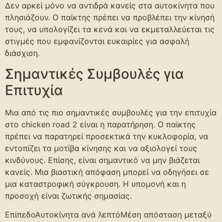
Δεν αρκεί μόνο να αντιδρά κανείς στα αυτοκίνητα που
πλησιάζουν. Ο παίκτης πρέπει να προβλέπει την κίνησή
τους, να υπολογίζει τα κενά και να εκμεταλλεύεται τις
στιγμές που εμφανίζονται ευκαιρίες για ασφαλή
διάσχιση.
Σημαντικές Συμβουλές για
Επιτυχία
Μια από τις πιο σημαντικές συμβουλές για την επιτυχία
στο chicken road 2 είναι η παρατήρηση. Ο παίκτης
πρέπει να παρατηρεί προσεκτικά την κυκλοφορία, να
εντοπίζει τα μοτίβα κίνησης και να αξιολογεί τους
κινδύνους. Επίσης, είναι σημαντικό να μην βιάζεται
κανείς. Μια βιαστική απόφαση μπορεί να οδηγήσει σε
μια καταστροφική σύγκρουση. Η υπομονή και η
προσοχή είναι ζωτικής σημασίας.
ΕπίπεδοΑυτοκίνητα ανά λεπτόΜέση απόσταση μεταξύ