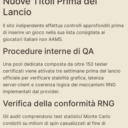
Nuove Titoli Prima del
Lancio
Il sito indipendente effettua controlli approfonditi prima
di inserire un gioco nella sua lista consigliata ai
giocatori italiani non AAMS.
Procedure interne di QA
Una pool dedicata composta da oltre 150 tester
certificati viene attivata tre settimane prima del lancio
ufficiale per verificare stabilità grafica, latenza
server‑client e coerenza logica dei meccanismi RNG
implementati dal provider.
Verifica della conformità RNG
Gli audit comprendono test statistici Monte Carlo
condotti su milioni di spin casualizzati al fine di