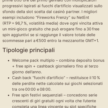
progressivi ispirati ai fuochi d’artificio visualizzati sullo
sfondo della slot scelta dal casinò partner. I migliori
esempi includono “Fireworks Frenzy” su NetEnt
(RTP = 96,7 %, volatilità media) dove ogni vincita attiva
un mini‑gioco gratuito che può erogare fino a 30 free
spin aggiuntivi se si raggiunge il valore totale delle
scommesse pari a €500 entro la mezzanotte GMT+1.
Tipologie principali
Welcome pack multiplo – combina deposito bonus
+ free spin + cashback giornaliero fino al terzo
giorno dell’anno.
Cash back “fuochi d’artificio” – restituisce il 10 %
delle perdite nette calcolate sui giochi selezionati
tra ore 00:00 e 08:00.
Free spin festivi sequenziali – concedono serie
crescenti di giri gratuiti ogni volta che l’utente
completa una linea vincente su slot specifiche