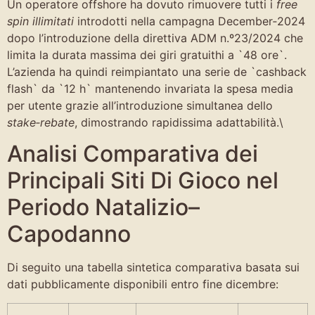
Un operatore offshore ha dovuto rimuovere tutti i
free
spin illimitati
introdotti nella campagna December‑2024
dopo l’introduzione della direttiva ADM n.º23/2024 che
limita la durata massima dei giri gratuithi a `48 ore`.
L’azienda ha quindi reimpiantato una serie de `cashback
flash` da `12 h` mantenendo invariata la spesa media
per utente grazie all’introduzione simultanea dello
stake‑rebate
, dimostrando rapidissima adattabilità.\
Analisi Comparativa dei
Principali Siti Di Gioco nel
Periodo Natalizio–
Capodanno
Di seguito una tabella sintetica comparativa basata sui
dati pubblicamente disponibili entro fine dicembre: