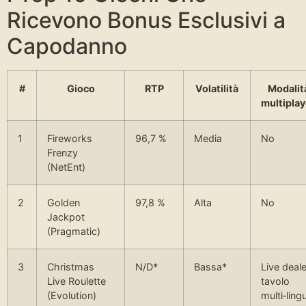
Ricevono Bonus Esclusivi a
Capodanno
#
Gioco
RTP
Volatilità
Modalit
multiplay
1
Fireworks
96,7 %
Media
No
Frenzy
(NetEnt)
2
Golden
97,8 %
Alta
No
Jackpot
(Pragmatic)
3
Christmas
N/D*
Bassa*
Live deale
Live Roulette
tavolo
(Evolution)
multi‑ling