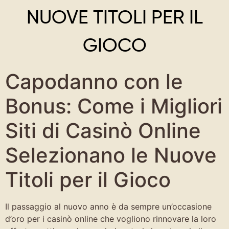
NUOVE TITOLI PER IL
GIOCO
Capodanno con le
Bonus: Come i Migliori
Siti di Casinò Online
Selezionano le Nuove
Titoli per il Gioco
Il passaggio al nuovo anno è da sempre un’occasione
d’oro per i casinò online che vogliono rinnovare la loro