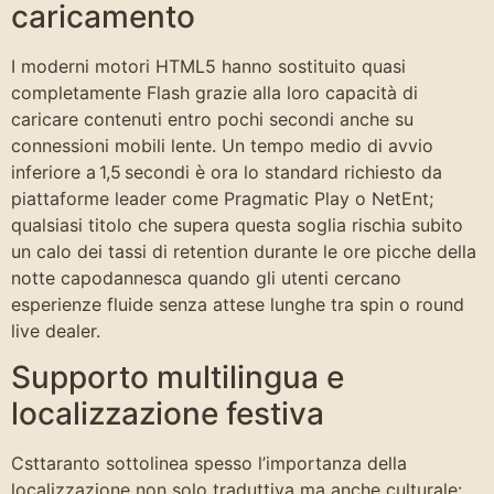
caricamento
I moderni motori HTML5 hanno sostituito quasi
completamente Flash grazie alla loro capacità di
caricare contenuti entro pochi secondi anche su
connessioni mobili lente. Un tempo medio di avvio
inferiore a 1,5 secondi è ora lo standard richiesto da
piattaforme leader come Pragmatic Play o NetEnt;
qualsiasi titolo che supera questa soglia rischia subito
un calo dei tassi di retention durante le ore picche della
notte capodannesca quando gli utenti cercano
esperienze fluide senza attese lunghe tra spin o round
live dealer.
Supporto multilingua e
localizzazione festiva
Csttaranto sottolinea spesso l’importanza della
localizzazione non solo traduttiva ma anche culturale: