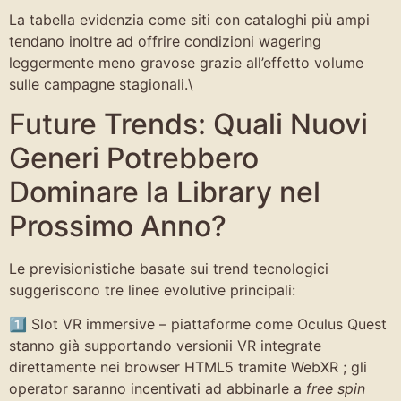
La tabella evidenzia come siti con cataloghi più ampi
tendano inoltre ad offrire condizioni wagering
leggermente meno gravose grazie all’effetto volume
sulle campagne stagionali.\
Future Trends: Quali Nuovi
Generi Potrebbero
Dominare la Library nel
Prossimo Anno?
Le prevision​istiche basate sui trend tecnologici
suggeriscono tre linee evolutive principali:
1️⃣ Slot VR immersive – piattaforme come Oculus Quest
stanno già supportando version​️ii VR integrate
direttamente nei browser HTML5 tramite WebXR ; gli
operator saranno incentiv­at­i ad abbinarle a
free spin