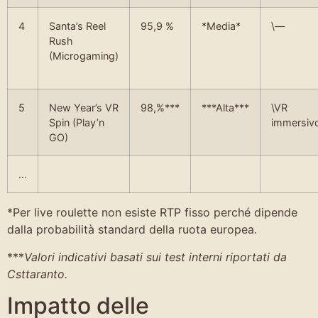
4
Santa’s Reel
95,9 %
*Media*
\—
Rush
(Microgaming)
5
New Year’s VR
98,%***
***Alta***
\VR
Spin (Play’n
immersiv
GO)
…
*Per live roulette non esiste RTP fisso perché dipende
dalla probabilità standard della ruota europea.
***
Valori indicativi basati sui test interni riportati da
Csttaranto.
Impatto delle