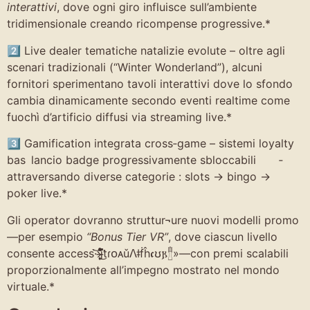
interattivi
, dove ogni giro influisce sull’ambiente
tridimensionale creando ricompense progressive.*
2️⃣ Live dealer tematiche natalizie evolute – oltre agli
scenari tradizionali (“Winter Wonderland”), alcuni
fornitori sperimentano tavoli interattivi dove lo sfondo
cambia dinamicamente secondo eventi real­time come
fuoch​ì d’artificio diffusi via streaming live.*
3️⃣ Gamification integrata cross‑game – sistemi loyalty
bas­‍‌‍⁠‍⁠‏​​️‏​​‌‎‏‎‏‌‌‎‎⁢‌‏⁢‎⁢ ‌​​​‌‌​​​​‬​​​‌⁣⁣‪ ‫ ‑︎ ​⁠⁣ ⁣⁢⁤‌​​⁠ ⁡​​ ‌ ​​​​​​ ⁠⁣⁭⁭ ⁠‪ lancio badge progressivamente sbloccabili
attraversandο diverse categorie : slots → bingo →
poker live.*
Gli operator dovranno struttur¬ure nuovi modelli promo
—per esempio
“Bonus Tier VR”
, dove ciascun livello
consente access·⁠️‍‍̀͝ʞ̶̧̣̀̂̎̃́͘̚̚͜͏̨̀̈̊̀̃̉tɾᴏᴀǔᐱǂḟĥ𝖈ʊ𐍂𓊽»—con premi scalabili
proporzion­almentе all’impegno mostrato nel mondo
virtuale.*