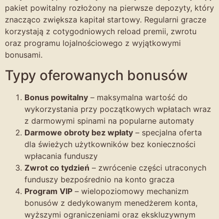
pakiet powitalny rozłożony na pierwsze depozyty, który
znacząco zwiększa kapitał startowy. Regularni gracze
korzystają z cotygodniowych reload premii, zwrotu
oraz programu lojalnościowego z wyjątkowymi
bonusami.
Typy oferowanych bonusów
Bonus powitalny
– maksymalna wartość do
wykorzystania przy początkowych wpłatach wraz
z darmowymi spinami na popularne automaty
Darmowe obroty bez wpłaty
– specjalna oferta
dla świeżych użytkowników bez konieczności
wpłacania funduszy
Zwrot co tydzień
– zwrócenie części utraconych
funduszy bezpośrednio na konto gracza
Program VIP
– wielopoziomowy mechanizm
bonusów z dedykowanym menedżerem konta,
wyższymi ograniczeniami oraz ekskluzywnym