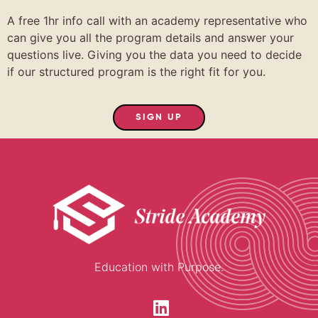
A free 1hr info call with an academy representative who
can give you all the program details and answer your
questions live. Giving you the data you need to decide
if our structured program is the right fit for you.
SIGN UP
Education with Purpose.