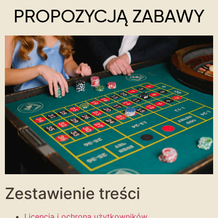
PROPOZYCJĄ ZABAWY
Zestawienie treści
Licencja i ochrona użytkowników