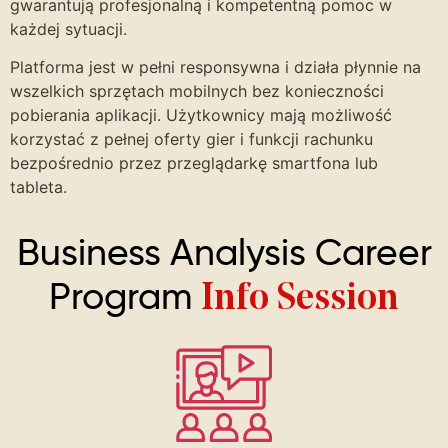
gwarantują profesjonalną i kompetentną pomoc w
każdej sytuacji.
Platforma jest w pełni responsywna i działa płynnie na
wszelkich sprzętach mobilnych bez konieczności
pobierania aplikacji. Użytkownicy mają możliwość
korzystać z pełnej oferty gier i funkcji rachunku
bezpośrednio przez przeglądarkę smartfona lub
tableta.
Business Analysis Career
Program
Info Session