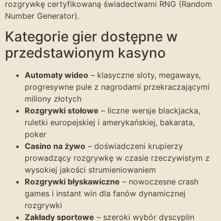
rozgrywkę certyfikowaną świadectwami RNG (Random
Number Generator).
Kategorie gier dostępne w
przedstawionym kasyno
Automaty wideo
– klasyczne sloty, megaways,
progresywne pule z nagrodami przekraczającymi
miliony złotych
Rozgrywki stołowe
– liczne wersje blackjacka,
ruletki europejskiej i amerykańskiej, bakarata,
poker
Casino na żywo
– doświadczeni krupierzy
prowadzący rozgrywkę w czasie rzeczywistym z
wysokiej jakości strumieniowaniem
Rozgrywki błyskawiczne
– nowoczesne crash
games i instant win dla fanów dynamicznej
rozgrywki
Zakłady sportowe
– szeroki wybór dyscyplin