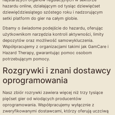
hazardu online, działającym od tysiąc dziewięćset
dziewięćdziesiątego szóstego roku i nadzorującym
setki platform do gier na całym globie.
Dbamy o świadome podejście do hazardu, oferując
użytkownikom narzędzia kontroli aktywności, limity
depozytów oraz możliwość samowykluczenia.
Współpracujemy z organizacjami takimi jak GamCare i
Hazard Therapy, gwarantując pomoc osobom
potrzebującym pomocy.
Rozgrywki i znani dostawcy
oprogramowania
Nasz zbiór rozrywki zawiera więcej niż trzy tysiące
pięćset gier od wiodących producentów
oprogramowania. Współpracujemy wyłącznie z
zweryfikowanymi dostawcami, którzy oferują uczciwą