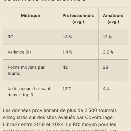
Métrique
Professionnels
Amateurs
(avg.)
(avg.)
ROI
+8 %
–3 %
Variance (σ)
1,4 %
2,2 %
Points moyens par
42
28
tournoi
% de joueurs finissant
12 %
4 %
dans le top 3
Les données proviennent de plus de 2 500 tournois
enregistrés sur des sites évalués par Covoiturage
Libre.Fr entre 2019 et 2024. Le ROI moyen pour les