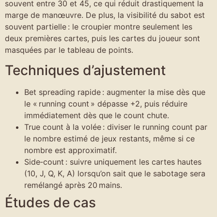
souvent entre 30 et 45, ce qui réduit drastiquement la
marge de manœuvre. De plus, la visibilité du sabot est
souvent partielle : le croupier montre seulement les
deux premières cartes, puis les cartes du joueur sont
masquées par le tableau de points.
Techniques d’ajustement
Bet spreading rapide : augmenter la mise dès que
le « running count » dépasse +2, puis réduire
immédiatement dès que le count chute.
True count à la volée : diviser le running count par
le nombre estimé de jeux restants, même si ce
nombre est approximatif.
Side‑count : suivre uniquement les cartes hautes
(10, J, Q, K, A) lorsqu’on sait que le sabotage sera
remélangé après 20 mains.
Études de cas