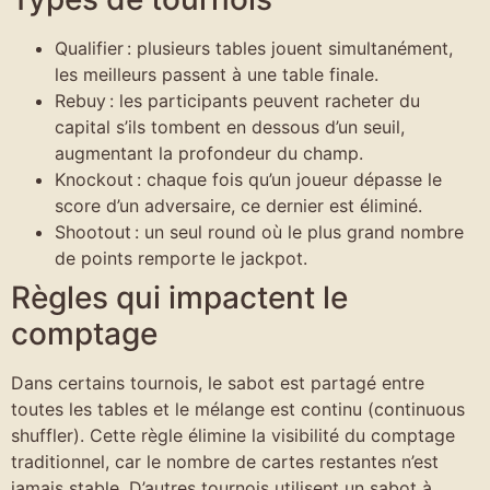
Qualifier : plusieurs tables jouent simultanément,
les meilleurs passent à une table finale.
Rebuy : les participants peuvent racheter du
capital s’ils tombent en dessous d’un seuil,
augmentant la profondeur du champ.
Knockout : chaque fois qu’un joueur dépasse le
score d’un adversaire, ce dernier est éliminé.
Shootout : un seul round où le plus grand nombre
de points remporte le jackpot.
Règles qui impactent le
comptage
Dans certains tournois, le sabot est partagé entre
toutes les tables et le mélange est continu (continuous
shuffler). Cette règle élimine la visibilité du comptage
traditionnel, car le nombre de cartes restantes n’est
jamais stable. D’autres tournois utilisent un sabot à