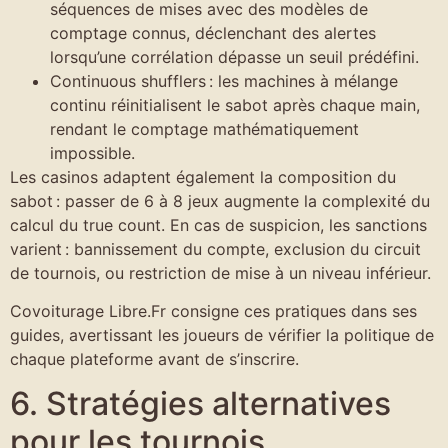
séquences de mises avec des modèles de
comptage connus, déclenchant des alertes
lorsqu’une corrélation dépasse un seuil prédéfini.
Continuous shufflers : les machines à mélange
continu réinitialisent le sabot après chaque main,
rendant le comptage mathématiquement
impossible.
Les casinos adaptent également la composition du
sabot : passer de 6 à 8 jeux augmente la complexité du
calcul du true count. En cas de suspicion, les sanctions
varient : bannissement du compte, exclusion du circuit
de tournois, ou restriction de mise à un niveau inférieur.
Covoiturage Libre.Fr consigne ces pratiques dans ses
guides, avertissant les joueurs de vérifier la politique de
chaque plateforme avant de s’inscrire.
6. Stratégies alternatives
pour les tournois