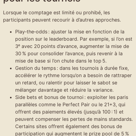
Lorsque le comptage est limité ou prohibé, les
participants peuvent recourir à d’autres approches.
Play‑the‑odds : ajuster la mise en fonction de la
position sur le leaderboard. Par exemple, si l’on est
3ᵉ avec 20 points d’avance, augmenter la mise de
30 % pour consolider l’avance, puis revenir à la
mise de base si l’on chute dans le top 5.
Gestion du temps : dans les tournois à durée fixe,
accélérer le rythme lorsqu’on a besoin de rattraper
un retard, ou ralentir pour laisser le sabot se
mélanger davantage et réduire la variance.
Side bets et bonus de tournoi : exploiter les paris
parallèles comme le Perfect Pair ou le 21+3, qui
offrent des paiements élevés (jusqu’à 100 : 1) et
peuvent compenser les pertes de mains standards.
Certains sites offrent également des bonus de
participation qui augmentent le prize pool de 5 %