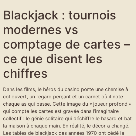
Blackjack : tournois
modernes vs
comptage de cartes –
ce que disent les
chiffres
Dans les films, le héros du casino porte une chemise à
col ouvert, un regard perçant et un carnet où il note
chaque as qui passe. Cette image du « joueur profond »
qui compte les cartes est gravée dans l’imaginaire
collectif : le génie solitaire qui déchiffre le hasard et bat
la maison à chaque main. En réalité, le décor a changé.
Les tables de blackjack des années 1970 ont cédé la