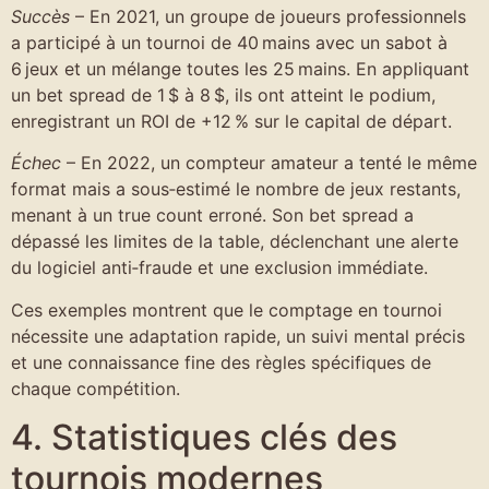
Succès
– En 2021, un groupe de joueurs professionnels
a participé à un tournoi de 40 mains avec un sabot à
6 jeux et un mélange toutes les 25 mains. En appliquant
un bet spread de 1 $ à 8 $, ils ont atteint le podium,
enregistrant un ROI de +12 % sur le capital de départ.
Échec
– En 2022, un compteur amateur a tenté le même
format mais a sous‑estimé le nombre de jeux restants,
menant à un true count erroné. Son bet spread a
dépassé les limites de la table, déclenchant une alerte
du logiciel anti‑fraude et une exclusion immédiate.
Ces exemples montrent que le comptage en tournoi
nécessite une adaptation rapide, un suivi mental précis
et une connaissance fine des règles spécifiques de
chaque compétition.
4. Statistiques clés des
tournois modernes