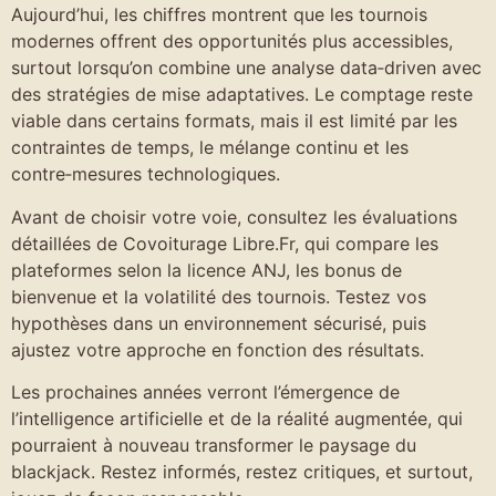
Aujourd’hui, les chiffres montrent que les tournois
modernes offrent des opportunités plus accessibles,
surtout lorsqu’on combine une analyse data‑driven avec
des stratégies de mise adaptatives. Le comptage reste
viable dans certains formats, mais il est limité par les
contraintes de temps, le mélange continu et les
contre‑mesures technologiques.
Avant de choisir votre voie, consultez les évaluations
détaillées de Covoiturage Libre.Fr, qui compare les
plateformes selon la licence ANJ, les bonus de
bienvenue et la volatilité des tournois. Testez vos
hypothèses dans un environnement sécurisé, puis
ajustez votre approche en fonction des résultats.
Les prochaines années verront l’émergence de
l’intelligence artificielle et de la réalité augmentée, qui
pourraient à nouveau transformer le paysage du
blackjack. Restez informés, restez critiques, et surtout,