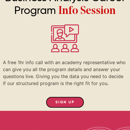
Program
Info Session
A free 1hr info call with an academy representative who
can give you all the program details and answer your
questions live. Giving you the data you need to decide
if our structured program is the right fit for you.
SIGN UP