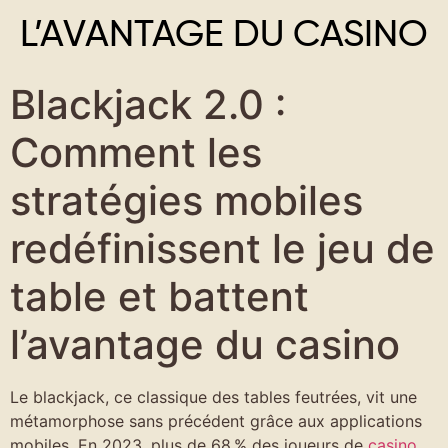
L’AVANTAGE DU CASINO
Blackjack 2.0 :
Comment les
stratégies mobiles
redéfinissent le jeu de
table et battent
l’avantage du casino
Le blackjack, ce classique des tables feutrées, vit une
métamorphose sans précédent grâce aux applications
mobiles. En 2023, plus de 68 % des joueurs de
casino