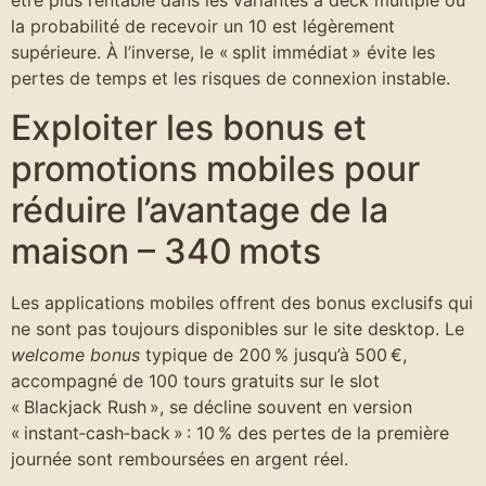
être plus rentable dans les variantes à deck multiple où
la probabilité de recevoir un 10 est légèrement
supérieure. À l’inverse, le « split immédiat » évite les
pertes de temps et les risques de connexion instable.
Exploiter les bonus et
promotions mobiles pour
réduire l’avantage de la
maison – 340 mots
Les applications mobiles offrent des bonus exclusifs qui
ne sont pas toujours disponibles sur le site desktop. Le
welcome bonus
typique de 200 % jusqu’à 500 €,
accompagné de 100 tours gratuits sur le slot
« Blackjack Rush », se décline souvent en version
« instant‑cash‑back » : 10 % des pertes de la première
journée sont remboursées en argent réel.