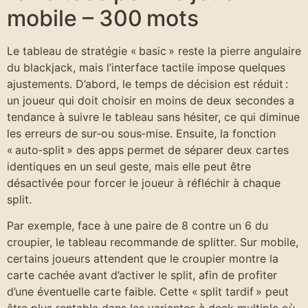
mobile – 300 mots
Le tableau de stratégie « basic » reste la pierre angulaire
du blackjack, mais l’interface tactile impose quelques
ajustements. D’abord, le temps de décision est réduit :
un joueur qui doit choisir en moins de deux secondes a
tendance à suivre le tableau sans hésiter, ce qui diminue
les erreurs de sur‑ou sous‑mise. Ensuite, la fonction
« auto‑split » des apps permet de séparer deux cartes
identiques en un seul geste, mais elle peut être
désactivée pour forcer le joueur à réfléchir à chaque
split.
Par exemple, face à une paire de 8 contre un 6 du
croupier, le tableau recommande de splitter. Sur mobile,
certains joueurs attendent que le croupier montre la
carte cachée avant d’activer le split, afin de profiter
d’une éventuelle carte faible. Cette « split tardif » peut