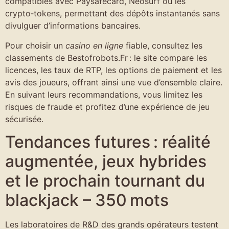
compatibles avec Paysafecard, Neosurf ou les
crypto‑tokens, permettant des dépôts instantanés sans
divulguer d’informations bancaires.
Pour choisir un
casino en ligne
fiable, consultez les
classements de Bestofrobots.Fr : le site compare les
licences, les taux de RTP, les options de paiement et les
avis des joueurs, offrant ainsi une vue d’ensemble claire.
En suivant leurs recommandations, vous limitez les
risques de fraude et profitez d’une expérience de jeu
sécurisée.
Tendances futures : réalité
augmentée, jeux hybrides
et le prochain tournant du
blackjack – 350 mots
Les laboratoires de R&D des grands opérateurs testent