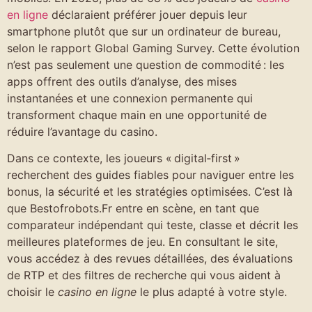
en ligne
déclaraient préférer jouer depuis leur
smartphone plutôt que sur un ordinateur de bureau,
selon le rapport Global Gaming Survey. Cette évolution
n’est pas seulement une question de commodité : les
apps offrent des outils d’analyse, des mises
instantanées et une connexion permanente qui
transforment chaque main en une opportunité de
réduire l’avantage du casino.
Dans ce contexte, les joueurs « digital‑first »
recherchent des guides fiables pour naviguer entre les
bonus, la sécurité et les stratégies optimisées. C’est là
que Bestofrobots.Fr entre en scène, en tant que
comparateur indépendant qui teste, classe et décrit les
meilleures plateformes de jeu. En consultant le site,
vous accédez à des revues détaillées, des évaluations
de RTP et des filtres de recherche qui vous aident à
choisir le
casino en ligne
le plus adapté à votre style.