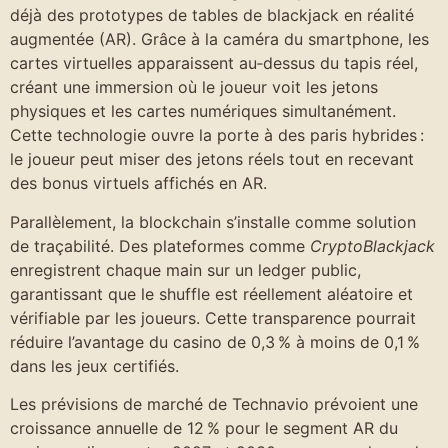
déjà des prototypes de tables de blackjack en réalité
augmentée (AR). Grâce à la caméra du smartphone, les
cartes virtuelles apparaissent au‑dessus du tapis réel,
créant une immersion où le joueur voit les jetons
physiques et les cartes numériques simultanément.
Cette technologie ouvre la porte à des paris hybrides :
le joueur peut miser des jetons réels tout en recevant
des bonus virtuels affichés en AR.
Parallèlement, la blockchain s’installe comme solution
de traçabilité. Des plateformes comme
CryptoBlackjack
enregistrent chaque main sur un ledger public,
garantissant que le shuffle est réellement aléatoire et
vérifiable par les joueurs. Cette transparence pourrait
réduire l’avantage du casino de 0,3 % à moins de 0,1 %
dans les jeux certifiés.
Les prévisions de marché de Technavio prévoient une
croissance annuelle de 12 % pour le segment AR du