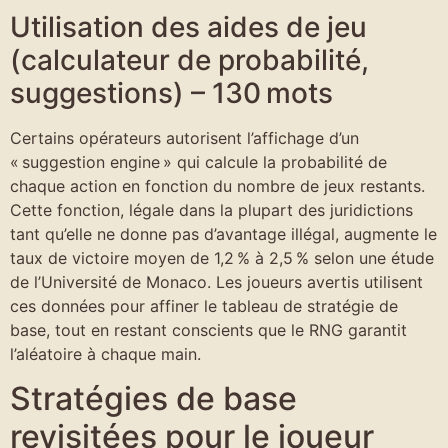
Utilisation des aides de jeu
(calculateur de probabilité,
suggestions) – 130 mots
Certains opérateurs autorisent l’affichage d’un
« suggestion engine » qui calcule la probabilité de
chaque action en fonction du nombre de jeux restants.
Cette fonction, légale dans la plupart des juridictions
tant qu’elle ne donne pas d’avantage illégal, augmente le
taux de victoire moyen de 1,2 % à 2,5 % selon une étude
de l’Université de Monaco. Les joueurs avertis utilisent
ces données pour affiner le tableau de stratégie de
base, tout en restant conscients que le RNG garantit
l’aléatoire à chaque main.
Stratégies de base
revisitées pour le joueur