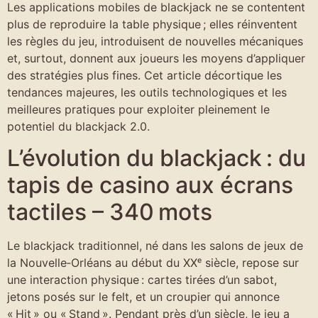
Les applications mobiles de blackjack ne se contentent
plus de reproduire la table physique ; elles réinventent
les règles du jeu, introduisent de nouvelles mécaniques
et, surtout, donnent aux joueurs les moyens d’appliquer
des stratégies plus fines. Cet article décortique les
tendances majeures, les outils technologiques et les
meilleures pratiques pour exploiter pleinement le
potentiel du blackjack 2.0.
L’évolution du blackjack : du
tapis de casino aux écrans
tactiles – 340 mots
Le blackjack traditionnel, né dans les salons de jeux de
la Nouvelle‑Orléans au début du XXᵉ siècle, repose sur
une interaction physique : cartes tirées d’un sabot,
jetons posés sur le felt, et un croupier qui annonce
« Hit » ou « Stand ». Pendant près d’un siècle, le jeu a