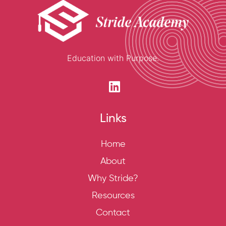
Education with Purpose.
Links
Home
About
Why Stride?
Resources
Contact