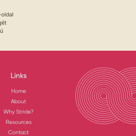
-oldal
gét
zú
Links
Home
About
Why Stride?
Resources
Contact