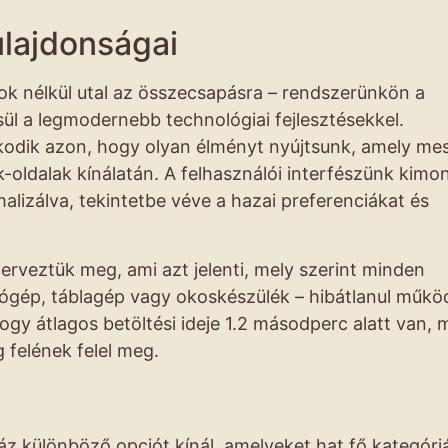
ulajdonságai
ok nélkül utal az összecsapásra – rendszerünkön a
ül a legmodernebb technológiai fejlesztésekkel.
odik azon, hogy olyan élményt nyújtsunk, amely me
k-oldalak kínálatán. A felhasználói interfészünk kim
lizálva, tekintetbe véve a hazai preferenciákat és
erveztük meg, ami azt jelenti, mely szerint minden
tógép, táblagép vagy okoskészülék – hibátlanul működ
ogy átlagos betöltési ideje 1.2 másodperc alatt van,
g felének felel meg.
z különböző opciót kínál, amelyeket hat fő kategóri