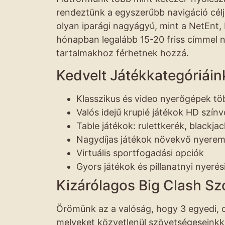
rendeztünk a egyszerűbb navigáció célj
olyan iparági nagyágyú, mint a NetEnt,
hónapban legalább 15-20 friss címmel nö
tartalmakhoz férhetnek hozzá.
Kedvelt Játékkategóriáin
Klasszikus és video nyerőgépek tö
Valós idejű krupié játékok HD szín
Table játékok: rulettkerék, blackja
Nagydíjas játékok növekvő nyere
Virtuális sportfogadási opciók
Gyors játékok és pillanatnyi nyeré
Kizárólagos Big Clash S
Örömünk az a valóság, hogy 3 egyedi, 
melyeket közvetlenül szövetségeseinkke