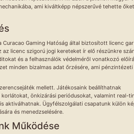
 mechanikába, ami kiváltképp népszerűvé tehette őket
és
 Curacao Gaming Hatóság által biztosított licenc gar
z licenc szigorú jogi kereteket ír elő részünkre szá
itokat és a felhasználók védelméről vonatkozó előír
ezet minden bizalmas adat őrzésére, ami pénzintézeti
zerencsejáték mellett. Játékosaink beállíthatnak
 korlátokat, önkizárási periódusokat, valamint real-t
 is aktiválhatnak. Ügyfélszolgálati csapatunk külön k
tására és menedzselésére.
ünk Működése