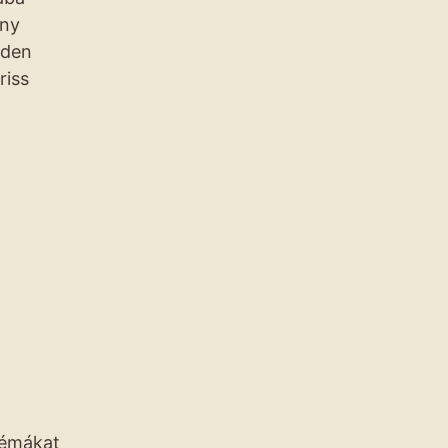
ány
nden
riss
témákat