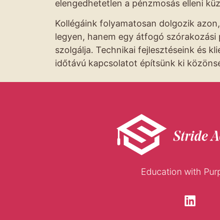
elengedhetetlen a pénzmosás elleni kü
Kollégáink folyamatosan dolgozik azon,
legyen, hanem egy átfogó szórakozási p
szolgálja. Technikai fejlesztéseink és 
időtávú kapcsolatot építsünk ki közöns
Education with Pur