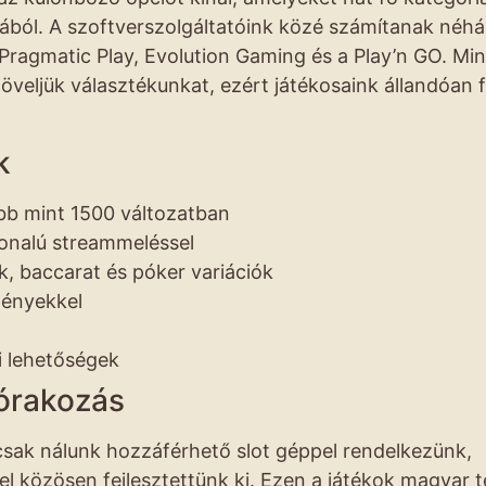
ából. A szoftverszolgáltatóink közé számítanak néh
 Pragmatic Play, Evolution Gaming és a Play’n GO. Mi
veljük választékunkat, ezért játékosaink állandóan f
k
bb mint 1500 változatban
vonalú streammeléssel
ck, baccarat és póker variációk
ményekkel
si lehetőségek
zórakozás
csak nálunk hozzáférhető slot géppel rendelkezünk,
l közösen fejlesztettünk ki. Ezen a játékok magyar 