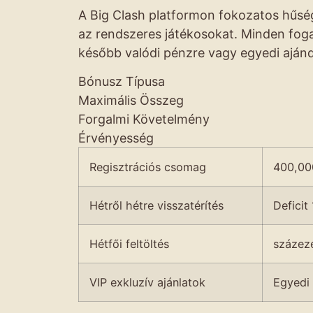
A Big Clash platformon fokozatos hűs
az rendszeres játékosokat. Minden fog
később valódi pénzre vagy egyedi aján
Bónusz Típusa
Maximális Összeg
Forgalmi Követelmény
Érvényesség
Regisztrációs csomag
400,00
Hétről hétre visszatérítés
Deficit
Hétfői feltöltés
százeze
VIP exkluzív ajánlatok
Egyedi