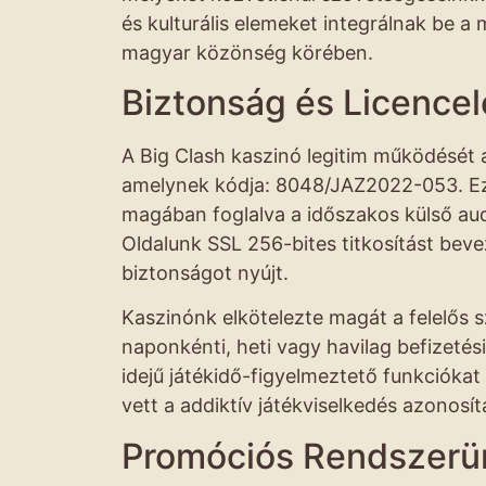
és kulturális elemeket integrálnak be a
magyar közönség körében.
Biztonság és Licencel
A Big Clash kaszinó legitim működését a
amelynek kódja: 8048/JAZ2022-053. Ez a
magában foglalva a időszakos külső aud
Oldalunk SSL 256-bites titkosítást bev
biztonságot nyújt.
Kaszinónk elkötelezte magát a felelős s
naponkénti, heti vagy havilag befizetési
idejű játékidő-figyelmeztető funkciókat
vett a addiktív játékviselkedés azonosí
Promóciós Rendszer