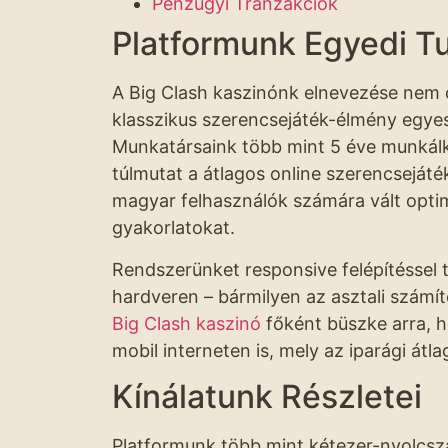
Pénzügyi Tranzakciók
Platformunk Egyedi T
A Big Clash kaszinónk elnevezése nem 
klasszikus szerencsejáték-élmény egyes
Munkatársaink több mint 5 éve munkálk
túlmutat a átlagos online szerencsejáté
magyar felhasználók számára vált optima
gyakorlatokat.
Rendszerünket responsive felépítéssel t
hardveren – bármilyen az asztali számí
Big Clash kaszinó
főként büszke arra, h
mobil interneten is, mely az iparági átla
Kínálatunk Részletei
Platformunk több mint kétezer-nyolcszá