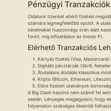
Pénzügyi Tranzakciók
Oldalunk tizenkét eltérő fizetési megol
számára legmegfelelőbb opciót. A utalás
kérelmeket huszonnégy órán alatt keze
forint, míg kifizetéskor ez ötezer Ft.
Elérhető Tranzakciós Le
Kártyás fizetés (Visa, Mastercard) p
Digitális pénztárcák (Skrill, Netell
Átutalásos átutalás klasszikus mó
Kripto (Bitcoin, Ethereum, Litecoi
Előre fizetett utalványok biztonsá
A Big Clash kaszinó nem számít fel sem
esetén. Lényeges megjegyezni, hogy els
folyamaton szükséges átesniük felhasz