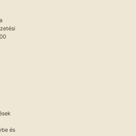
a
zetési
000
tések
ybe és