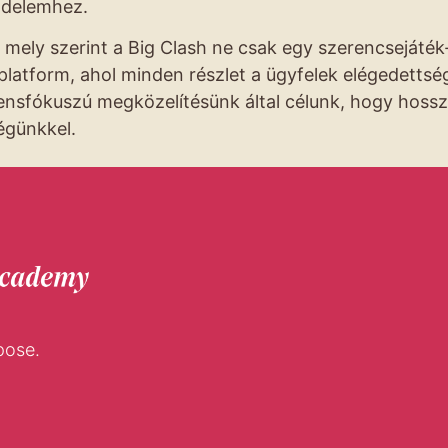
zdelemhez.
 mely szerint a Big Clash ne csak egy szerencsejáték
latform, ahol minden részlet a ügyfelek elégedettsé
kliensfókuszú megközelítésünk által célunk, hogy hoss
égünkkel.
pose.