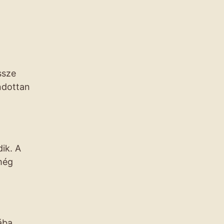
ssze
ondottan
ik. A
 még
ába