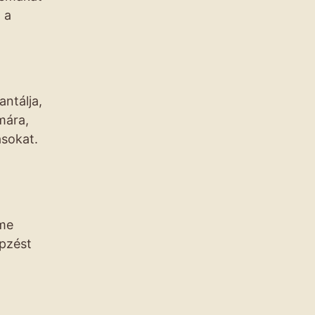
 a
antálja,
mára,
ásokat.
ime
épzést