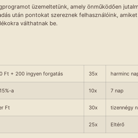
égprogramot üzemeltetünk, amely önműködően jutal
adás után pontokat szereznek felhasználóink, amiket
dékokra válthatnak be.
0 Ft + 200 ingyen forgatás
35x
harminc na
 15%-a
10x
7 nap
r Ft
30x
tizennégy 
25x
Eltérő