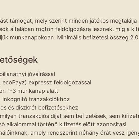
dást támogat, mely szerint minden játékos megtalálja 
ok általában rögtön feldolgozásra lesznek, míg a kifi
ljük munkanapokoan. Minimális befizetési összeg 2,
hetőségek
illanatnyi jóváírással
er, ecoPayz) expressz feldolgozással
don 1-3 munkanap alatt
n) inkognitó tranzakciókhoz
gos és diszkrét befizetésekhez
milyen tranzakciós díjat sem befizetések, sem kifize
ő alkalommal történő kifizetés előtt azonosítási
nálóinknak, amely rendszerint néhány órát vesz igén