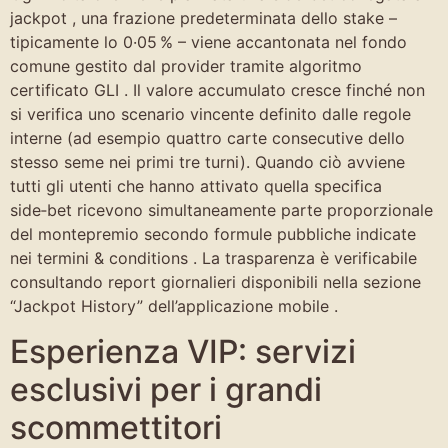
jack­pot , una frazione predeterminata dello stake –
tipicamente lo 0·05 % – viene accantonata nel fondo
comune gestito dal provider tramite algoritmo
certificato GLI . Il valore accumulato cresce finché non
si verifica uno scenario vincente definito dalle regole
interne (ad esempio quattro carte consecutive dello
stesso seme nei primi tre turni). Quando ciò avviene
tutti gli utenti che hanno attivato quella specifica
side‑bet ricevono simultaneamente parte proporzionale
del montepremio secondo formule pubbliche indicate
nei termini & conditions . La trasparenza è verificabile
consultando report giornalieri disponibili nella sezione
“Jackpot History” dell’applicazione mobile .
Esperienza VIP: servizi
esclusivi per i grandi
scommettitori