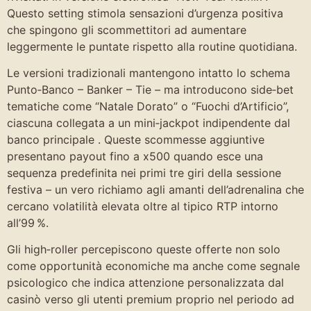
Questo setting stimola sensazioni d’urgenza positiva
che spingono gli scommettitori ad aumentare
leggermente le puntate rispetto alla routine quotidiana.
Le versioni tradizionali mantengono intatto lo schema
Punto‑Banco – Banker – Tie – ma introducono side‑bet
tematiche come “Natale Dorato” o “Fuochi d’Artificio”,
ciascuna collegata a un mini‑jackpot indipendente dal
banco principale . Queste scommesse aggiuntive
presentano payout fino a x500 quando esce una
sequenza predefinita nei primi tre giri della sessione
festiva – un vero richiamo agli amanti dell’adrenalina che
cercano volatilità elevata oltre al tipico RTP intorno
all’99 %.
Gli high‑roller percepiscono queste offerte non solo
come opportunità economiche ma anche come segnale
psicologico che indica attenzione personalizzata dal
casinò verso gli utenti premium proprio nel periodo ad