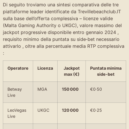
Di seguito troviamo una sintesi comparativa delle tre
piattaforme leader identificate da Trevillebeachclub.IT
sulla base dell’offerta complessiva – licenze valide
(Malta Gaming Authority o UKGC), valore massimo del
jackpot progressive disponibile entro gennaio 2024 ,
requisito minimo della puntata su side‑bet necessario
attivarlo , oltre alla percentuale media RTP complessiva
:
Operatore
Licenza
Jackpot
Puntata minima
max (€)
side‑bet
Betway
MGA
150 000
€0·50
Live
LeoVegas
UKGC
120 000
€0·25
Live