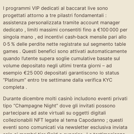
I programmi VIP dedicati al baccarat live sono
progettati attorno a tre pilastri fondamentali :
assistenza personalizzata tramite account manager
dedicato , limiti massimi consentiti fino a €100 000 per
singola mano , ed incentivi cash‑back mensile pari allo
0·5 % delle perdite nette registrate sul segmento table
games . Questi benefici sono attivati automaticamente
quando l’utente supera soglie cumulative basate sul
volume depositato negli ultimi trenta giorni – ad
esempio €25 000 depositati garantiscono lo status
“Platinum” entro tre settimane dalla verifica KYC
completa .
Durante dicembre molti casinò includono eventi privati
tipo “Champagne Night” dove gli invitati possono
partecipare ad aste virtuali su oggetti digitali
collezionabili NFT legate al tema Capodanno ; questi
eventi sono comunicati via newsletter esclusiva inviata