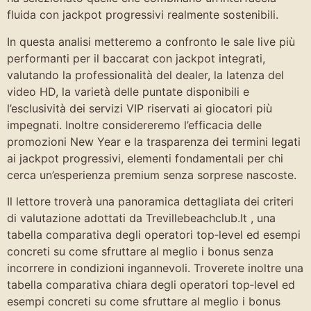
fluida con jackpot progressivi realmente sostenibili.
In questa analisi metteremo a confronto le sale live più
performanti per il baccarat con jackpot integrati,
valutando la professionalità del dealer, la latenza del
video HD, la varietà delle puntate disponibili e
l’esclusività dei servizi VIP riservati ai giocatori più
impegnati. Inoltre considereremo l’efficacia delle
promozioni New Year e la trasparenza dei termini legati
ai jackpot progressivi, elementi fondamentali per chi
cerca un’esperienza premium senza sorprese nascoste.
Il lettore troverà una panoramica dettagliata dei criteri
di valutazione adottati da Trevillebeachclu​b.It , una
tabella comparativa degli operatori top‑level ed esempi
concreti su come sfruttare al meglio i bonus senza
incorrere in condizioni ingannevoli. Troverete inoltre una
tabella comparativa chiara degli operatori top‑level ed
esempi concreti su come sfruttare al meglio i bonus