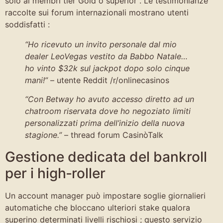
solo ai membri tier Gold o superior . Le testimonianze
raccolte sui forum internazionali mostrano utenti
soddisfatti :
“Ho ricevuto un invito personale dal mio
dealer LeoVegas vestito da Babbo Natale…
ho vinto $32k sul jack­pot dopo solo cinque
mani!”
– utente Reddit /r/onlinecasinos
“Con Betway ho avuto accesso diretto ad un
chatroom riservata dove ho negoziato limiti
personalizzati prima dell’inizio della nuova
stagione.”
– thread forum CasinòTalk
Gestione dedicata del bankroll
per i high‑roller
Un account manager può impostare soglie giornalieri
automatiche che bloccano ulteriori stake qualora
superino determinati livelli rischiosi ; questo servizio