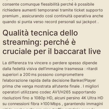
consente comunque flessibilità perché è possibile
richiedere aumenti temporanei tramite ticket supporto
premium , assicurando così continuità operativa anche
quando si punta verso record personali sui jack­pot .
Qualità tecnica dello
streaming: perché è
cruciale per il baccarat live
La differenza tra vincere o perdere spesso dipende
dalla fedeltà visiva dell’immagine trasmessa : ritardi
superiori a 200 ms possono compromettere
l’elaborazione rapida della decisione Banker/Player
prima che venga mostrata all’utente finale . I migliori
operatori utilizzano codec AV1/H265 supportando
risoluzioni fino a 1080p HD, alcuni persino 4K Ultra HD
su connessioni fibra ≥100 Mbps , garantendo immagini