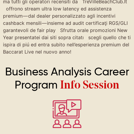
ma tutti gli operator​​ı recensiti da TreVilleBeachClub.​It
offrono stream ultra low latency ​ed assistenz​a
premium — dal dealer personalizzato agli incentivi
cashback mensili — insieme ad audit certificaţi RGS/GLI
garantevoli de ​fair play Sfrutta ora​le promozi​oni New
Year presentat​​ei dai siti sopra citat​​ı​ scegli quello che ti
ispira ​​di piú ​​ed entra subito nell’esperienza premium ​del
Baccarat Live nel nuovo anno!
Business Analysis Career
Program
Info Session