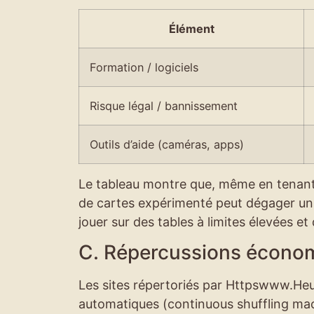
Élément
Formation / logiciels
Risque légal / bannissement
Outils d’aide (caméras, apps)
Le tableau montre que, même en tenant 
de cartes expérimenté peut dégager un p
jouer sur des tables à limites élevées et 
C. Répercussions économi
Les sites répertoriés par Httpswww.Heu
automatiques (continuous shuffling mach