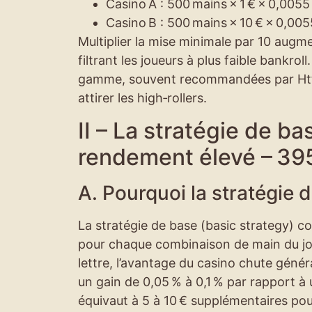
Casino A : 500 mains × 1 € × 0,0055 
Casino B : 500 mains × 10 € × 0,005
Multiplier la mise minimale par 10 augmen
filtrant les joueurs à plus faible bankr
gamme, souvent recommandées par Https
attirer les high‑rollers.
II – La stratégie de b
rendement élevé – 39
A. Pourquoi la stratégie d
La stratégie de base (basic strategy) 
pour chaque combinaison de main du joueu
lettre, l’avantage du casino chute géné
un gain de 0,05 % à 0,1 % par rapport à 
équivaut à 5 à 10 € supplémentaires po