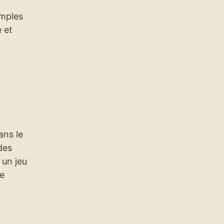
emples
 et
ans le
des
 un jeu
ne