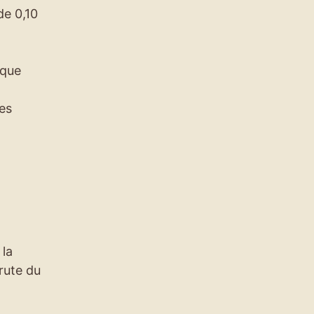
de 0,10
sque
es
 la
rute du