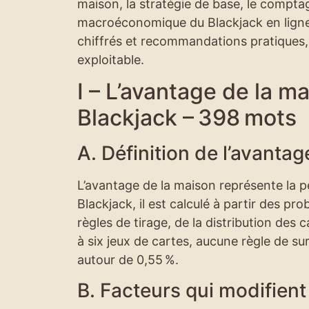
maison, la stratégie de base, le comptag
macroéconomique du Blackjack en lign
chiffrés et recommandations pratiques, 
exploitable.
I – L’avantage de la m
Blackjack – 398 mots
A. Définition de l’avanta
L’avantage de la maison représente la 
Blackjack, il est calculé à partir des p
règles de tirage, de la distribution des
à six jeux de cartes, aucune règle de s
autour de 0,55 %.
B. Facteurs qui modifien